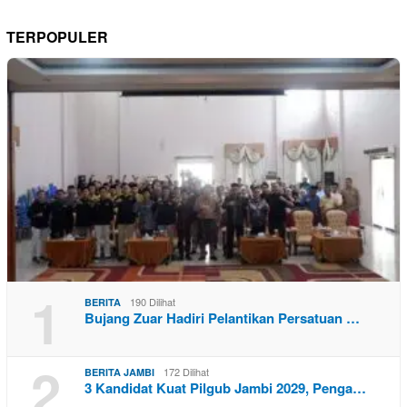
TERPOPULER
1
190 Dilihat
BERITA
Bujang Zuar Hadiri Pelantikan Persatuan …
2
172 Dilihat
BERITA JAMBI
3 Kandidat Kuat Pilgub Jambi 2029, Penga…