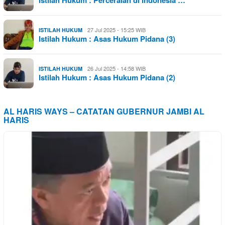
Istilah Hukum : Perceraian di Indonesia …
27 Jul 2025 - 15:25 WIB
ISTILAH HUKUM
Istilah Hukum : Asas Hukum Pidana (3)
26 Jul 2025 - 14:58 WIB
ISTILAH HUKUM
Istilah Hukum : Asas Hukum Pidana (2)
AL HARIS WAYS – CATATAN GUBERNUR JAMBI AL
HARIS