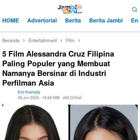
Loncat
Menu
ke
Mobile
HOME
Advertorial
Berita
Berita Jambi
Ent
konten
Beranda
Entertainment
Film
5 Film Alessandra Cruz Filipina
Paling Populer yang Membuat
Namanya Bersinar di Industri
Perfilman Asia
Evo Kusnady
08 Jun 2026 - 18:49 WIB
469 Dilihat