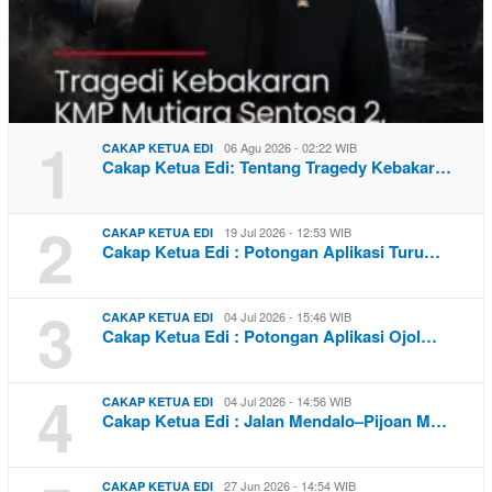
1
06 Agu 2026 - 02:22 WIB
CAKAP KETUA EDI
Cakap Ketua Edi: Tentang Tragedy Kebakar…
2
19 Jul 2026 - 12:53 WIB
CAKAP KETUA EDI
Cakap Ketua Edi : Potongan Aplikasi Turu…
3
04 Jul 2026 - 15:46 WIB
CAKAP KETUA EDI
Cakap Ketua Edi : Potongan Aplikasi Ojol…
4
04 Jul 2026 - 14:56 WIB
CAKAP KETUA EDI
Cakap Ketua Edi : Jalan Mendalo–Pijoan M…
27 Jun 2026 - 14:54 WIB
CAKAP KETUA EDI