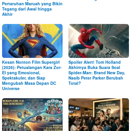
Pertaruhan Maruah yang Bikin
Tegang dari Awal hingga
Akhir
Kesan Nonton Film Supergirl
Spoiler Alert! Tom Holland
(2026): Petualangan Kara Zor-
Akhirnya Buka Suara Soal
El yang Emosional,
Spider-Man: Brand New Day,
Spektakuler, dan Siap
Nasib Peter Parker Berubah
Mengubah Masa Depan DC
Total?
Universe