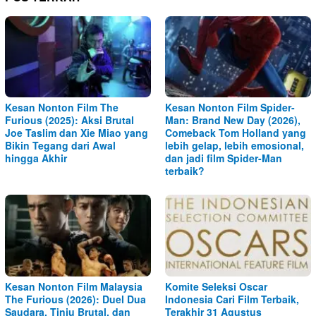
Kesan Nonton Film The
Kesan Nonton Film Spider-
Furious (2025): Aksi Brutal
Man: Brand New Day (2026),
Joe Taslim dan Xie Miao yang
Comeback Tom Holland yang
Bikin Tegang dari Awal
lebih gelap, lebih emosional,
hingga Akhir
dan jadi film Spider-Man
terbaik?
Kesan Nonton Film Malaysia
Komite Seleksi Oscar
The Furious (2026): Duel Dua
Indonesia Cari Film Terbaik,
Saudara, Tinju Brutal, dan
Terakhir 31 Agustus