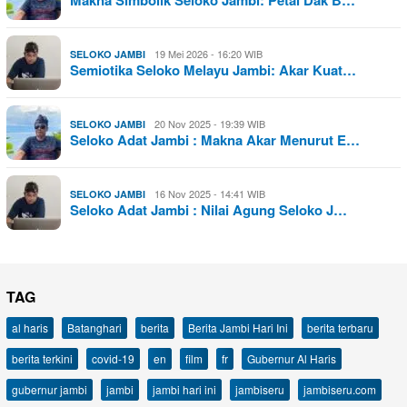
Makna Simbolik Seloko Jambi: Petai Dak B…
19 Mei 2026 - 16:20 WIB
SELOKO JAMBI
Semiotika Seloko Melayu Jambi: Akar Kuat…
20 Nov 2025 - 19:39 WIB
SELOKO JAMBI
Seloko Adat Jambi : Makna Akar Menurut E…
16 Nov 2025 - 14:41 WIB
SELOKO JAMBI
Seloko Adat Jambi : Nilai Agung Seloko J…
TAG
al haris
Batanghari
berita
Berita Jambi Hari Ini
berita terbaru
berita terkini
covid-19
en
film
fr
Gubernur Al Haris
gubernur jambi
jambi
jambi hari ini
jambiseru
jambiseru.com