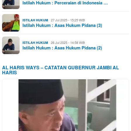
Istilah Hukum : Perceraian di Indonesia …
27 Jul 2025 - 15:25 WIB
ISTILAH HUKUM
Istilah Hukum : Asas Hukum Pidana (3)
26 Jul 2025 - 14:58 WIB
ISTILAH HUKUM
Istilah Hukum : Asas Hukum Pidana (2)
AL HARIS WAYS – CATATAN GUBERNUR JAMBI AL
HARIS