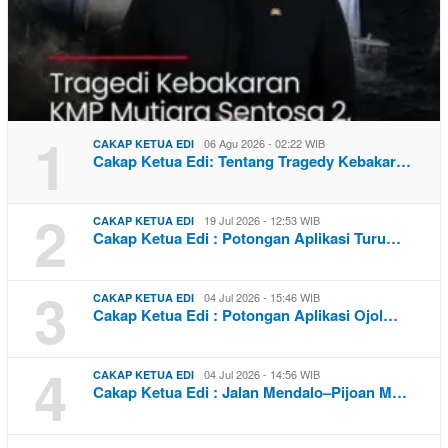
1
06 Agu 2026 - 02:22 WIB
CAKAP KETUA EDI
Cakap Ketua Edi: Tentang Tragedy Kebakar…
2
19 Jul 2026 - 12:53 WIB
CAKAP KETUA EDI
Cakap Ketua Edi : Potongan Aplikasi Turu…
3
04 Jul 2026 - 15:46 WIB
CAKAP KETUA EDI
Cakap Ketua Edi : Potongan Aplikasi Ojol…
4
04 Jul 2026 - 14:56 WIB
CAKAP KETUA EDI
Cakap Ketua Edi : Jalan Mendalo–Pijoan M…