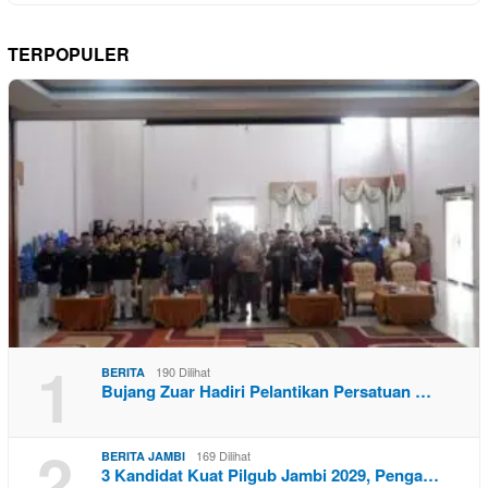
TERPOPULER
1
190 Dilihat
BERITA
Bujang Zuar Hadiri Pelantikan Persatuan …
2
169 Dilihat
BERITA JAMBI
3 Kandidat Kuat Pilgub Jambi 2029, Penga…