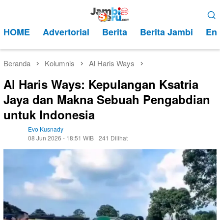
Loncat
Menu
ke
Mobile
HOME
Advertorial
Berita
Berita Jambi
Ent
konten
Beranda
Kolumnis
Al Haris Ways
Al Haris Ways: Kepulangan Ksatria
Jaya dan Makna Sebuah Pengabdian
untuk Indonesia
Evo Kusnady
08 Jun 2026 - 18:51 WIB
241 Dilihat