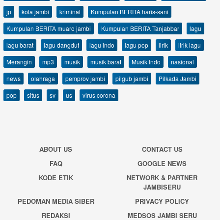
jp
kota jambi
kriminal
Kumpulan BERITA haris-sani
Kumpulan BERITA muaro jambi
Kumpulan BERITA Tanjabbar
lagu
lagu barat
lagu dangdut
lagu indo
lagu pop
lirik
lirik lagu
Merangin
mp3
musik
musik barat
Musik Indo
nasional
news
olahraga
pemprov jambi
pilgub jambi
Pilkada Jambi
pop
situs
sv
us
virus corona
ABOUT US
CONTACT US
FAQ
GOOGLE NEWS
KODE ETIK
NETWORK & PARTNER
JAMBISERU
PEDOMAN MEDIA SIBER
PRIVACY POLICY
REDAKSI
MEDSOS JAMBI SERU