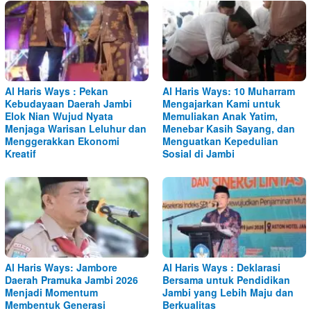
Al Haris Ways : Pekan
Al Haris Ways: 10 Muharram
Kebudayaan Daerah Jambi
Mengajarkan Kami untuk
Elok Nian Wujud Nyata
Memuliakan Anak Yatim,
Menjaga Warisan Leluhur dan
Menebar Kasih Sayang, dan
Menggerakkan Ekonomi
Menguatkan Kepedulian
Kreatif
Sosial di Jambi
Al Haris Ways: Jambore
Al Haris Ways : Deklarasi
Daerah Pramuka Jambi 2026
Bersama untuk Pendidikan
Menjadi Momentum
Jambi yang Lebih Maju dan
Membentuk Generasi
Berkualitas