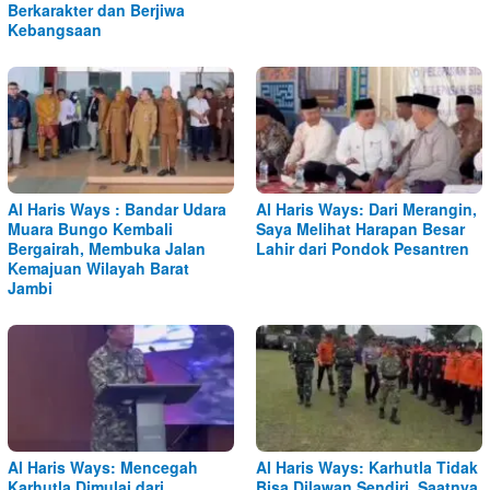
Berkarakter dan Berjiwa
Kebangsaan
Al Haris Ways : Bandar Udara
Al Haris Ways: Dari Merangin,
Muara Bungo Kembali
Saya Melihat Harapan Besar
Bergairah, Membuka Jalan
Lahir dari Pondok Pesantren
Kemajuan Wilayah Barat
Jambi
Al Haris Ways: Mencegah
Al Haris Ways: Karhutla Tidak
Karhutla Dimulai dari
Bisa Dilawan Sendiri, Saatnya