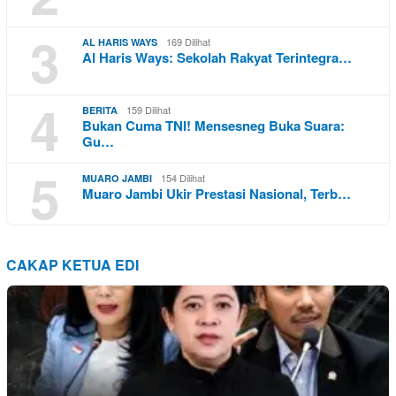
3
169 Dilihat
AL HARIS WAYS
Al Haris Ways: Sekolah Rakyat Terintegra…
4
159 Dilihat
BERITA
Bukan Cuma TNI! Mensesneg Buka Suara:
Gu…
5
154 Dilihat
MUARO JAMBI
Muaro Jambi Ukir Prestasi Nasional, Terb…
CAKAP KETUA EDI