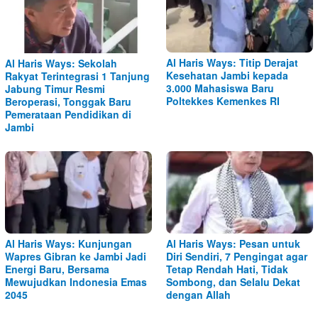
Al Haris Ways: Titip Derajat
Al Haris Ways: Sekolah
Kesehatan Jambi kepada
Rakyat Terintegrasi 1 Tanjung
3.000 Mahasiswa Baru
Jabung Timur Resmi
Poltekkes Kemenkes RI
Beroperasi, Tonggak Baru
Pemerataan Pendidikan di
Jambi
Al Haris Ways: Kunjungan
Al Haris Ways: Pesan untuk
Wapres Gibran ke Jambi Jadi
Diri Sendiri, 7 Pengingat agar
Energi Baru, Bersama
Tetap Rendah Hati, Tidak
Mewujudkan Indonesia Emas
Sombong, dan Selalu Dekat
2045
dengan Allah