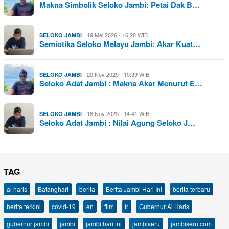
Makna Simbolik Seloko Jambi: Petai Dak B…
19 Mei 2026 - 16:20 WIB
SELOKO JAMBI
Semiotika Seloko Melayu Jambi: Akar Kuat…
20 Nov 2025 - 19:39 WIB
SELOKO JAMBI
Seloko Adat Jambi : Makna Akar Menurut E…
16 Nov 2025 - 14:41 WIB
SELOKO JAMBI
Seloko Adat Jambi : Nilai Agung Seloko J…
TAG
al haris
Batanghari
berita
Berita Jambi Hari Ini
berita terbaru
berita terkini
covid-19
en
film
fr
Gubernur Al Haris
gubernur jambi
jambi
jambi hari ini
jambiseru
jambiseru.com