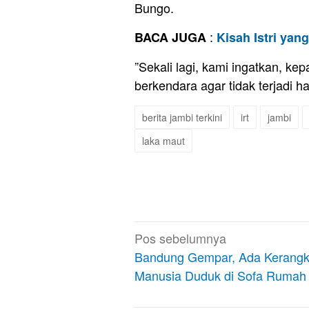
Bungo.
:
BACA JUGA
Kisah Istri ya
”Sekali lagi, kami ingatkan, ke
berkendara agar tidak terjadi h
berita jambi terkini
irt
jambi
laka maut
Navigasi
Pos sebelumnya
pos
Bandung Gempar, Ada Kerang
Manusia Duduk di Sofa Rumah