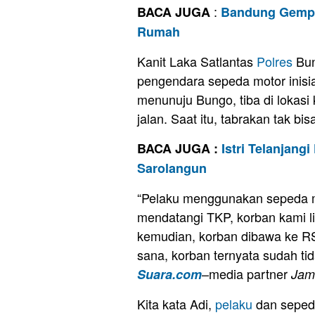
:
BACA JUGA
Bandung Gempa
Rumah
Kanit Laka Satlantas
Polres
Bun
pengendara sepeda motor inisi
menunuju Bungo, tiba di lokas
jalan. Saat itu, tabrakan tak bis
BACA JUGA :
Istri Telanjang
Sarolangun
“Pelaku menggunakan sepeda mo
mendatangi TKP, korban kami lih
kemudian, korban dibawa ke RS
sana, korban ternyata sudah tid
–media partner
Suara.com
Jam
Kita kata Adi,
pelaku
dan sepeda