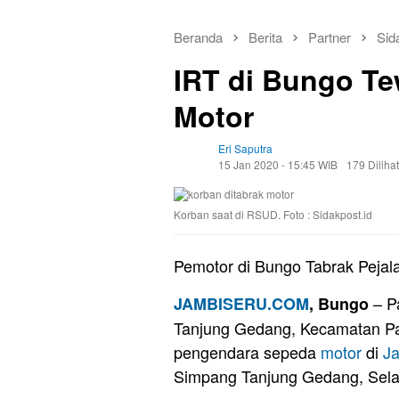
Beranda
Berita
Partner
Sid
IRT di Bungo Te
Motor
Eri Saputra
15 Jan 2020 - 15:45 WIB
179 Dilihat
Korban saat di RSUD. Foto : Sidakpost.id
Pemotor di Bungo Tabrak Pejal
– P
JAMBISERU.COM
, Bungo
Tanjung Gedang, Kecamatan Pa
pengendara sepeda
motor
di
Ja
Simpang Tanjung Gedang, Selas