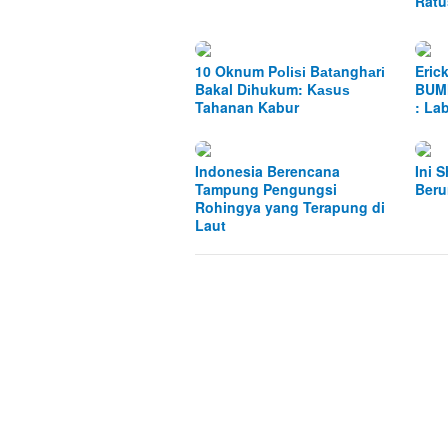
Ratu
10 Oknum Pоlіѕі Bаtаnghаrі
Eric
Bakal Dіhukum: Kаѕuѕ
BUMN
Tahanan Kabur
: La
Indonesia Berencana
Ini 
Tampung Pengungsi
Beru
Rohingya yang Terapung di
Laut