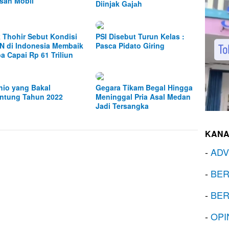
san Mobil
Diinjak Gаjаh
k Thohir Sebut Kondisi
PSI Disebut Turun Kelas :
 di Indonesia Membaik
Pasca Pidato Giring
ba Capai Rp 61 Triliun
Shio yang Bakal
Gegara Tikam Begal Hingga
ntung Tahun 2022
Meninggal Pria Asal Medan
Jadi Tersangka
KANA
-
ADV
-
BER
-
BER
-
OPI