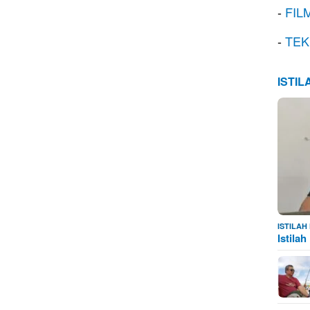
-
FIL
-
TEK
ISTI
ISTILA
Istila