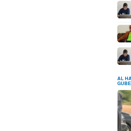
AL H
GUBE