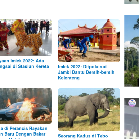
yaan Imlek 2022: Ada
ngsai di Stasiun Kereta
Imlek 2022: Ditpolairud
Jambi Bantu Bersih-bersih
Kelenteng
a di Perancis Rayakan
n Baru Dengan Bakar
Sеоrаng Kаduѕ di Tеbо