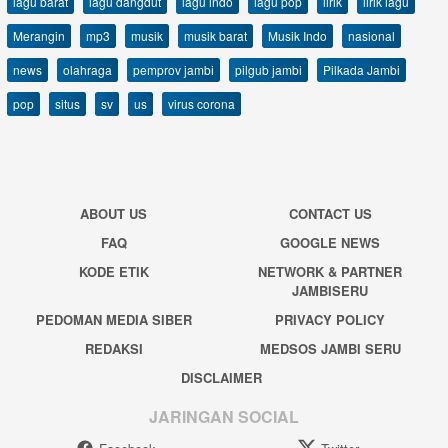
lagu barat
lagu dangdut
lagu indo
lagu pop
lirik
lirik lagu
Merangin
mp3
musik
musik barat
Musik Indo
nasional
news
olahraga
pemprov jambi
pilgub jambi
Pilkada Jambi
pop
situs
sv
us
virus corona
ABOUT US
CONTACT US
FAQ
GOOGLE NEWS
KODE ETIK
NETWORK & PARTNER
JAMBISERU
PEDOMAN MEDIA SIBER
PRIVACY POLICY
REDAKSI
MEDSOS JAMBI SERU
DISCLAIMER
JARINGAN SOCIAL