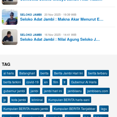
20 Nov 2025 - 19:39 WIB
SELOKO JAMBI
Seloko Adat Jambi : Makna Akar Menurut E…
16 Nov 2025 - 14:41 WIB
SELOKO JAMBI
Seloko Adat Jambi : Nilai Agung Seloko J…
TAG
al haris
Batanghari
berita
Berita Jambi Hari Ini
berita terbaru
berita terkini
covid-19
en
film
fr
Gubernur Al Haris
gubernur jambi
jambi
jambi hari ini
jambiseru
jambiseru.com
jp
kota jambi
kriminal
Kumpulan BERITA haris-sani
Kumpulan BERITA muaro jambi
Kumpulan BERITA Tanjabbar
lagu