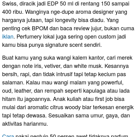
Swiss, diracik jadi EDP 50 ml di rentang 150 sampai
400 ribu. Wanginya nge-dupe aroma designer yang
harganya jutaan, tapi longevity bisa diadu. Yang
penting cek BPOM dan baca review jujur, bukan cuma
iklan
. Perfumery lokal juga sering open custom jadi
kamu bisa punya signature scent sendiri.
Buat kamu yang suka wangi kalem kantor, cari merek
dengan note iris, vetiver, dan white musk. Kesannya
bersih, rapi, dan tidak intrusif tapi tetap kecium pas
salaman. Kalau mau wangi malam yang powerful,
oud, leather, dan rempah seperti kapulaga atau lada
hitam itu jagoannya. Anak kuliah atau first job bisa
mulai dari aromatic citrus woody biar terkesan energik
tapi tetap dewasa. Sesuaikan sama umur, gaya, dan
aktivitas harianmu.
Cara
pakai nentuin 50 persen awet tidaknya parfum.