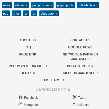
news
olahraga
pemprov jambi
pilgub jambi
Pilkada Jambi
pop
situs
sv
us
virus corona
ABOUT US
CONTACT US
FAQ
GOOGLE NEWS
KODE ETIK
NETWORK & PARTNER
JAMBISERU
PEDOMAN MEDIA SIBER
PRIVACY POLICY
REDAKSI
MEDSOS JAMBI SERU
DISCLAIMER
JARINGAN SOCIAL
Facebook
Twitter
Instagram
Linkedin