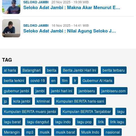
20 Nov 2025 - 19:39 WIB
SELOKO JAMBI
Seloko Adat Jambi : Makna Akar Menurut E…
16 Nov 2025 - 14:41 WIB
SELOKO JAMBI
Seloko Adat Jambi : Nilai Agung Seloko J…
TAG
al haris
Batanghari
berita
Berita Jambi Hari Ini
berita terbaru
berita terkini
covid-19
en
film
fr
Gubernur Al Haris
gubernur jambi
jambi
jambi hari ini
jambiseru
jambiseru.com
jp
kota jambi
kriminal
Kumpulan BERITA haris-sani
Kumpulan BERITA muaro jambi
Kumpulan BERITA Tanjabbar
lagu
lagu barat
lagu dangdut
lagu indo
lagu pop
lirik
lirik lagu
Merangin
mp3
musik
musik barat
Musik Indo
nasional