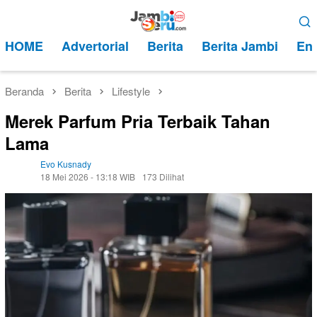
Loncat
Menu
ke
Mobile
HOME
Advertorial
Berita
Berita Jambi
Ent
konten
Beranda
Berita
Lifestyle
Merek Parfum Pria Terbaik Tahan
Lama
Evo Kusnady
18 Mei 2026 - 13:18 WIB
173 Dilihat