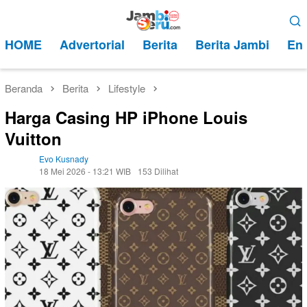
Loncat
Menu
ke
Mobile
HOME
Advertorial
Berita
Berita Jambi
Ent
konten
Beranda
Berita
Lifestyle
Harga Casing HP iPhone Louis
Vuitton
Evo Kusnady
18 Mei 2026 - 13:21 WIB
153 Dilihat