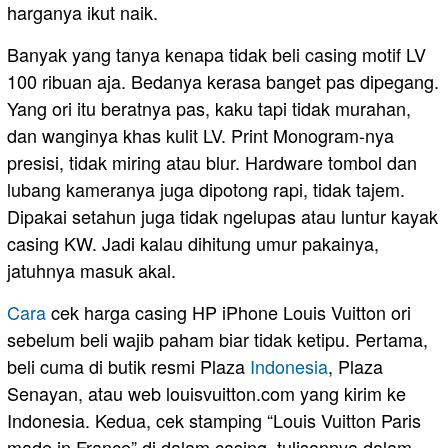
harganya ikut naik.
Banyak yang tanya kenapa tidak beli casing motif LV
100 ribuan aja. Bedanya kerasa banget pas dipegang.
Yang ori itu beratnya pas, kaku tapi tidak murahan,
dan wanginya khas kulit LV. Print Monogram-nya
presisi, tidak miring atau blur. Hardware tombol dan
lubang kameranya juga dipotong rapi, tidak tajem.
Dipakai setahun juga tidak ngelupas atau luntur kayak
casing KW. Jadi kalau dihitung umur pakainya,
jatuhnya masuk akal.
Cara
cek harga casing HP iPhone Louis Vuitton ori
sebelum beli wajib paham biar tidak ketipu. Pertama,
beli cuma di butik resmi Plaza
Indonesia
, Plaza
Senayan, atau web louisvuitton.com yang kirim ke
Indonesia. Kedua, cek stamping “Louis Vuitton Paris
made in France” di dalam casing, tulisannya dalam