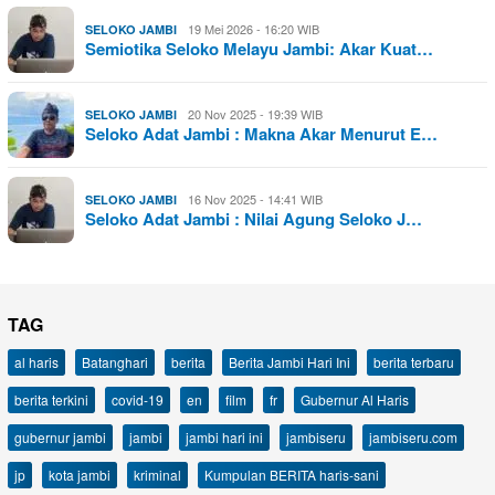
19 Mei 2026 - 16:20 WIB
SELOKO JAMBI
Semiotika Seloko Melayu Jambi: Akar Kuat…
20 Nov 2025 - 19:39 WIB
SELOKO JAMBI
Seloko Adat Jambi : Makna Akar Menurut E…
16 Nov 2025 - 14:41 WIB
SELOKO JAMBI
Seloko Adat Jambi : Nilai Agung Seloko J…
TAG
al haris
Batanghari
berita
Berita Jambi Hari Ini
berita terbaru
berita terkini
covid-19
en
film
fr
Gubernur Al Haris
gubernur jambi
jambi
jambi hari ini
jambiseru
jambiseru.com
jp
kota jambi
kriminal
Kumpulan BERITA haris-sani