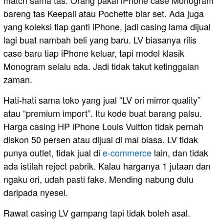
match sama tas. Orang pakai iPhone case Monogram
bareng tas Keepall atau Pochette biar set. Ada juga
yang koleksi tiap ganti iPhone, jadi casing lama dijual
lagi buat nambah beli yang baru. LV biasanya rilis
case baru tiap iPhone keluar, tapi model klasik
Monogram selalu ada. Jadi tidak takut ketinggalan
zaman.
Hati-hati sama toko yang jual “LV ori mirror quality”
atau “premium import”. Itu kode buat barang palsu.
Harga casing HP iPhone Louis Vuitton tidak pernah
diskon 50 persen atau dijual di mal biasa. LV tidak
punya outlet, tidak jual di
e-commerce
lain, dan tidak
ada istilah reject pabrik. Kalau harganya 1 jutaan dan
ngaku ori, udah pasti fake. Mending nabung dulu
daripada nyesel.
Rawat casing LV gampang tapi tidak boleh asal.