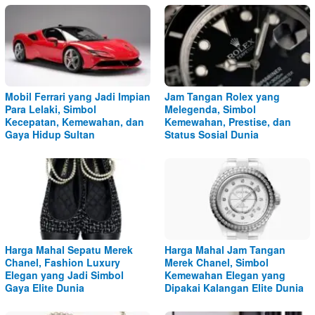
Mobil Ferrari yang Jadi Impian
Jam Tangan Rolex yang
Para Lelaki, Simbol
Melegenda, Simbol
Kecepatan, Kemewahan, dan
Kemewahan, Prestise, dan
Gaya Hidup Sultan
Status Sosial Dunia
Harga Mahal Sepatu Merek
Harga Mahal Jam Tangan
Chanel, Fashion Luxury
Merek Chanel, Simbol
Elegan yang Jadi Simbol
Kemewahan Elegan yang
Gaya Elite Dunia
Dipakai Kalangan Elite Dunia