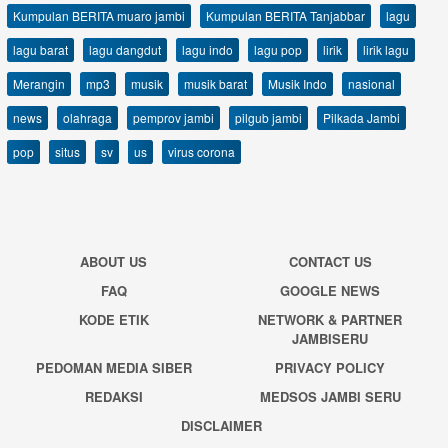
Kumpulan BERITA muaro jambi
Kumpulan BERITA Tanjabbar
lagu
lagu barat
lagu dangdut
lagu indo
lagu pop
lirik
lirik lagu
Merangin
mp3
musik
musik barat
Musik Indo
nasional
news
olahraga
pemprov jambi
pilgub jambi
Pilkada Jambi
pop
situs
sv
us
virus corona
ABOUT US
CONTACT US
FAQ
GOOGLE NEWS
KODE ETIK
NETWORK & PARTNER
JAMBISERU
PEDOMAN MEDIA SIBER
PRIVACY POLICY
REDAKSI
MEDSOS JAMBI SERU
DISCLAIMER