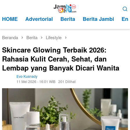
Loncat
Menu
ke
Mobile
HOME
Advertorial
Berita
Berita Jambi
Ent
konten
Beranda
Berita
Lifestyle
Skincare Glowing Terbaik 2026:
Rahasia Kulit Cerah, Sehat, dan
Lembap yang Banyak Dicari Wanita
Evo Kusnady
11 Mei 2026 - 16:01 WIB
201 Dilihat