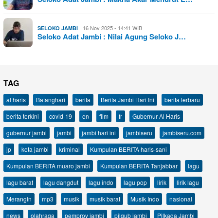
16 Nov 2025 - 14:41 WIB
SELOKO JAMBI
Seloko Adat Jambi : Nilai Agung Seloko J…
TAG
al haris
Batanghari
berita
Berita Jambi Hari Ini
berita terbaru
berita terkini
covid-19
en
film
fr
Gubernur Al Haris
gubernur jambi
jambi
jambi hari ini
jambiseru
jambiseru.com
jp
kota jambi
kriminal
Kumpulan BERITA haris-sani
Kumpulan BERITA muaro jambi
Kumpulan BERITA Tanjabbar
lagu
lagu barat
lagu dangdut
lagu indo
lagu pop
lirik
lirik lagu
Merangin
mp3
musik
musik barat
Musik Indo
nasional
news
olahraga
pemprov jambi
pilgub jambi
Pilkada Jambi