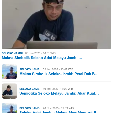
05 Jun 2026 - 16:51 WIB
SELOKO JAMBI
Makna Simbolik Seloko Adat Melayu Jambi …
02 Jun 2026 - 13:47 WIB
SELOKO JAMBI
Makna Simbolik Seloko Jambi: Petai Dak B…
19 Mei 2026 - 16:20 WIB
SELOKO JAMBI
Semiotika Seloko Melayu Jambi: Akar Kuat…
20 Nov 2025 - 19:39 WIB
SELOKO JAMBI
Seloko Adat Jambi : Makna Akar Menurut E…