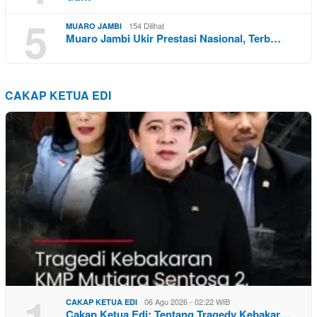
5
154 Dilihat
MUARO JAMBI
Muaro Jambi Ukir Prestasi Nasional, Terb…
CAKAP KETUA EDI
1
06 Agu 2026 - 02:22 WIB
CAKAP KETUA EDI
Cakap Ketua Edi: Tentang Tragedy Kebakar…