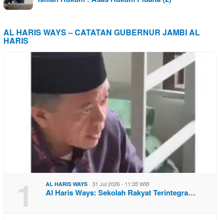
AL HARIS WAYS – CATATAN GUBERNUR JAMBI AL
HARIS
1
31 Jul 2026 - 11:35 WIB
AL HARIS WAYS
Al Haris Ways: Sekolah Rakyat Terintegra…