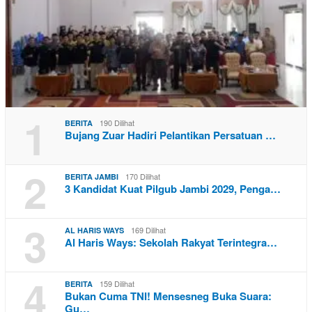
1
190 Dilihat
BERITA
Bujang Zuar Hadiri Pelantikan Persatuan …
2
170 Dilihat
BERITA JAMBI
3 Kandidat Kuat Pilgub Jambi 2029, Penga…
3
169 Dilihat
AL HARIS WAYS
Al Haris Ways: Sekolah Rakyat Terintegra…
4
159 Dilihat
BERITA
Bukan Cuma TNI! Mensesneg Buka Suara:
Gu…