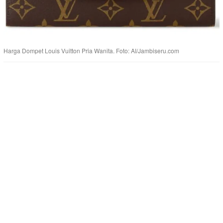
Harga Dompet Louis Vuitton Pria Wanita. Foto: AI/Jambiseru.com