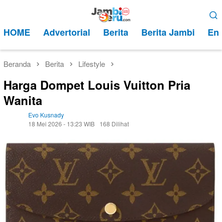
Loncat
Menu
ke
Mobile
HOME
Advertorial
Berita
Berita Jambi
Ent
konten
Beranda
Berita
Lifestyle
Harga Dompet Louis Vuitton Pria
Wanita
Evo Kusnady
18 Mei 2026 - 13:23 WIB
168 Dilihat