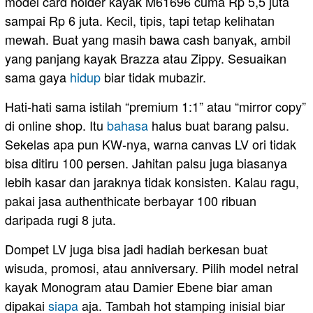
model card holder kayak M61696 cuma Rp 5,5 juta
sampai Rp 6 juta. Kecil, tipis, tapi tetap kelihatan
mewah. Buat yang masih bawa cash banyak, ambil
yang panjang kayak Brazza atau Zippy. Sesuaikan
sama gaya
hidup
biar tidak mubazir.
Hati-hati sama istilah “premium 1:1” atau “mirror copy”
di online shop. Itu
bahasa
halus buat barang palsu.
Sekelas apa pun KW-nya, warna canvas LV ori tidak
bisa ditiru 100 persen. Jahitan palsu juga biasanya
lebih kasar dan jaraknya tidak konsisten. Kalau ragu,
pakai jasa authenthicate berbayar 100 ribuan
daripada rugi 8 juta.
Dompet LV juga bisa jadi hadiah berkesan buat
wisuda, promosi, atau anniversary. Pilih model netral
kayak Monogram atau Damier Ebene biar aman
dipakai
siapa
aja. Tambah hot stamping inisial biar