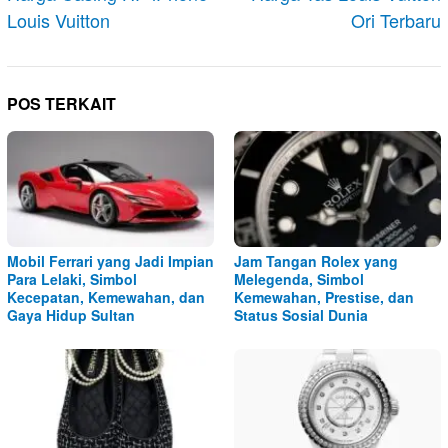
Louis Vuitton
Ori Terbaru
POS TERKAIT
Mobil Ferrari yang Jadi Impian
Jam Tangan Rolex yang
Para Lelaki, Simbol
Melegenda, Simbol
Kecepatan, Kemewahan, dan
Kemewahan, Prestise, dan
Gaya Hidup Sultan
Status Sosial Dunia