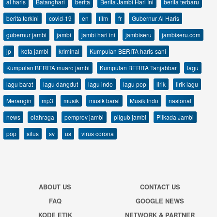
al haris
Batanghari
berita
Berita Jambi Hari Ini
berita terbaru
berita terkini
covid-19
en
film
fr
Gubernur Al Haris
gubernur jambi
jambi
jambi hari ini
jambiseru
jambiseru.com
jp
kota jambi
kriminal
Kumpulan BERITA haris-sani
Kumpulan BERITA muaro jambi
Kumpulan BERITA Tanjabbar
lagu
lagu barat
lagu dangdut
lagu indo
lagu pop
lirik
lirik lagu
Merangin
mp3
musik
musik barat
Musik Indo
nasional
news
olahraga
pemprov jambi
pilgub jambi
Pilkada Jambi
pop
situs
sv
us
virus corona
ABOUT US
CONTACT US
FAQ
GOOGLE NEWS
KODE ETIK
NETWORK & PARTNER