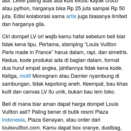
asli. Level paling atas ada kulit exotic kayak croco
atau python, harganya bisa Rp 25 juta sampai Rp 50
juta. Edisi kolaborasi sama
artis
juga biasanya limited
dan harganya gila.
Ciri dompet LV ori wajib kamu hafal sebelum beli biar
tidak kena tipu. Pertama, stamping “Louis Vuitton
Paris made in France” harus dalam, rapi, dan simetris.
Kedua, kode produksi ada di bagian dalam, format
dua huruf empat angka, jahitannya tidak kena kode.
Ketiga,
motif
Monogram atau Damier nyambung di
sambungan, tidak kepotong aneh. Keempat, bau khas
kulit dan canvas LV itu unik, bukan bau lem toko.
Beli di mana biar aman dapat harga dompet Louis
Vuitton asli? Paling bener di butik resmi Plaza
Indonesia
, Plaza Senayan, atau order dari
louisvuitton.com. Kamu dapat box oranye, dustbag,