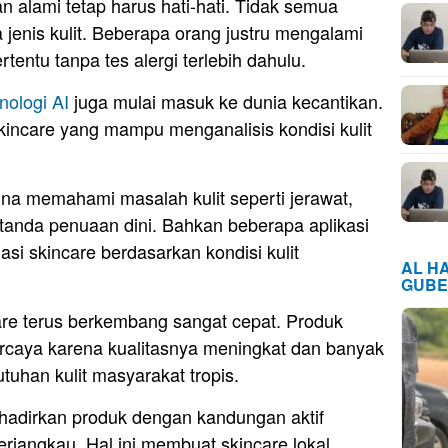
 alami tetap harus hati-hati. Tidak semua
jenis kulit. Beberapa orang justru mengalami
tentu tanpa tes alergi terlebih dahulu.
nologi
AI
juga mulai masuk ke dunia kecantikan.
kincare yang mampu menganalisis kondisi kulit
na memahami masalah kulit seperti jerawat,
au tanda penuaan dini. Bahkan beberapa aplikasi
i skincare berdasarkan kondisi kulit
AL H
GUBE
care terus berkembang sangat cepat. Produk
percaya karena kualitasnya meningkat dan banyak
uhan kulit masyarakat tropis.
hadirkan produk dengan kandungan aktif
erjangkau. Hal ini membuat skincare lokal