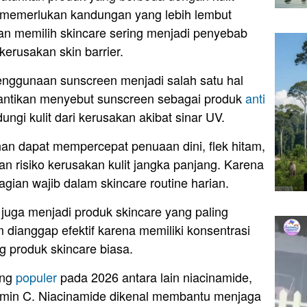
tif memerlukan kandungan yang lebih lembut
han memilih skincare sering menjadi penyebab
u kerusakan skin barrier.
enggunaan sunscreen menjadi salah satu hal
ecantikan menyebut sunscreen sebagai produk
anti
dungi kulit dari kerusakan akibat sinar UV.
han dapat mempercepat penuaan dini, flek hitam,
an risiko kerusakan kulit jangka panjang. Karena
bagian wajib dalam skincare routine harian.
juga menjadi produk skincare yang paling
 dianggap efektif karena memiliki konsentrasi
ng produk skincare biasa.
ang
populer
pada 2026 antara lain niacinamide,
vitamin C. Niacinamide dikenal membantu menjaga