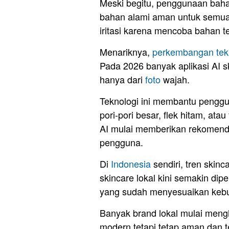
Meski begitu, penggunaan bahan
bahan alami aman untuk semua 
iritasi karena mencoba bahan ter
Menariknya,
perkembangan tek
Pada 2026 banyak aplikasi AI s
hanya dari
foto
wajah.
Teknologi ini membantu penggu
pori-pori besar, flek hitam, at
AI mulai memberikan rekomendas
pengguna.
Di
Indonesia
sendiri, tren skin
skincare lokal kini semakin di
yang sudah menyesuaikan kebut
Banyak brand lokal mulai meng
modern tetapi tetap aman dan t