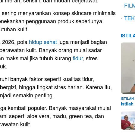
-
FIL
ebih sering menyarankan konsep skincare minimalis
-
TEK
menekankan penggunaan produk seperlunya
utuhan kulit.
ISTI
k 2026, pola
hidup sehat
juga menjadi bagian
 perawatan kulit. Banyak orang mulai sadar
an maksimal jika tubuh kurang
tidur
, stres
uk.
hi banyak faktor seperti kualitas tidur,
ergizi, hingga tingkat stres harian. Karena itu,
njadi semakin penting.
ISTILA
Istila
 juga kembali populer. Banyak masyarakat mulai
mi seperti aloe vera, madu, green tea, dan
awatan kulit.