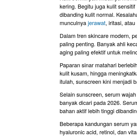
kering. Begitu juga kulit sensi
dibanding kulit normal. Kesala
munculnya
jerawat
, iritasi, ata
Dalam tren skincare modern, p
paling penting. Banyak ahli k
aging paling efektif untuk melin
Paparan sinar matahari berlebi
kulit kusam, hingga meningkatk
itulah, sunscreen kini menjadi 
Selain sunscreen, serum wajah 
banyak dicari pada 2026. Serum
bahan aktif lebih tinggi dibandi
Beberapa kandungan serum y
hyaluronic acid, retinol, dan 