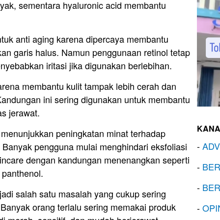
inyak, sementara hyaluronic acid membantu
untuk anti aging karena dipercaya membantu
an garis halus. Namun penggunaan retinol tetap
nyebabkan iritasi jika digunakan berlebihan.
arena membantu kulit tampak lebih cerah dan
 Kandungan ini sering digunakan untuk membantu
s jerawat.
KANA
a menunjukkan peningkatan minat terhadap
-
ADV
. Banyak pengguna mulai menghindari eksfoliasi
skincare dengan kandungan menenangkan seperti
-
BER
n panthenol.
-
BER
jadi salah satu masalah yang cukup sering
. Banyak orang terlalu sering memakai produk
-
OPI
adi merah, sensitif, dan mudah berjerawat.