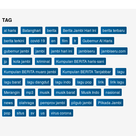
TAG
al haris
Batanghari
berita
Berita Jambi Hari Ini
berita terbaru
berita terkini
covid-19
en
film
fr
Gubernur Al Haris
gubernur jambi
jambi
jambi hari ini
jambiseru
jambiseru.com
jp
kota jambi
kriminal
Kumpulan BERITA haris-sani
Kumpulan BERITA muaro jambi
Kumpulan BERITA Tanjabbar
lagu
lagu barat
lagu dangdut
lagu indo
lagu pop
lirik
lirik lagu
Merangin
mp3
musik
musik barat
Musik Indo
nasional
news
olahraga
pemprov jambi
pilgub jambi
Pilkada Jambi
pop
situs
sv
us
virus corona