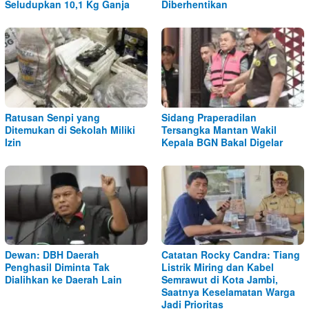
Seludupkan 10,1 Kg Ganja
Diberhentikan
Ratusan Senpi yang
Sidang Praperadilan
Ditemukan di Sekolah Miliki
Tersangka Mantan Wakil
Izin
Kepala BGN Bakal Digelar
Dewan: DBH Daerah
Catatan Rocky Candra: Tiang
Penghasil Diminta Tak
Listrik Miring dan Kabel
Dialihkan ke Daerah Lain
Semrawut di Kota Jambi,
Saatnya Keselamatan Warga
Jadi Prioritas