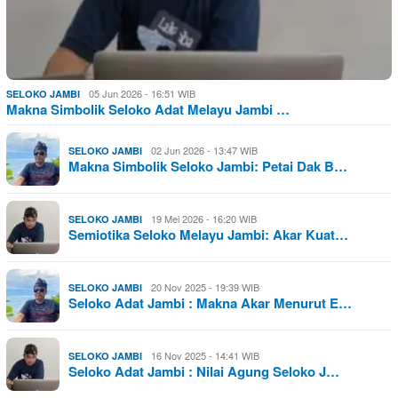
05 Jun 2026 - 16:51 WIB
SELOKO JAMBI
Makna Simbolik Seloko Adat Melayu Jambi …
02 Jun 2026 - 13:47 WIB
SELOKO JAMBI
Makna Simbolik Seloko Jambi: Petai Dak B…
19 Mei 2026 - 16:20 WIB
SELOKO JAMBI
Semiotika Seloko Melayu Jambi: Akar Kuat…
20 Nov 2025 - 19:39 WIB
SELOKO JAMBI
Seloko Adat Jambi : Makna Akar Menurut E…
16 Nov 2025 - 14:41 WIB
SELOKO JAMBI
Seloko Adat Jambi : Nilai Agung Seloko J…