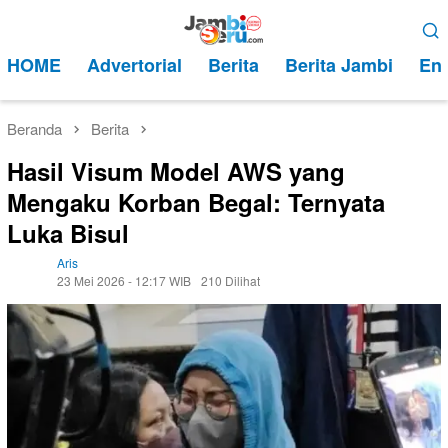
Loncat
Menu
ke
Mobile
HOME
Advertorial
Berita
Berita Jambi
Ent
konten
Beranda
Berita
Hasil Visum Model AWS yang
Mengaku Korban Begal: Ternyata
Luka Bisul
Aris
23 Mei 2026 - 12:17 WIB
210 Dilihat