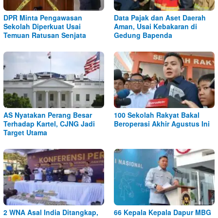
DPR Minta Pengawasan
Data Pajak dan Aset Daerah
Sekolah Diperkuat Usai
Aman, Usai Kebakaran di
Temuan Ratusan Senjata
Gedung Bapenda
AS Nyatakan Perang Besar
100 Sekolah Rakyat Bakal
Terhadap Kartel, CJNG Jadi
Beroperasi Akhir Agustus Ini
Target Utama
2 WNA Asal India Ditangkap,
66 Kepala Kepala Dapur MBG