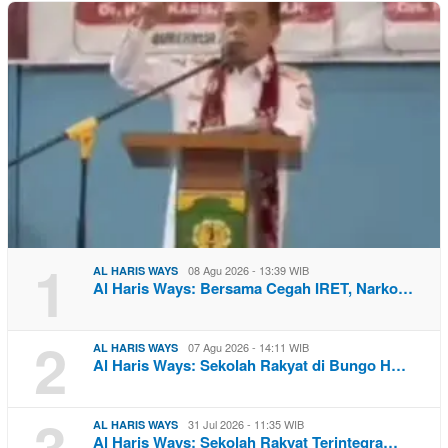
1
08 Agu 2026 - 13:39 WIB
AL HARIS WAYS
Al Haris Ways: Bersama Cegah IRET, Narko…
2
07 Agu 2026 - 14:11 WIB
AL HARIS WAYS
Al Haris Ways: Sekolah Rakyat di Bungo H…
3
31 Jul 2026 - 11:35 WIB
AL HARIS WAYS
Al Haris Ways: Sekolah Rakyat Terintegra…