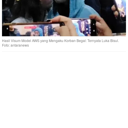
Hasil Visum Model AWS yang Mengaku Korban Begal: Ternyata Luka Bisul.
Foto: antaranews