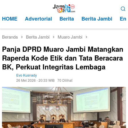
Loncat
Menu
ke
Mobile
HOME
Advertorial
Berita
Berita Jambi
Ent
konten
Beranda
Berita Jambi
Muaro Jambi
Panja DPRD Muaro Jambi Matangkan
Raperda Kode Etik dan Tata Beracara
BK, Perkuat Integritas Lembaga
Evo Kusnady
26 Mei 2026 - 20:33 WIB
70 Dilihat