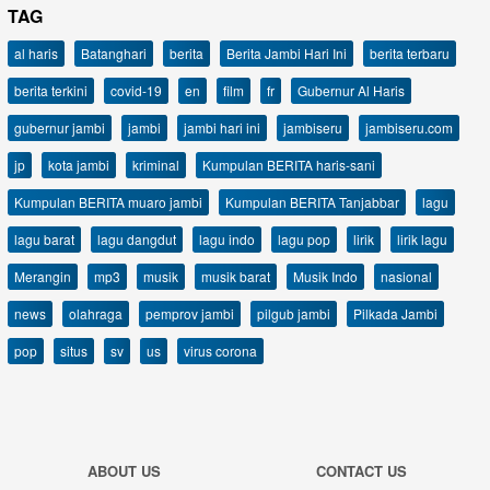
TAG
al haris
Batanghari
berita
Berita Jambi Hari Ini
berita terbaru
berita terkini
covid-19
en
film
fr
Gubernur Al Haris
gubernur jambi
jambi
jambi hari ini
jambiseru
jambiseru.com
jp
kota jambi
kriminal
Kumpulan BERITA haris-sani
Kumpulan BERITA muaro jambi
Kumpulan BERITA Tanjabbar
lagu
lagu barat
lagu dangdut
lagu indo
lagu pop
lirik
lirik lagu
Merangin
mp3
musik
musik barat
Musik Indo
nasional
news
olahraga
pemprov jambi
pilgub jambi
Pilkada Jambi
pop
situs
sv
us
virus corona
ABOUT US
CONTACT US