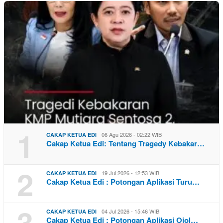
1
06 Agu 2026 - 02:22 WIB
CAKAP KETUA EDI
Cakap Ketua Edi: Tentang Tragedy Kebakar…
2
19 Jul 2026 - 12:53 WIB
CAKAP KETUA EDI
Cakap Ketua Edi : Potongan Aplikasi Turu…
3
04 Jul 2026 - 15:46 WIB
CAKAP KETUA EDI
Cakap Ketua Edi : Potongan Aplikasi Ojol…