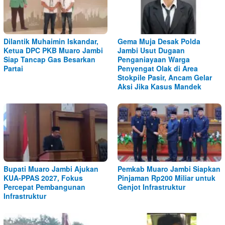
Dilantik Muhaimin Iskandar,
Gema Muja Desak Polda
Ketua DPC PKB Muaro Jambi
Jambi Usut Dugaan
Siap Tancap Gas Besarkan
Penganiayaan Warga
Partai
Penyengat Olak di Area
Stokpile Pasir, Ancam Gelar
Aksi Jika Kasus Mandek
Bupati Muaro Jambi Ajukan
Pemkab Muaro Jambi Siapkan
KUA-PPAS 2027, Fokus
Pinjaman Rp200 Miliar untuk
Percepat Pembangunan
Genjot Infrastruktur
Infrastruktur