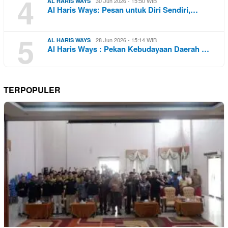
4
30 Jun 2026 - 15:50 WIB
AL HARIS WAYS
Al Haris Ways: Pesan untuk Diri Sendiri,…
5
28 Jun 2026 - 15:14 WIB
AL HARIS WAYS
Al Haris Ways : Pekan Kebudayaan Daerah …
TERPOPULER