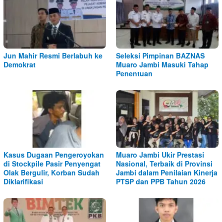
Jun Mahir Resmi Berlabuh ke
Seleksi Pimpinan BAZNAS
Demokrat
Muaro Jambi Masuki Tahap
Penentuan
Kasus Dugaan Pengeroyokan
Muaro Jambi Ukir Prestasi
di Stockpile Pasir Penyengat
Nasional, Terbaik di Provinsi
Olak Bergulir, Korban Sudah
Jambi dalam Penilaian Kinerja
Diklarifikasi
PTSP dan PPB Tahun 2026