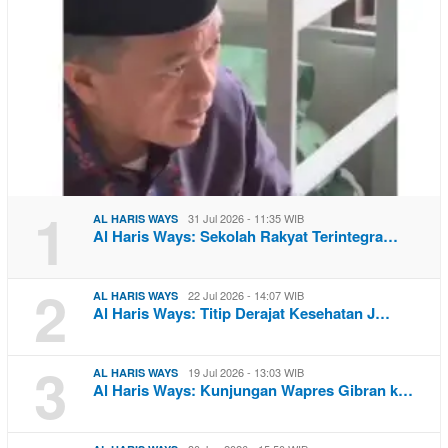
1
31 Jul 2026 - 11:35 WIB
AL HARIS WAYS
Al Haris Ways: Sekolah Rakyat Terintegra…
2
22 Jul 2026 - 14:07 WIB
AL HARIS WAYS
Al Haris Ways: Titip Derajat Kesehatan J…
3
19 Jul 2026 - 13:03 WIB
AL HARIS WAYS
Al Haris Ways: Kunjungan Wapres Gibran k…