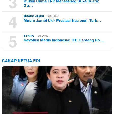
3
Bukan Cuma TNI! Mensesneg Buka Suara:
Gu…
4
143 Dilihat
MUARO JAMBI
Muaro Jambi Ukir Prestasi Nasional, Terb…
5
136 Dilihat
BERITA
Revolusi Medis Indonesia! ITB Ganteng Ro…
CAKAP KETUA EDI