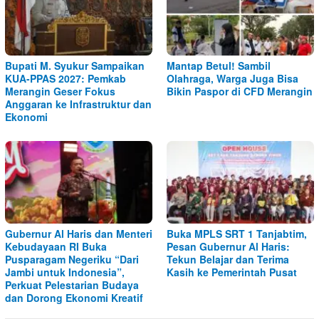
Bupati M. Syukur Sampaikan
Mantap Betul! Sambil
KUA-PPAS 2027: Pemkab
Olahraga, Warga Juga Bisa
Merangin Geser Fokus
Bikin Paspor di CFD Merangin
Anggaran ke Infrastruktur dan
Ekonomi
Gubernur Al Haris dan Menteri
Buka MPLS SRT 1 Tanjabtim,
Kebudayaan RI Buka
Pesan Gubernur Al Haris:
Pusparagam Negeriku “Dari
Tekun Belajar dan Terima
Jambi untuk Indonesia”,
Kasih ke Pemerintah Pusat
Perkuat Pelestarian Budaya
dan Dorong Ekonomi Kreatif