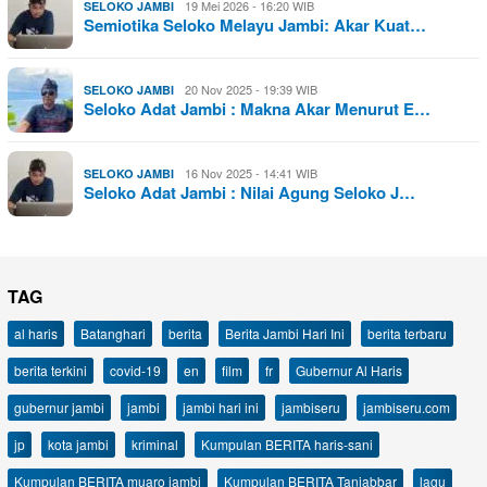
19 Mei 2026 - 16:20 WIB
SELOKO JAMBI
Semiotika Seloko Melayu Jambi: Akar Kuat…
20 Nov 2025 - 19:39 WIB
SELOKO JAMBI
Seloko Adat Jambi : Makna Akar Menurut E…
16 Nov 2025 - 14:41 WIB
SELOKO JAMBI
Seloko Adat Jambi : Nilai Agung Seloko J…
TAG
al haris
Batanghari
berita
Berita Jambi Hari Ini
berita terbaru
berita terkini
covid-19
en
film
fr
Gubernur Al Haris
gubernur jambi
jambi
jambi hari ini
jambiseru
jambiseru.com
jp
kota jambi
kriminal
Kumpulan BERITA haris-sani
Kumpulan BERITA muaro jambi
Kumpulan BERITA Tanjabbar
lagu