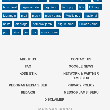
lagu barat
lagu dangdut
lagu indo
lagu pop
lirik
lirik lagu
Merangin
mp3
musik
musik barat
Musik Indo
nasional
news
olahraga
pemprov jambi
pilgub jambi
Pilkada Jambi
pop
situs
sv
us
virus corona
ABOUT US
CONTACT US
FAQ
GOOGLE NEWS
KODE ETIK
NETWORK & PARTNER
JAMBISERU
PEDOMAN MEDIA SIBER
PRIVACY POLICY
REDAKSI
MEDSOS JAMBI SERU
DISCLAIMER
JARINGAN SOCIAL