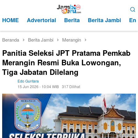
Loncat
Menu
ke
Mobile
HOME
Advertorial
Berita
Berita Jambi
Ent
konten
Beranda
Berita Jambi
Merangin
Panitia Seleksi JPT Pratama Pemkab
Merangin Resmi Buka Lowongan,
Tiga Jabatan Dilelang
Edo Guntara
15 Jun 2026 - 10:04 WIB
317 Dilihat