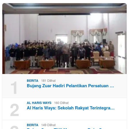
1
181 Dilihat
BERITA
Bujang Zuar Hadiri Pelantikan Persatuan …
2
160 Dilihat
AL HARIS WAYS
Al Haris Ways: Sekolah Rakyat Terintegra…
149 Dilihat
BERITA