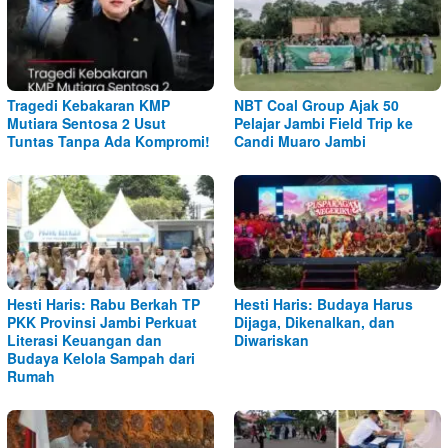
Tragedi Kebakaran KMP
NBT Coal Group Ajak 50
Mutiara Sentosa 2 Usut
Pelajar Jambi Field Trip ke
Tuntas Tanpa Ada Kompromi!
Candi Muaro Jambi
Hesti Haris: Rabu Berkah TP
Hesti Haris: Budaya Harus
PKK Provinsi Jambi Perkuat
Dijaga, Dikenalkan, dan
Literasi Keuangan dan
Diwariskan
Budaya Kelola Sampah dari
Rumah