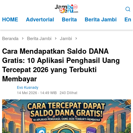
Loncat
Menu
ke
Mobile
HOME
Advertorial
Berita
Berita Jambi
Ent
konten
Beranda
Berita Jambi
Jambi
Cara Mendapatkan Saldo DANA
Gratis: 10 Aplikasi Penghasil Uang
Tercepat 2026 yang Terbukti
Membayar
Evo Kusnady
14 Mei 2026 - 14:49 WIB
240 Dilihat