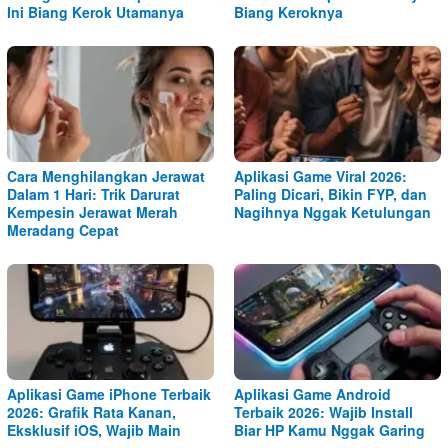
Ini Biang Kerok Utamanya
Biang Keroknya
Cara Menghilangkan Jerawat
Aplikasi Game Viral 2026:
Dalam 1 Hari: Trik Darurat
Paling Dicari, Bikin FYP, dan
Kempesin Jerawat Merah
Nagihnya Nggak Ketulungan
Meradang Cepat
Aplikasi Game iPhone Terbaik
Aplikasi Game Android
2026: Grafik Rata Kanan,
Terbaik 2026: Wajib Install
Eksklusif iOS, Wajib Main
Biar HP Kamu Nggak Garing