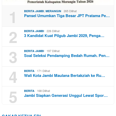
1
,
265 Dilihat
BERITA JAMBI
MERANGIN
Pansel Umumkan Tiga Besar JPT Pratama Pe…
2
226 Dilihat
BERITA JAMBI
3 Kandidat Kuat Pilgub Jambi 2029, Penga…
3
197 Dilihat
BERITA JAMBI
Soal Seleksi Pendamping Bedah Rumah. Pen…
4
171 Dilihat
BERITA
Wali Kota Jambi Maulana Bertakziah ke Ru…
5
168 Dilihat
BERITA
Jambi Siapkan Generasi Unggul Lewat Spor…