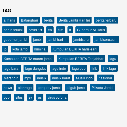
TAG
al haris
Batanghari
berita
Berita Jambi Hari Ini
berita terbaru
berita terkini
covid-19
en
film
fr
Gubernur Al Haris
gubernur jambi
jambi
jambi hari ini
jambiseru
jambiseru.com
jp
kota jambi
kriminal
Kumpulan BERITA haris-sani
Kumpulan BERITA muaro jambi
Kumpulan BERITA Tanjabbar
lagu
lagu barat
lagu dangdut
lagu indo
lagu pop
lirik
lirik lagu
Merangin
mp3
musik
musik barat
Musik Indo
nasional
news
olahraga
pemprov jambi
pilgub jambi
Pilkada Jambi
pop
situs
sv
us
virus corona