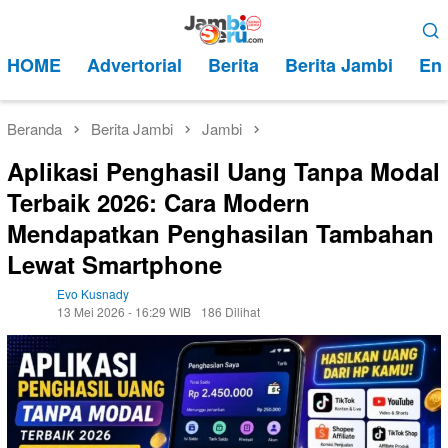
Loncat
Menu
ke
Mobile
HOME
Advertorial
Berita
Berita Jambi
Ent
konten
Beranda
Berita Jambi
Jambi
Aplikasi Penghasil Uang Tanpa Modal
Terbaik 2026: Cara Modern
Mendapatkan Penghasilan Tambahan
Lewat Smartphone
Evo Kusnady
13 Mei 2026 - 16:29 WIB
186 Dilihat