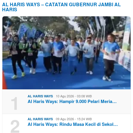
AL HARIS WAYS – CATATAN GUBERNUR JAMBI AL
HARIS
1
10 Agu 2026 - 03:08 WIB
AL HARIS WAYS
Al Haris Ways: Hampir 9.000 Pelari Meria…
2
09 Agu 2026 - 15:24 WIB
AL HARIS WAYS
Al Haris Ways: Rindu Masa Kecil di Sekol…