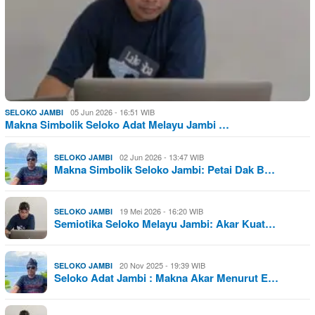
05 Jun 2026 - 16:51 WIB
SELOKO JAMBI
Makna Simbolik Seloko Adat Melayu Jambi …
02 Jun 2026 - 13:47 WIB
SELOKO JAMBI
Makna Simbolik Seloko Jambi: Petai Dak B…
19 Mei 2026 - 16:20 WIB
SELOKO JAMBI
Semiotika Seloko Melayu Jambi: Akar Kuat…
20 Nov 2025 - 19:39 WIB
SELOKO JAMBI
Seloko Adat Jambi : Makna Akar Menurut E…