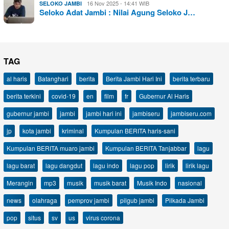
16 Nov 2025 - 14:41 WIB
SELOKO JAMBI
Seloko Adat Jambi : Nilai Agung Seloko J…
TAG
al haris
Batanghari
berita
Berita Jambi Hari Ini
berita terbaru
berita terkini
covid-19
en
film
fr
Gubernur Al Haris
gubernur jambi
jambi
jambi hari ini
jambiseru
jambiseru.com
jp
kota jambi
kriminal
Kumpulan BERITA haris-sani
Kumpulan BERITA muaro jambi
Kumpulan BERITA Tanjabbar
lagu
lagu barat
lagu dangdut
lagu indo
lagu pop
lirik
lirik lagu
Merangin
mp3
musik
musik barat
Musik Indo
nasional
news
olahraga
pemprov jambi
pilgub jambi
Pilkada Jambi
pop
situs
sv
us
virus corona