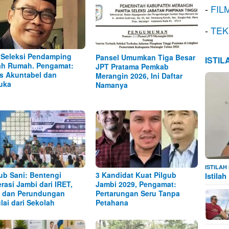
-
FIL
-
TEK
 Seleksi Pendamping
Pansel Umumkan Tiga Besar
ISTI
h Rumah. Pengamat:
JPT Pratama Pemkab
s Akuntabel dan
Merangin 2026, Ini Daftar
uka
Namanya
ISTILA
b Sani: Bentengi
3 Kandidat Kuat Pilgub
Istila
rasi Jambi dari IRET,
Jambi 2029, Pengamat:
 dan Perundungan
Pertarungan Seru Tanpa
lai dari Sekolah
Petahana