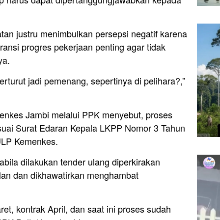
tan justru menimbulkan persepsi negatif karena
aransi progres pekerjaan penting agar tidak
ya.
rturut jadi pemenang, sepertinya di pelihara?,”
menkes Jambi melalui PPK menyebut, proses
sesuai Surat Edaran Kepala LKPP Nomor 3 Tahun
 ULP Kemenkes.
abila dilakukan tender ulang diperkirakan
lan dan dikhawatirkan menghambat
et, kontrak April, dan saat ini proses sudah