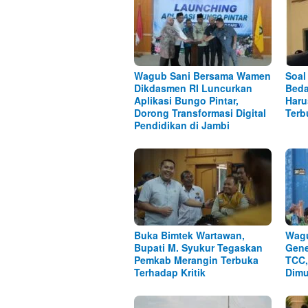
Wagub Sani Bersama Wamen
Soal
Dikdasmen RI Luncurkan
Beda
Aplikasi Bungo Pintar,
Haru
Dorong Transformasi Digital
Terb
Pendidikan di Jambi
Buka Bimtek Wartawan,
Wagu
Bupati M. Syukur Tegaskan
Gene
Pemkab Merangin Terbuka
TCC,
Terhadap Kritik
Dimu