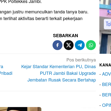
 PPK Poltekkes Jambi.
pangan justru memunculkan tanda tanya baru.
 terlihat aktivitas berarti terkait pekerjaan
SEBARKAN
Pos berikutnya
KANA
ra
Kejar Standar Kementerian PU, Dinas
ribadi
PUTR Jambi Bakal Upgrade
-
ADV
Jembatan Rusak Secara Bertahap
-
BER
-
BER
-
OPI