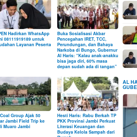
EN Hadirkan WhatsApp
Buka Sosialisasi Akbar
i 08111919189 untuk
Pencegahan IRET, TCC,
dahan Layanan Peserta
Perundungan, dan Bahaya
Narkoba di Bungo, Gubernur
Al Haris: “Kalau anak-anakku
bisa jaga diri, 60% masa
depan sudah ada di tangan”
AL H
GUBE
Coal Group Ajak 50
Hesti Haris: Rabu Berkah TP
jar Jambi Field Trip ke
PKK Provinsi Jambi Perkuat
i Muaro Jambi
Literasi Keuangan dan
Budaya Kelola Sampah dari