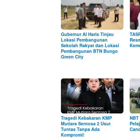
Gubernur Al Haris Tinjau
TASP
Lokasi Pembangunan
Resm
Sekolah Rakyat dan Lokasi
Kemu
Pembangunan BTN Bungo
Green City
Tragedi Kebakaran KMP
NBT 
Mutiara Sentosa 2 Usut
Pela
Tuntas Tanpa Ada
Cand
Kompromi!