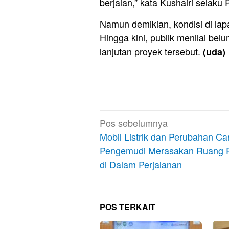
berjalan,” kata Kushairi selaku
Namun demikian, kondisi di la
Hingga kini, publik menilai belum
lanjutan proyek tersebut.
(uda)
Navigasi
Pos sebelumnya
pos
Mobil Listrik dan Perubahan Ca
Pengemudi Merasakan Ruang P
di Dalam Perjalanan
POS TERKAIT