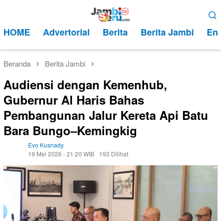
Loncat
Menu
ke
Mobile
HOME
Advertorial
Berita
Berita Jambi
Ent
konten
Beranda
Berita Jambi
Audiensi dengan Kemenhub,
Gubernur Al Haris Bahas
Pembangunan Jalur Kereta Api Batu
Bara Bungo–Kemingkig
Evo Kusnady
19 Mei 2026 - 21:20 WIB
193 Dilihat