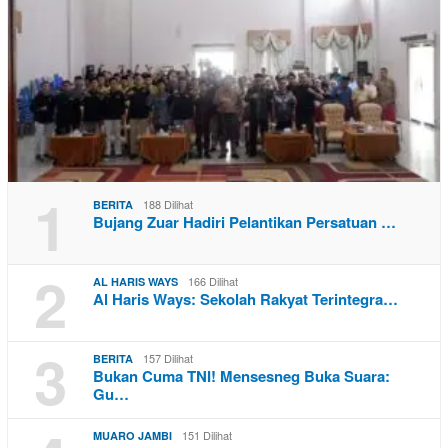
1
188 Dilihat
BERITA
Bujang Zuar Hadiri Pelantikan Persatuan …
2
166 Dilihat
AL HARIS WAYS
Al Haris Ways: Sekolah Rakyat Terintegra…
3
157 Dilihat
BERITA
Bukan Cuma TNI! Mensesneg Buka Suara:
Gu…
151 Dilihat
MUARO JAMBI