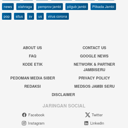
news
olahraga
pemprov jambi
pilgub jambi
Pilkada Jambi
pop
situs
sv
us
virus corona
ABOUT US
CONTACT US
FAQ
GOOGLE NEWS
KODE ETIK
NETWORK & PARTNER
JAMBISERU
PEDOMAN MEDIA SIBER
PRIVACY POLICY
REDAKSI
MEDSOS JAMBI SERU
DISCLAIMER
JARINGAN SOCIAL
Facebook
Twitter
Instagram
Linkedin