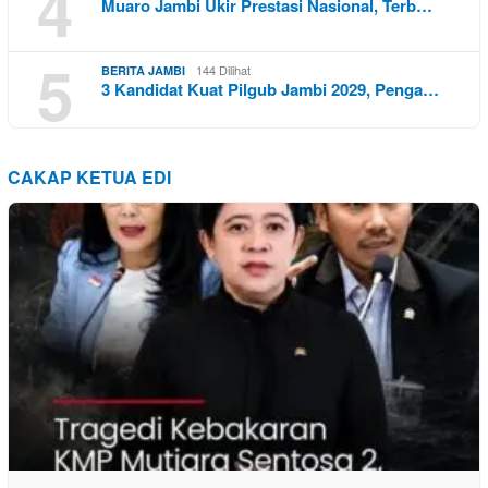
4
Muaro Jambi Ukir Prestasi Nasional, Terb…
5
144 Dilihat
BERITA JAMBI
3 Kandidat Kuat Pilgub Jambi 2029, Penga…
CAKAP KETUA EDI