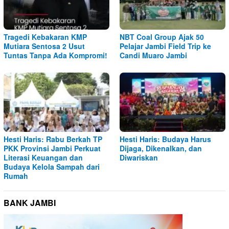
Tragedi Kebakaran KMP
NBT Coal Group Ajak 50
Mutiara Sentosa 2 Usut
Pelajar Jambi Field Trip ke
Tuntas Tanpa Ada Kompromi!
Candi Muaro Jambi
Hesti Haris: Rabu Berkah TP
Hesti Haris: Budaya Harus
PKK Provinsi Jambi Perkuat
Dijaga, Dikenalkan, dan
Literasi Keuangan dan
Diwariskan
Budaya Kelola Sampah dari
Rumah
BANK JAMBI