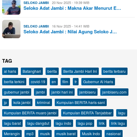
20 Nov 2025 - 19:39 WIB
SELOKO JAMBI
Seloko Adat Jambi : Makna Akar Menurut E…
16 Nov 2025 - 14:41 WIB
SELOKO JAMBI
Seloko Adat Jambi : Nilai Agung Seloko J…
TAG
al haris
Batanghari
berita
Berita Jambi Hari Ini
berita terbaru
berita terkini
covid-19
en
film
fr
Gubernur Al Haris
gubernur jambi
jambi
jambi hari ini
jambiseru
jambiseru.com
jp
kota jambi
kriminal
Kumpulan BERITA haris-sani
Kumpulan BERITA muaro jambi
Kumpulan BERITA Tanjabbar
lagu
lagu barat
lagu dangdut
lagu indo
lagu pop
lirik
lirik lagu
Merangin
mp3
musik
musik barat
Musik Indo
nasional