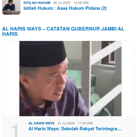
26 Jul 2025 - 14:58 WIB
ISTILAH HUKUM
Istilah Hukum : Asas Hukum Pidana (2)
AL HARIS WAYS – CATATAN GUBERNUR JAMBI AL
HARIS
1
31 Jul 2026 - 11:35 WIB
AL HARIS WAYS
Al Haris Ways: Sekolah Rakyat Terintegra…