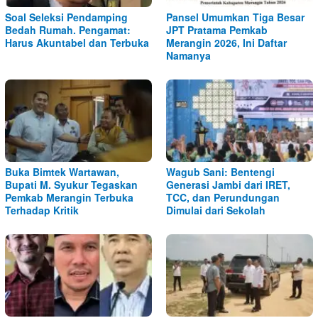
Soal Seleksi Pendamping
Pansel Umumkan Tiga Besar
Bedah Rumah. Pengamat:
JPT Pratama Pemkab
Harus Akuntabel dan Terbuka
Merangin 2026, Ini Daftar
Namanya
Buka Bimtek Wartawan,
Wagub Sani: Bentengi
Bupati M. Syukur Tegaskan
Generasi Jambi dari IRET,
Pemkab Merangin Terbuka
TCC, dan Perundungan
Terhadap Kritik
Dimulai dari Sekolah