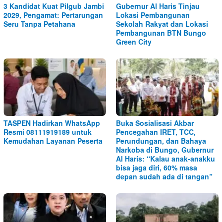
3 Kandidat Kuat Pilgub Jambi
Gubernur Al Haris Tinjau
2029, Pengamat: Pertarungan
Lokasi Pembangunan
Seru Tanpa Petahana
Sekolah Rakyat dan Lokasi
Pembangunan BTN Bungo
Green City
TASPEN Hadirkan WhatsApp
Buka Sosialisasi Akbar
Resmi 08111919189 untuk
Pencegahan IRET, TCC,
Kemudahan Layanan Peserta
Perundungan, dan Bahaya
Narkoba di Bungo, Gubernur
Al Haris: “Kalau anak-anakku
bisa jaga diri, 60% masa
depan sudah ada di tangan”