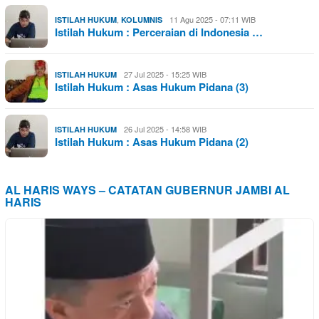
,
11 Agu 2025 - 07:11 WIB
ISTILAH HUKUM
KOLUMNIS
Istilah Hukum : Perceraian di Indonesia …
27 Jul 2025 - 15:25 WIB
ISTILAH HUKUM
Istilah Hukum : Asas Hukum Pidana (3)
26 Jul 2025 - 14:58 WIB
ISTILAH HUKUM
Istilah Hukum : Asas Hukum Pidana (2)
AL HARIS WAYS – CATATAN GUBERNUR JAMBI AL
HARIS