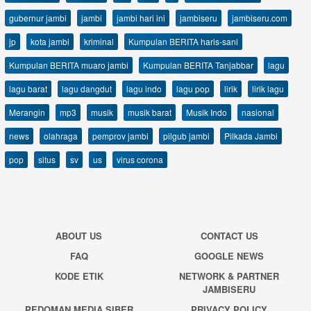
gubernur jambi
jambi
jambi hari ini
jambiseru
jambiseru.com
jp
kota jambi
kriminal
Kumpulan BERITA haris-sani
Kumpulan BERITA muaro jambi
Kumpulan BERITA Tanjabbar
lagu
lagu barat
lagu dangdut
lagu indo
lagu pop
lirik
lirik lagu
Merangin
mp3
musik
musik barat
Musik Indo
nasional
news
olahraga
pemprov jambi
pilgub jambi
Pilkada Jambi
pop
situs
sv
us
virus corona
ABOUT US
CONTACT US
FAQ
GOOGLE NEWS
KODE ETIK
NETWORK & PARTNER
JAMBISERU
PEDOMAN MEDIA SIBER
PRIVACY POLICY