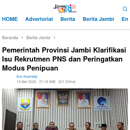
Loncat
Menu
ke
Mobile
HOME
Advertorial
Berita
Berita Jambi
Ent
konten
Beranda
Berita Jambi
Pemerintah Provinsi Jambi Klarifikasi
Isu Rekrutmen PNS dan Peringatkan
Modus Penipuan
Evo Kusnady
19 Mei 2026 - 21:19 WIB
201 Dilihat