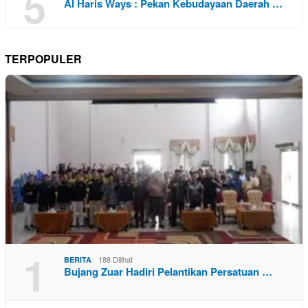
5
Al Haris Ways : Pekan Kebudayaan Daerah …
TERPOPULER
1
188 Dilihat
BERITA
Bujang Zuar Hadiri Pelantikan Persatuan …