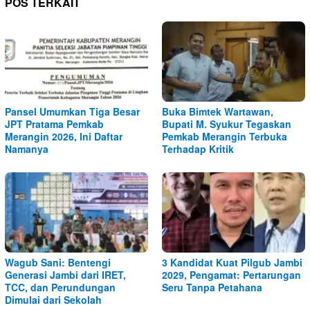
POS TERKAIT
Pansel Umumkan Tiga Besar
Buka Bimtek Wartawan,
JPT Pratama Pemkab
Bupati M. Syukur Tegaskan
Merangin 2026, Ini Daftar
Pemkab Merangin Terbuka
Namanya
Terhadap Kritik
Wagub Sani: Bentengi
3 Kandidat Kuat Pilgub Jambi
Generasi Jambi dari IRET,
2029, Pengamat: Pertarungan
TCC, dan Perundungan
Seru Tanpa Petahana
Dimulai dari Sekolah