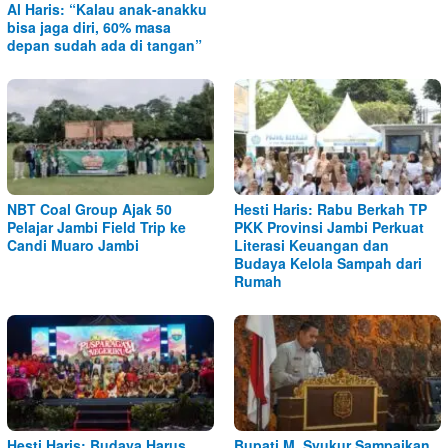
Al Haris: “Kalau anak-anakku
bisa jaga diri, 60% masa
depan sudah ada di tangan”
NBT Coal Group Ajak 50
Hesti Haris: Rabu Berkah TP
Pelajar Jambi Field Trip ke
PKK Provinsi Jambi Perkuat
Candi Muaro Jambi
Literasi Keuangan dan
Budaya Kelola Sampah dari
Rumah
Hesti Haris: Budaya Harus
Bupati M. Syukur Sampaikan