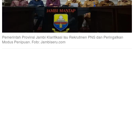
Pemerintah Provinsi Jambi Klarifikasi Isu Rekrutmen PNS dan Peringatkan
Modus Penipuan. Foto: Jambiseru.com