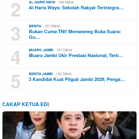
2
166 Dilihat
AL HARIS WAYS
Al Haris Ways: Sekolah Rakyat Terintegra…
3
157 Dilihat
BERITA
Bukan Cuma TNI! Mensesneg Buka Suara:
Gu…
4
151 Dilihat
MUARO JAMBI
Muaro Jambi Ukir Prestasi Nasional, Terb…
5
143 Dilihat
BERITA JAMBI
3 Kandidat Kuat Pilgub Jambi 2029, Penga…
CAKAP KETUA EDI