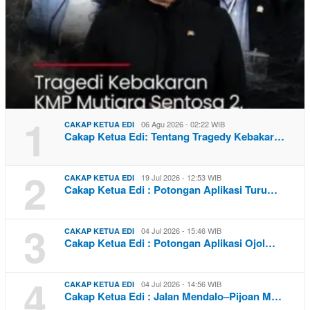
1
06 Agu 2026 - 02:22 WIB
CAKAP KETUA EDI
Cakap Ketua Edi: Tentang Tragedy Kebakar…
2
19 Jul 2026 - 12:53 WIB
CAKAP KETUA EDI
Cakap Ketua Edi : Potongan Aplikasi Turu…
3
04 Jul 2026 - 15:46 WIB
CAKAP KETUA EDI
Cakap Ketua Edi : Potongan Aplikasi Ojol…
4
04 Jul 2026 - 14:56 WIB
CAKAP KETUA EDI
Cakap Ketua Edi : Jalan Mendalo–Pijoan M…