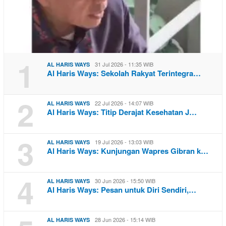
1
31 Jul 2026 - 11:35 WIB
AL HARIS WAYS
Al Haris Ways: Sekolah Rakyat Terintegra…
2
22 Jul 2026 - 14:07 WIB
AL HARIS WAYS
Al Haris Ways: Titip Derajat Kesehatan J…
3
19 Jul 2026 - 13:03 WIB
AL HARIS WAYS
Al Haris Ways: Kunjungan Wapres Gibran k…
4
30 Jun 2026 - 15:50 WIB
AL HARIS WAYS
Al Haris Ways: Pesan untuk Diri Sendiri,…
28 Jun 2026 - 15:14 WIB
AL HARIS WAYS