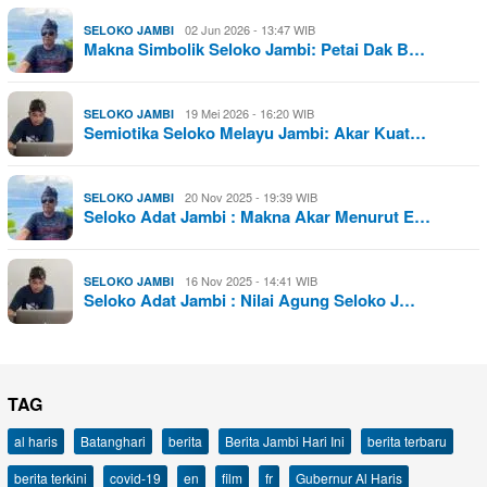
02 Jun 2026 - 13:47 WIB
SELOKO JAMBI
Makna Simbolik Seloko Jambi: Petai Dak B…
19 Mei 2026 - 16:20 WIB
SELOKO JAMBI
Semiotika Seloko Melayu Jambi: Akar Kuat…
20 Nov 2025 - 19:39 WIB
SELOKO JAMBI
Seloko Adat Jambi : Makna Akar Menurut E…
16 Nov 2025 - 14:41 WIB
SELOKO JAMBI
Seloko Adat Jambi : Nilai Agung Seloko J…
TAG
al haris
Batanghari
berita
Berita Jambi Hari Ini
berita terbaru
berita terkini
covid-19
en
film
fr
Gubernur Al Haris