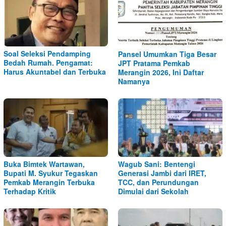
Soal Seleksi Pendamping
Pansel Umumkan Tiga Besar
Bedah Rumah. Pengamat:
JPT Pratama Pemkab
Harus Akuntabel dan Terbuka
Merangin 2026, Ini Daftar
Namanya
Buka Bimtek Wartawan,
Wagub Sani: Bentengi
Bupati M. Syukur Tegaskan
Generasi Jambi dari IRET,
Pemkab Merangin Terbuka
TCC, dan Perundungan
Terhadap Kritik
Dimulai dari Sekolah