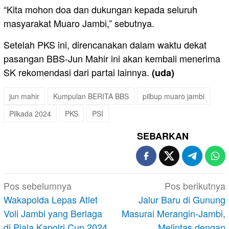
“Kita mohon doa dan dukungan kepada seluruh
masyarakat Muaro Jambi,” sebutnya.
Setelah PKS ini, direncanakan dalam waktu dekat
pasangan BBS-Jun Mahir ini akan kembali menerima
SK rekomendasi dari partai lainnya.
(uda)
jun mahir
Kumpulan BERITA BBS
pilbup muaro jambi
Pilkada 2024
PKS
PSI
SEBARKAN
Navigasi
Pos sebelumnya
Pos berikutnya
pos
Wakapolda Lepas Atlet
Jalur Baru di Gunung
Voli Jambi yang Berlaga
Masurai Merangin-Jambi,
di Piala Kapolri Cup 2024
Melintas dengan