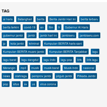
TAG
al haris
Batanghari
berita
Berita Jambi Hari Ini
berita terbaru
berita terkini
covid-19
en
film
fr
Gubernur Al Haris
gubernur jambi
jambi
jambi hari ini
jambiseru
jambiseru.com
jp
kota jambi
kriminal
Kumpulan BERITA haris-sani
Kumpulan BERITA muaro jambi
Kumpulan BERITA Tanjabbar
lagu
lagu barat
lagu dangdut
lagu indo
lagu pop
lirik
lirik lagu
Merangin
mp3
musik
musik barat
Musik Indo
nasional
news
olahraga
pemprov jambi
pilgub jambi
Pilkada Jambi
pop
situs
sv
us
virus corona