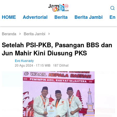
Loncat
Menu
ke
Mobile
HOME
Advertorial
Berita
Berita Jambi
Ent
konten
Beranda
Berita Jambi
Setelah PSI-PKB, Pasangan BBS dan
Jun Mahir Kini Diusung PKS
Evo Kusnady
20 Agu 2024 - 17:15 WIB
187 Dilihat