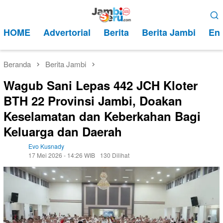
Loncat
Menu
ke
Mobile
HOME
Advertorial
Berita
Berita Jambi
Ent
konten
Beranda
Berita Jambi
Wagub Sani Lepas 442 JCH Kloter
BTH 22 Provinsi Jambi, Doakan
Keselamatan dan Keberkahan Bagi
Keluarga dan Daerah
Evo Kusnady
17 Mei 2026 - 14:26 WIB
130 Dilihat