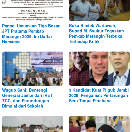
Buka Bimtek Wartawan,
Pansel Umumkan Tiga Besar
Bupati M. Syukur Tegaskan
JPT Pratama Pemkab
Pemkab Merangin Terbuka
Merangin 2026, Ini Daftar
Terhadap Kritik
Namanya
Wagub Sani: Bentengi
3 Kandidat Kuat Pilgub Jambi
Generasi Jambi dari IRET,
2029, Pengamat: Pertarungan
TCC, dan Perundungan
Seru Tanpa Petahana
Dimulai dari Sekolah