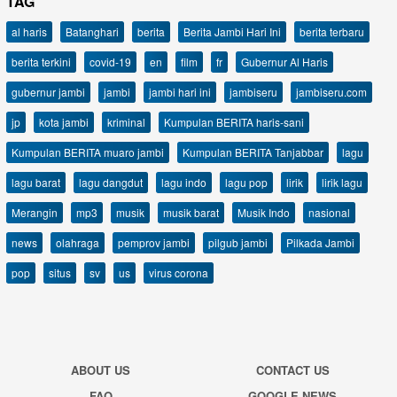
TAG
al haris
Batanghari
berita
Berita Jambi Hari Ini
berita terbaru
berita terkini
covid-19
en
film
fr
Gubernur Al Haris
gubernur jambi
jambi
jambi hari ini
jambiseru
jambiseru.com
jp
kota jambi
kriminal
Kumpulan BERITA haris-sani
Kumpulan BERITA muaro jambi
Kumpulan BERITA Tanjabbar
lagu
lagu barat
lagu dangdut
lagu indo
lagu pop
lirik
lirik lagu
Merangin
mp3
musik
musik barat
Musik Indo
nasional
news
olahraga
pemprov jambi
pilgub jambi
Pilkada Jambi
pop
situs
sv
us
virus corona
ABOUT US
CONTACT US
FAQ
GOOGLE NEWS