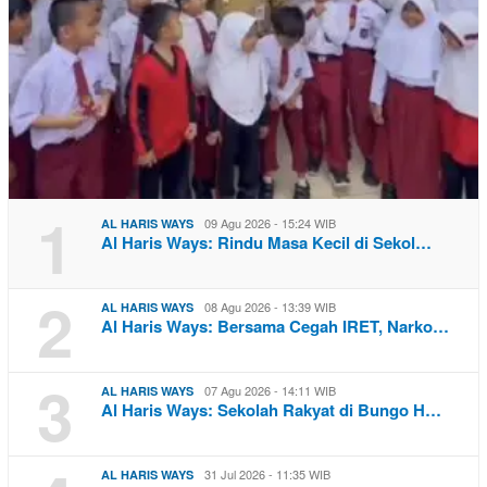
1
09 Agu 2026 - 15:24 WIB
AL HARIS WAYS
Al Haris Ways: Rindu Masa Kecil di Sekol…
2
08 Agu 2026 - 13:39 WIB
AL HARIS WAYS
Al Haris Ways: Bersama Cegah IRET, Narko…
3
07 Agu 2026 - 14:11 WIB
AL HARIS WAYS
Al Haris Ways: Sekolah Rakyat di Bungo H…
31 Jul 2026 - 11:35 WIB
AL HARIS WAYS