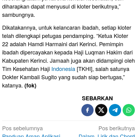
diharapkan dapat menyusul di kloter berikutnya,”
sambungnya.
Dikatakannya, untuk kelancaran ibadah, setiap kloter
telah dilengkapi petugas pendamping. “Ketua Kloter
22 adalah Hamdi Harmaini dari Kerinci. Pemimpin
ibadah dipercayakan kepada Haji Luqman Hakim dari
Kabupaten Kerinci. Jamaah juga akan didampingi oleh
Tim Kesehatan Haji
Indonesia
[TKHI], salah satunya
Dokter Kambali Sugito yang sudah siap bertugas,”
katanya.
(fok)
SEBARKAN
Navigasi
Pos sebelumnya
Pos berikutnya
pos
Panduan Aman Aplikasi
Dalam, Lirik dan Chord