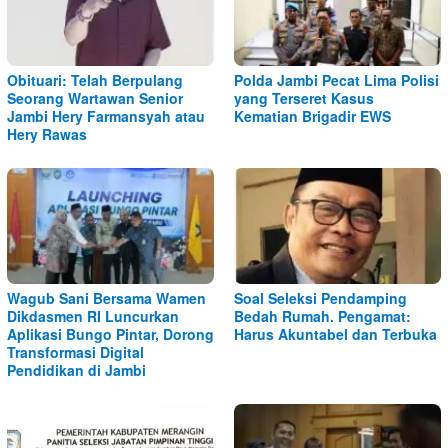
Obituari: Telah Berpulang
Polda Jambi Pecat Lima Polisi
Seorang Wartawan Senior
yang Terseret Kasus
Jambi Hery Farmansyah atau
Kematian Brigadir EWS
Hery Rawas
Wagub Sani Bersama Wamen
Soal Seleksi Pendamping
Dikdasmen RI Luncurkan
Bedah Rumah. Pengamat:
Aplikasi Bungo Pintar, Dorong
Harus Akuntabel dan Terbuka
Transformasi Digital
Pendidikan di Jambi