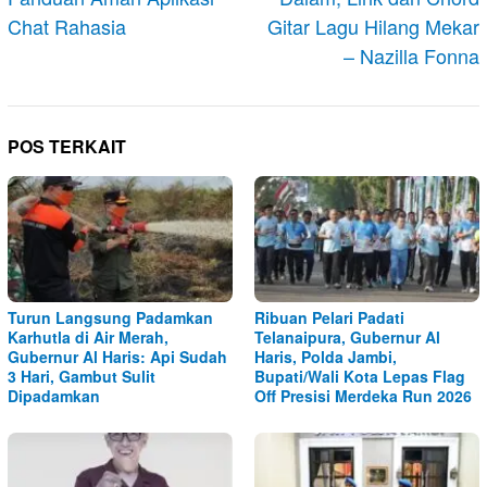
Chat Rahasia
Gitar Lagu Hilang Mekar
– Nazilla Fonna
POS TERKAIT
Turun Langsung Padamkan
Ribuan Pelari Padati
Karhutla di Air Merah,
Telanaipura, Gubernur Al
Gubernur Al Haris: Api Sudah
Haris, Polda Jambi,
3 Hari, Gambut Sulit
Bupati/Wali Kota Lepas Flag
Dipadamkan
Off Presisi Merdeka Run 2026