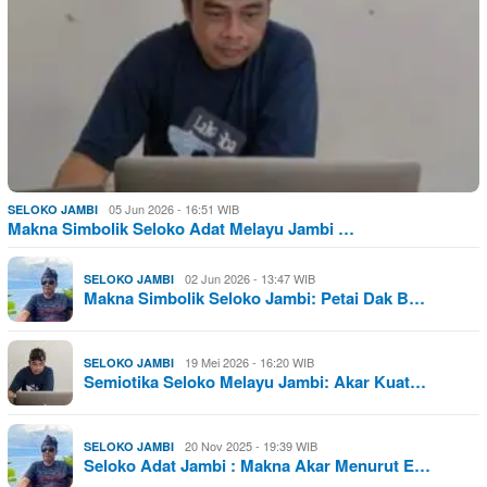
05 Jun 2026 - 16:51 WIB
SELOKO JAMBI
Makna Simbolik Seloko Adat Melayu Jambi …
02 Jun 2026 - 13:47 WIB
SELOKO JAMBI
Makna Simbolik Seloko Jambi: Petai Dak B…
19 Mei 2026 - 16:20 WIB
SELOKO JAMBI
Semiotika Seloko Melayu Jambi: Akar Kuat…
20 Nov 2025 - 19:39 WIB
SELOKO JAMBI
Seloko Adat Jambi : Makna Akar Menurut E…