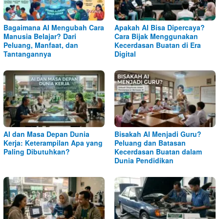
Bagaimana AI Mengubah Cara
Apakah AI Bisa Dipercaya?
Manusia Belajar? Dari
Cara Bijak Menggunakan
Peluang, Manfaat, dan
Kecerdasan Buatan di Era
Tantangannya
Digital
AI dan Masa Depan Dunia
Bisakah AI Menjadi Guru?
Kerja: Keterampilan Apa yang
Peluang dan Batasan
Paling Dibutuhkan?
Kecerdasan Buatan dalam
Dunia Pendidikan