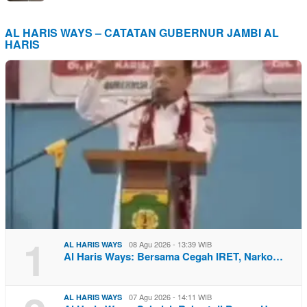
AL HARIS WAYS – CATATAN GUBERNUR JAMBI AL
HARIS
1
08 Agu 2026 - 13:39 WIB
AL HARIS WAYS
Al Haris Ways: Bersama Cegah IRET, Narko…
07 Agu 2026 - 14:11 WIB
AL HARIS WAYS