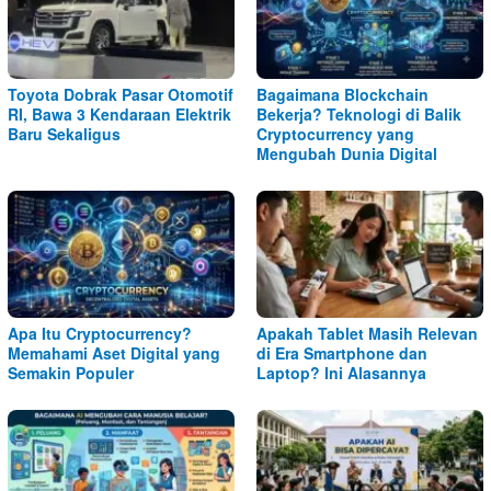
Toyota Dobrak Pasar Otomotif
Bagaimana Blockchain
RI, Bawa 3 Kendaraan Elektrik
Bekerja? Teknologi di Balik
Baru Sekaligus
Cryptocurrency yang
Mengubah Dunia Digital
Apa Itu Cryptocurrency?
Apakah Tablet Masih Relevan
Memahami Aset Digital yang
di Era Smartphone dan
Semakin Populer
Laptop? Ini Alasannya