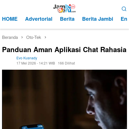
Loncat
Menu
ke
Mobile
HOME
Advertorial
Berita
Berita Jambi
Ent
konten
Beranda
Oto-Tek
Panduan Aman Aplikasi Chat Rahasia
Evo Kusnady
17 Mei 2026 - 14:21 WIB
166 Dilihat