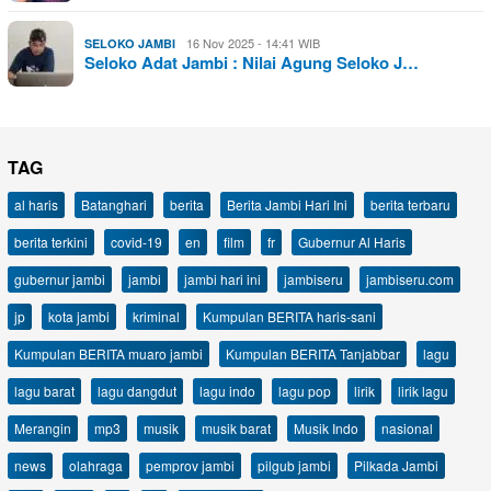
16 Nov 2025 - 14:41 WIB
SELOKO JAMBI
Seloko Adat Jambi : Nilai Agung Seloko J…
TAG
al haris
Batanghari
berita
Berita Jambi Hari Ini
berita terbaru
berita terkini
covid-19
en
film
fr
Gubernur Al Haris
gubernur jambi
jambi
jambi hari ini
jambiseru
jambiseru.com
jp
kota jambi
kriminal
Kumpulan BERITA haris-sani
Kumpulan BERITA muaro jambi
Kumpulan BERITA Tanjabbar
lagu
lagu barat
lagu dangdut
lagu indo
lagu pop
lirik
lirik lagu
Merangin
mp3
musik
musik barat
Musik Indo
nasional
news
olahraga
pemprov jambi
pilgub jambi
Pilkada Jambi