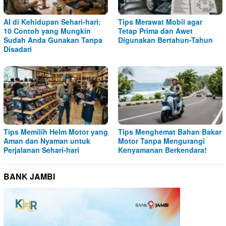
AI di Kehidupan Sehari-hari:
Tips Merawat Mobil agar
10 Contoh yang Mungkin
Tetap Prima dan Awet
Sudah Anda Gunakan Tanpa
Digunakan Bertahun-Tahun
Disadari
Tips Memilih Helm Motor yang
Tips Menghemat Bahan Bakar
Aman dan Nyaman untuk
Motor Tanpa Mengurangi
Perjalanan Sehari-hari
Kenyamanan Berkendara!
BANK JAMBI