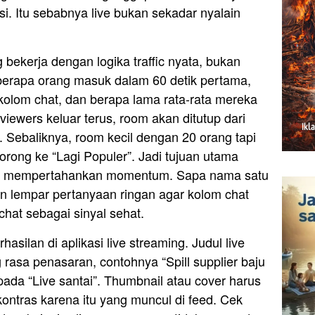
. Itu sebabnya live bukan sekadar nyalain
g bekerja dengan logika traffic nyata, bukan
 berapa orang masuk dalam 60 detik pertama,
kolom chat, dan berapa lama rata-rata mereka
viewers keluar terus, room akan ditutup dari
 Sebaliknya, room kecil dengan 20 orang tapi
orong ke “Lagi Populer”. Jadi tujuan utama
api mempertahankan momentum. Sapa nama satu
an lempar pertanyaan ringan agar kolom chat
chat sebagai sinyal sehat.
asilan di aplikasi live streaming. Judul live
rasa penasaran, contohnya “Spill supplier baju
pada “Live santai”. Thumbnail atau cover harus
kontras karena itu yang muncul di feed. Cek