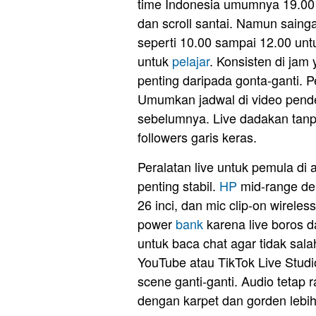
time Indonesia umumnya 19.00 
dan scroll santai. Namun sainga
seperti 10.00 sampai 12.00 unt
untuk
pelajar
. Konsisten di jam
penting daripada gonta-ganti. 
Umumkan jadwal di video pende
sebelumnya. Live dadakan tanp
followers garis keras.
Peralatan live untuk pemula di 
penting stabil.
HP
mid-range den
26 inci, dan mic clip-on wirele
power
bank
karena live boros 
untuk baca chat agar tidak sal
YouTube atau TikTok Live Studi
scene ganti-ganti. Audio tetap 
dengan karpet dan gorden lebi