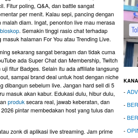
il. Fitur poling, Q&A, dan battle sangat
entar per menit. Kalau sepi, pancing dengan
an malah diam. Ingat, penonton live mau merasa
bioskop
. Semakin tinggi rasio chat terhadap
g masuk halaman For You atau Trending Live.
reaming sekarang sangat beragam dan tidak cuma
YouTube ada Super Chat dan Membership, Twitch
ji fitur Badges. Selain itu ada affiliate langsung
t out, sampai brand deal untuk host dengan niche
KANA
ng dibangun sebelum live. Jangan hard sell di 5
-
ADV
u masuk akan kabur. Edukasi dulu, hibur dulu,
ian
produk
secara real, jawab keberatan, dan
-
BER
n 2026 pintar membedakan host yang tulus dan
-
BER
-
OPI
au zonk di aplikasi live streaming. Jam prime