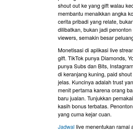
shout out ke yang gift walau kec
membantu menaikkan angka kom
cerita pribadi yang relate, buk
dilibatkan, bukan jadi penonton
viewers, semakin besar peluan
Monetisasi di aplikasi live st
gift. TikTok punya Diamonds, 
punya Subs dan Bits, Instagram u
di keranjang kuning, paid shou
jelas. Kuncinya adalah trust ya
menit pertama karena orang bar
baru jualan. Tunjukkan pemaka
kasih bonus terbatas. Penonto
yang cuma kejar cuan.
Jadwal
live menentukan ramai at