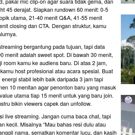
, pakai mic clip-on agar suara tidak gema, dan
ght 45 derajat. Siapkan rundown 60 menit: 0-5
 topik utama, 21-40 menit Q&A, 41-55 menit
enit closing dan CTA. Dengan struktur, kamu
lurnya.
ve streaming bergantung pada tujuan, tapi data
 menit adalah sweet spot. Di bawah 30 menit,
i room kamu ke audiens baru. Di atas 2 jam,
 kamu host profesional atau acara spesial. Buat
energi stabil lebih baik daripada 3 jam tapi
gmen 10 menitan agar penonton baru yang masuk
 value utama tiap 15 menit untuk yang baru join.
stru bikin viewers capek dan unfollow.
asi live streaming. Jangan cuma baca chat, tapi
n kecil. Misalnya “Mau bahas resi dulu atau
Panggil nama, sematkan komentar lucu, dan kasih