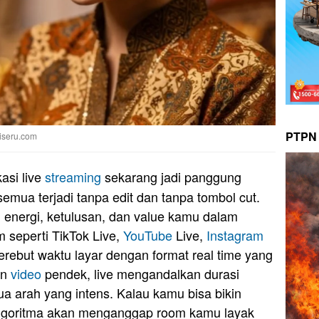
PTPN 
biseru.com
asi live
streaming
sekarang jadi panggung
 semua terjadi tanpa edit dan tanpa tombol cut.
 energi, ketulusan, dan value kamu dalam
m seperti TikTok Live,
YouTube
Live,
Instagram
erebut waktu layar dengan format real time yang
an
video
pendek, live mengandalkan durasi
dua arah yang intens. Kalau kamu bisa bikin
 algoritma akan menganggap room kamu layak