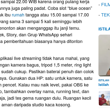
sampai 22.00 WIB karena orang pulang kerja
-
FIL
nnya juga paling padat. Coba slot “blue ocean”
uk ibu
rumah
tangga atau 15.00 sampai 17.00
-
TEK
 yang sama 3 sampai 5 kali seminggu lebih
Penonton akan menganggap itu janji temu.
ISTI
k, Story, dan Grup WhatsApp sehari
a pemberitahuan biasanya hanya ditonton
aplikasi live streaming tidak harus mahal, yang
gan kamera bagus, tripod 1,5 meter, ring light
ss sudah cukup. Pastikan baterai penuh dan colok
daya. Gunakan dua HP: satu untuk kamera, satu
ISTILA
ah pencet. Kalau mau naik level, pakai OBS ke
Istila
o, tambahkan overlay nama, running text, dan
raja, jadi tes gema ruangan dulu. Ruangan kecil
h aman daripada studio kaca kosong.