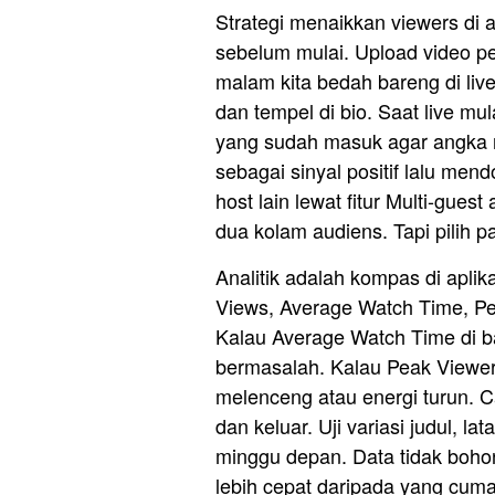
Strategi menaikkan viewers di 
sebelum mulai. Upload video p
malam kita bedah bareng di liv
dan tempel di bio. Saat live mu
yang sudah masuk agar angka r
sebagai sinyal positif lalu men
host lain lewat fitur Multi-gues
dua kolam audiens. Tapi pilih 
Analitik adalah kompas di aplika
Views, Average Watch Time, Pe
Kalau Average Watch Time di b
bermasalah. Kalau Peak Viewers
melenceng atau energi turun. 
dan keluar. Uji variasi judul, l
minggu depan. Data tidak bohong
lebih cepat daripada yang cum