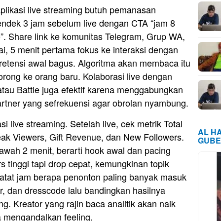
aplikasi live streaming butuh pemanasan
endek 3 jam sebelum live dengan CTA “jam 8
e”. Share link ke komunitas Telegram, Grup WA,
lai, 5 menit pertama fokus ke interaksi dengan
etensi awal bagus. Algoritma akan membaca itu
dorong ke orang baru. Kolaborasi live dengan
t atau Battle juga efektif karena menggabungkan
partner yang sefrekuensi agar obrolan nyambung.
si live streaming. Setelah live, cek metrik Total
AL H
ak Viewers, Gift Revenue, dan New Followers.
GUBE
awah 2 menit, berarti hook awal dan pacing
 tinggi tapi drop cepat, kemungkinan topik
Catat jam berapa penonton paling banyak masuk
atar, dan dresscode lalu bandingkan hasilnya
. Kreator yang rajin baca analitik akan naik
a mengandalkan feeling.