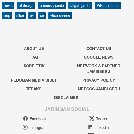
news
olahraga
pemprov jambi
pilgub jambi
Pilkada Jambi
pop
situs
sv
us
virus corona
ABOUT US
CONTACT US
FAQ
GOOGLE NEWS
KODE ETIK
NETWORK & PARTNER
JAMBISERU
PEDOMAN MEDIA SIBER
PRIVACY POLICY
REDAKSI
MEDSOS JAMBI SERU
DISCLAIMER
JARINGAN SOCIAL
Facebook
Twitter
Instagram
Linkedin