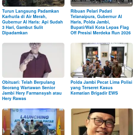
Turun Langsung Padamkan
Ribuan Pelari Padati
Karhutla di Air Merah,
Telanaipura, Gubernur Al
Gubernur Al Haris: Api Sudah
Haris, Polda Jambi,
3 Hari, Gambut Sulit
Bupati/Wali Kota Lepas Flag
Dipadamkan
Off Presisi Merdeka Run 2026
Obituari: Telah Berpulang
Polda Jambi Pecat Lima Polisi
Seorang Wartawan Senior
yang Terseret Kasus
Jambi Hery Farmansyah atau
Kematian Brigadir EWS
Hery Rawas