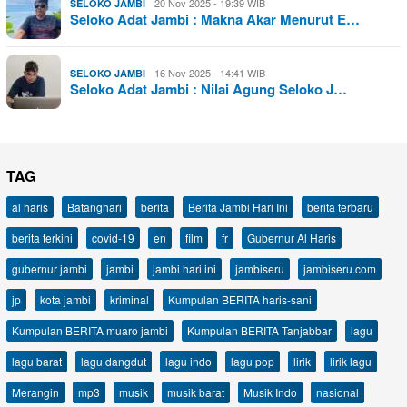
20 Nov 2025 - 19:39 WIB
SELOKO JAMBI
Seloko Adat Jambi : Makna Akar Menurut E…
16 Nov 2025 - 14:41 WIB
SELOKO JAMBI
Seloko Adat Jambi : Nilai Agung Seloko J…
TAG
al haris
Batanghari
berita
Berita Jambi Hari Ini
berita terbaru
berita terkini
covid-19
en
film
fr
Gubernur Al Haris
gubernur jambi
jambi
jambi hari ini
jambiseru
jambiseru.com
jp
kota jambi
kriminal
Kumpulan BERITA haris-sani
Kumpulan BERITA muaro jambi
Kumpulan BERITA Tanjabbar
lagu
lagu barat
lagu dangdut
lagu indo
lagu pop
lirik
lirik lagu
Merangin
mp3
musik
musik barat
Musik Indo
nasional