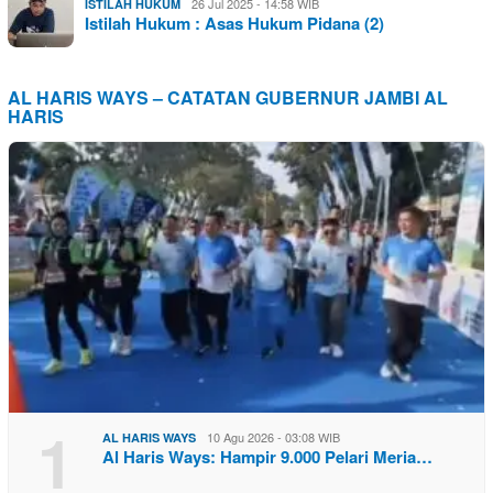
26 Jul 2025 - 14:58 WIB
ISTILAH HUKUM
Istilah Hukum : Asas Hukum Pidana (2)
AL HARIS WAYS – CATATAN GUBERNUR JAMBI AL
HARIS
1
10 Agu 2026 - 03:08 WIB
AL HARIS WAYS
Al Haris Ways: Hampir 9.000 Pelari Meria…