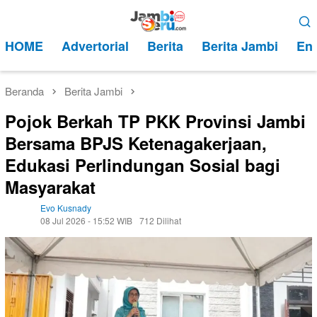
Loncat
Menu
ke
Mobile
HOME
Advertorial
Berita
Berita Jambi
Ent
konten
Beranda
Berita Jambi
Pojok Berkah TP PKK Provinsi Jambi
Bersama BPJS Ketenagakerjaan,
Edukasi Perlindungan Sosial bagi
Masyarakat
Evo Kusnady
08 Jul 2026 - 15:52 WIB
712 Dilihat