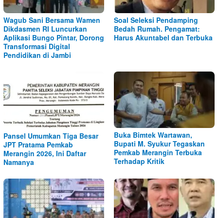
Wagub Sani Bersama Wamen
Soal Seleksi Pendamping
Dikdasmen RI Luncurkan
Bedah Rumah. Pengamat:
Aplikasi Bungo Pintar, Dorong
Harus Akuntabel dan Terbuka
Transformasi Digital
Pendidikan di Jambi
Buka Bimtek Wartawan,
Pansel Umumkan Tiga Besar
Bupati M. Syukur Tegaskan
JPT Pratama Pemkab
Pemkab Merangin Terbuka
Merangin 2026, Ini Daftar
Terhadap Kritik
Namanya