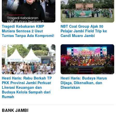
Tragedi Kebakaran KMP
NBT Coal Group Ajak 50
Mutiara Sentosa 2 Usut
Pelajar Jambi Field Trip ke
Tuntas Tanpa Ada Kompromi!
Candi Muaro Jambi
Hesti Haris: Rabu Berkah TP
Hesti Haris: Budaya Harus
PKK Provinsi Jambi Perkuat
Dijaga, Dikenalkan, dan
Literasi Keuangan dan
Diwariskan
Budaya Kelola Sampah dari
Rumah
BANK JAMBI