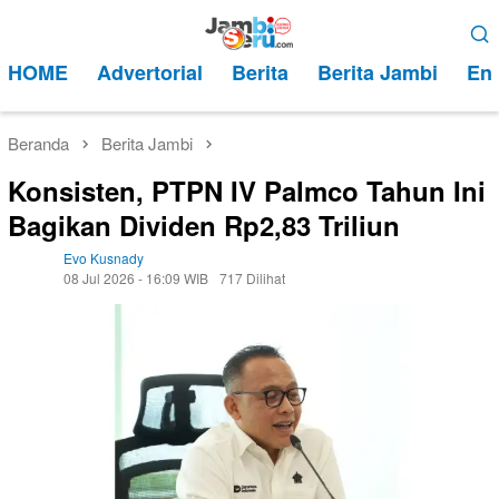
Loncat
Menu
ke
Mobile
HOME
Advertorial
Berita
Berita Jambi
Ent
konten
Beranda
Berita Jambi
Konsisten, PTPN IV Palmco Tahun Ini
Bagikan Dividen Rp2,83 Triliun
Evo Kusnady
08 Jul 2026 - 16:09 WIB
717 Dilihat