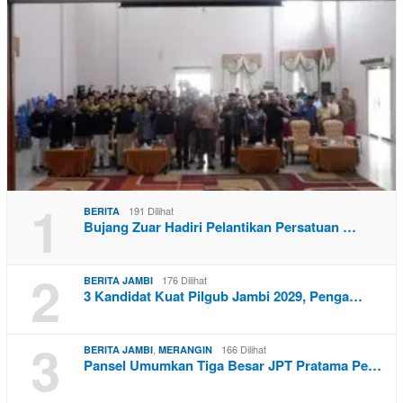
1
191 Dilihat
BERITA
Bujang Zuar Hadiri Pelantikan Persatuan …
2
176 Dilihat
BERITA JAMBI
3 Kandidat Kuat Pilgub Jambi 2029, Penga…
3
,
166 Dilihat
BERITA JAMBI
MERANGIN
Pansel Umumkan Tiga Besar JPT Pratama Pe…