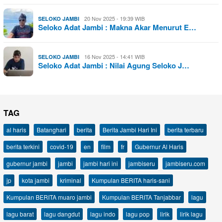
20 Nov 2025 - 19:39 WIB
SELOKO JAMBI
Seloko Adat Jambi : Makna Akar Menurut E…
16 Nov 2025 - 14:41 WIB
SELOKO JAMBI
Seloko Adat Jambi : Nilai Agung Seloko J…
TAG
al haris
Batanghari
berita
Berita Jambi Hari Ini
berita terbaru
berita terkini
covid-19
en
film
fr
Gubernur Al Haris
gubernur jambi
jambi
jambi hari ini
jambiseru
jambiseru.com
jp
kota jambi
kriminal
Kumpulan BERITA haris-sani
Kumpulan BERITA muaro jambi
Kumpulan BERITA Tanjabbar
lagu
lagu barat
lagu dangdut
lagu indo
lagu pop
lirik
lirik lagu