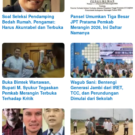
Soal Seleksi Pendamping
Pansel Umumkan Tiga Besar
Bedah Rumah. Pengamat:
JPT Pratama Pemkab
Harus Akuntabel dan Terbuka
Merangin 2026, Ini Daftar
Namanya
Buka Bimtek Wartawan,
Wagub Sani: Bentengi
Bupati M. Syukur Tegaskan
Generasi Jambi dari IRET,
Pemkab Merangin Terbuka
TCC, dan Perundungan
Terhadap Kritik
Dimulai dari Sekolah