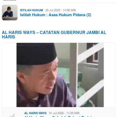
26 Jul 2025 - 14:58 WIB
ISTILAH HUKUM
Istilah Hukum : Asas Hukum Pidana (2)
AL HARIS WAYS – CATATAN GUBERNUR JAMBI AL
HARIS
31 Jul 2026 - 11:35 WIB
AL HARIS WAYS