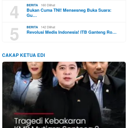
4
160 Dilihat
BERITA
Bukan Cuma TNI! Mensesneg Buka Suara:
Gu…
5
142 Dilihat
BERITA
Revolusi Medis Indonesia! ITB Ganteng Ro…
CAKAP KETUA EDI