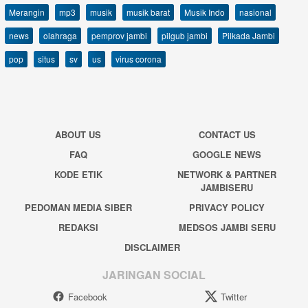
Merangin
mp3
musik
musik barat
Musik Indo
nasional
news
olahraga
pemprov jambi
pilgub jambi
Pilkada Jambi
pop
situs
sv
us
virus corona
ABOUT US
CONTACT US
FAQ
GOOGLE NEWS
KODE ETIK
NETWORK & PARTNER
JAMBISERU
PEDOMAN MEDIA SIBER
PRIVACY POLICY
REDAKSI
MEDSOS JAMBI SERU
DISCLAIMER
JARINGAN SOCIAL
Facebook
Twitter