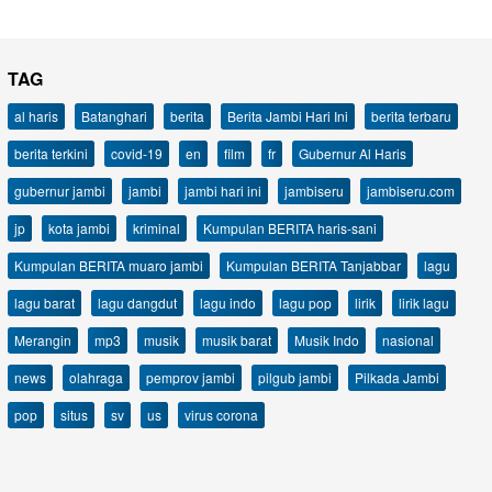
TAG
al haris
Batanghari
berita
Berita Jambi Hari Ini
berita terbaru
berita terkini
covid-19
en
film
fr
Gubernur Al Haris
gubernur jambi
jambi
jambi hari ini
jambiseru
jambiseru.com
jp
kota jambi
kriminal
Kumpulan BERITA haris-sani
Kumpulan BERITA muaro jambi
Kumpulan BERITA Tanjabbar
lagu
lagu barat
lagu dangdut
lagu indo
lagu pop
lirik
lirik lagu
Merangin
mp3
musik
musik barat
Musik Indo
nasional
news
olahraga
pemprov jambi
pilgub jambi
Pilkada Jambi
pop
situs
sv
us
virus corona