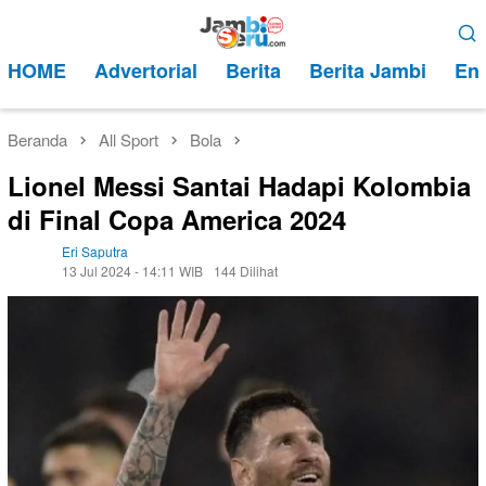
Loncat
Menu
ke
Mobile
HOME
Advertorial
Berita
Berita Jambi
Ent
konten
Beranda
All Sport
Bola
Lionel Messi Santai Hadapi Kolombia
di Final Copa America 2024
Eri Saputra
13 Jul 2024 - 14:11 WIB
144 Dilihat