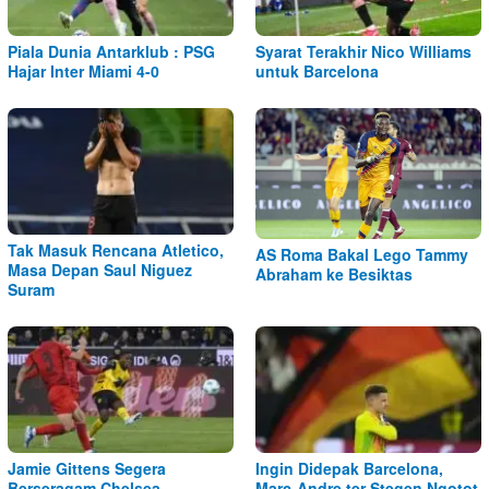
Piala Dunia Antarklub : PSG
Syarat Terakhir Nico Williams
Hajar Inter Miami 4-0
untuk Barcelona
Tak Masuk Rencana Atletico,
AS Roma Bakal Lego Tammy
Masa Depan Saul Niguez
Abraham ke Besiktas
Suram
Jamie Gittens Segera
Ingin Didepak Barcelona,
Berseragam Chelsea
Marc-Andre ter Stegen Ngotot