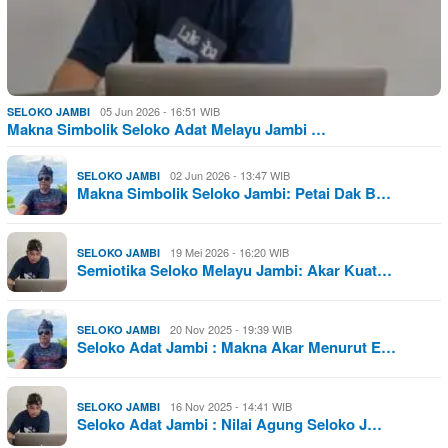
05 Jun 2026 - 16:51 WIB
SELOKO JAMBI
Makna Simbolik Seloko Adat Melayu Jambi …
02 Jun 2026 - 13:47 WIB
SELOKO JAMBI
Makna Simbolik Seloko Jambi: Petai Dak B…
19 Mei 2026 - 16:20 WIB
SELOKO JAMBI
Semiotika Seloko Melayu Jambi: Akar Kuat…
20 Nov 2025 - 19:39 WIB
SELOKO JAMBI
Seloko Adat Jambi : Makna Akar Menurut E…
16 Nov 2025 - 14:41 WIB
SELOKO JAMBI
Seloko Adat Jambi : Nilai Agung Seloko J…