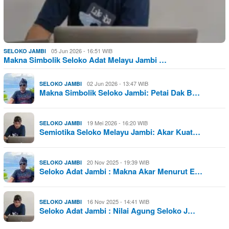
05 Jun 2026 - 16:51 WIB
SELOKO JAMBI
Makna Simbolik Seloko Adat Melayu Jambi …
02 Jun 2026 - 13:47 WIB
SELOKO JAMBI
Makna Simbolik Seloko Jambi: Petai Dak B…
19 Mei 2026 - 16:20 WIB
SELOKO JAMBI
Semiotika Seloko Melayu Jambi: Akar Kuat…
20 Nov 2025 - 19:39 WIB
SELOKO JAMBI
Seloko Adat Jambi : Makna Akar Menurut E…
16 Nov 2025 - 14:41 WIB
SELOKO JAMBI
Seloko Adat Jambi : Nilai Agung Seloko J…