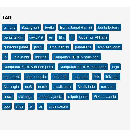
TAG
al haris
Batanghari
berita
Berita Jambi Hari Ini
berita terbaru
berita terkini
covid-19
en
film
fr
Gubernur Al Haris
gubernur jambi
jambi
jambi hari ini
jambiseru
jambiseru.com
jp
kota jambi
kriminal
Kumpulan BERITA haris-sani
Kumpulan BERITA muaro jambi
Kumpulan BERITA Tanjabbar
lagu
lagu barat
lagu dangdut
lagu indo
lagu pop
lirik
lirik lagu
Merangin
mp3
musik
musik barat
Musik Indo
nasional
news
olahraga
pemprov jambi
pilgub jambi
Pilkada Jambi
pop
situs
sv
us
virus corona