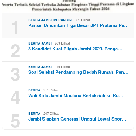
1
,
339 Dilihat
BERITA JAMBI
MERANGIN
Pansel Umumkan Tiga Besar JPT Pratama Pe…
2
263 Dilihat
BERITA JAMBI
3 Kandidat Kuat Pilgub Jambi 2029, Penga…
3
249 Dilihat
BERITA JAMBI
Soal Seleksi Pendamping Bedah Rumah. Pen…
4
211 Dilihat
BERITA
Wali Kota Jambi Maulana Bertakziah ke Ru…
5
207 Dilihat
BERITA
Jambi Siapkan Generasi Unggul Lewat Spor…