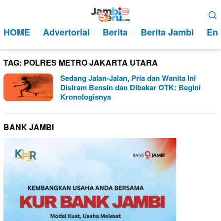
Loncat
Menu
ke
Mobile
HOME
Advertorial
Berita
Berita Jambi
Ent
konten
TAG:
POLRES METRO JAKARTA UTARA
Sedang Jalan-Jalan, Pria dan Wanita Ini
Disiram Bensin dan Dibakar OTK: Begini
Kronologisnya
BANK JAMBI