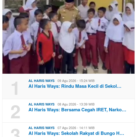
1
09 Agu 2026 - 15:24 WIB
AL HARIS WAYS
Al Haris Ways: Rindu Masa Kecil di Sekol…
2
08 Agu 2026 - 13:39 WIB
AL HARIS WAYS
Al Haris Ways: Bersama Cegah IRET, Narko…
3
07 Agu 2026 - 14:11 WIB
AL HARIS WAYS
Al Haris Ways: Sekolah Rakyat di Bungo H…