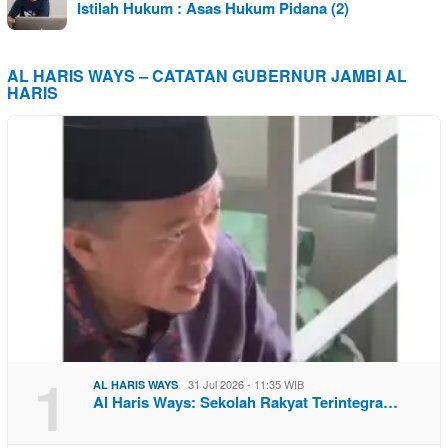
Istilah Hukum : Asas Hukum Pidana (2)
AL HARIS WAYS – CATATAN GUBERNUR JAMBI AL
HARIS
1
31 Jul 2026 - 11:35 WIB
AL HARIS WAYS
Al Haris Ways: Sekolah Rakyat Terintegra…