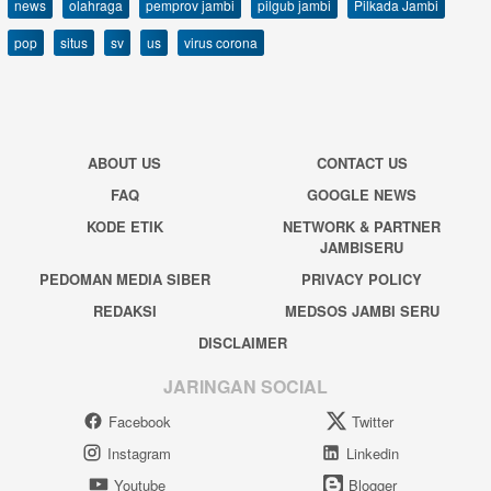
news
olahraga
pemprov jambi
pilgub jambi
Pilkada Jambi
pop
situs
sv
us
virus corona
ABOUT US
CONTACT US
FAQ
GOOGLE NEWS
KODE ETIK
NETWORK & PARTNER
JAMBISERU
PEDOMAN MEDIA SIBER
PRIVACY POLICY
REDAKSI
MEDSOS JAMBI SERU
DISCLAIMER
JARINGAN SOCIAL
Facebook
Twitter
Instagram
Linkedin
Youtube
Blogger