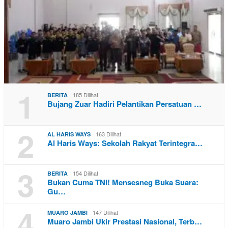
1
185 Dilihat
BERITA
Bujang Zuar Hadiri Pelantikan Persatuan …
2
163 Dilihat
AL HARIS WAYS
Al Haris Ways: Sekolah Rakyat Terintegra…
3
154 Dilihat
BERITA
Bukan Cuma TNI! Mensesneg Buka Suara:
Gu…
4
147 Dilihat
MUARO JAMBI
Muaro Jambi Ukir Prestasi Nasional, Terb…