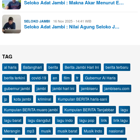
Seloko Adat Jambi : Makna Akar Menurut E…
16 Nov 2025 - 14:41 WIB
SELOKO JAMBI
Seloko Adat Jambi : Nilai Agung Seloko J…
TAG
al haris
Batanghari
berita
Berita Jambi Hari Ini
berita terbaru
berita terkini
covid-19
en
film
fr
Gubernur Al Haris
gubernur jambi
jambi
jambi hari ini
jambiseru
jambiseru.com
jp
kota jambi
kriminal
Kumpulan BERITA haris-sani
Kumpulan BERITA muaro jambi
Kumpulan BERITA Tanjabbar
lagu
lagu barat
lagu dangdut
lagu indo
lagu pop
lirik
lirik lagu
Merangin
mp3
musik
musik barat
Musik Indo
nasional