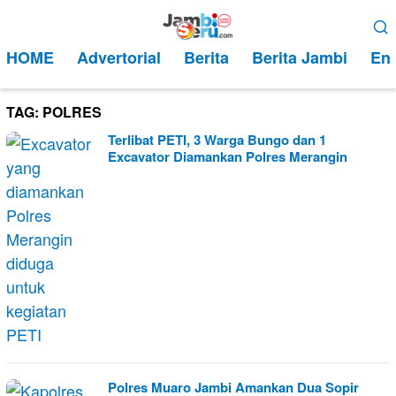
Loncat
Menu
ke
Mobile
HOME
Advertorial
Berita
Berita Jambi
Ent
konten
TAG:
POLRES
Terlibat PETI, 3 Warga Bungo dan 1
Excavator Diamankan Polres Merangin
Polres Muaro Jambi Amankan Dua Sopir