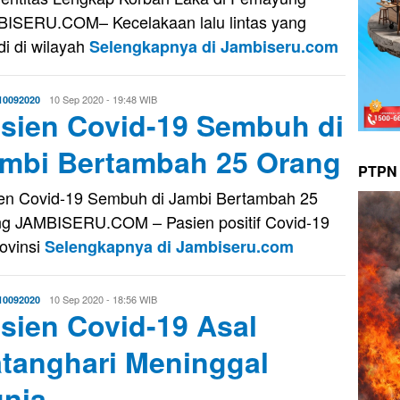
ISERU.COM– Kecelakaan lalu lintas yang
adi di wilayah
Selengkapnya di Jambiseru.com
Evo
10 Sep 2020 - 19:48 WIB
10092020
sien Covid-19 Sembuh di
Kusnady
mbi Bertambah 25 Orang
PTPN 
en Covid-19 Sembuh di Jambi Bertambah 25
g JAMBISERU.COM – Pasien positif Covid-19
rovinsi
Selengkapnya di Jambiseru.com
Evo
10 Sep 2020 - 18:56 WIB
10092020
sien Covid-19 Asal
Kusnady
tanghari Meninggal
nia