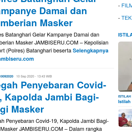
-
FIL
mpanye Damai dan
-
TEK
mberian Masker
es Batanghari Gelar Kampanye Damai dan
ISTI
erian Masker JAMBISERU.COM – Kepolisian
rt (Polres) Batanghari beserta
Selengkapnya
Jambiseru.com
Eri
10 Sep 2020 - 13:43 WIB
10092020
gah Penyebaran Covid-
Saputra
, Kapolda Jambi Bagi-
ISTILA
Istila
gi Masker
h Penyebaran Covid-19, Kapolda Jambi Bagi-
i Masker JAMBISERU.COM – Dalam rangka