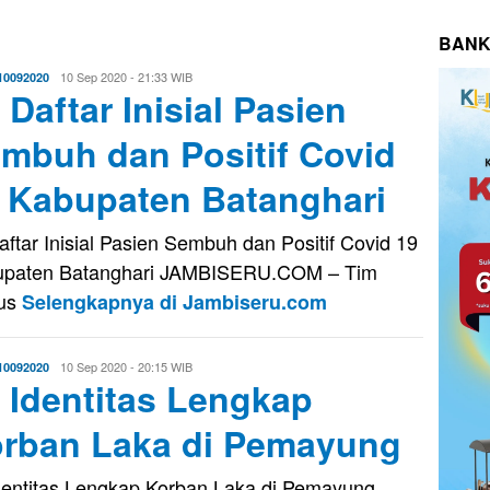
BANK
Evo
10 Sep 2020 - 21:33 WIB
10092020
i Daftar Inisial Pasien
Kusnady
mbuh dan Positif Covid
 Kabupaten Batanghari
Daftar Inisial Pasien Sembuh dan Positif Covid 19
upaten Batanghari JAMBISERU.COM – Tim
us
Selengkapnya di Jambiseru.com
Evo
10 Sep 2020 - 20:15 WIB
10092020
i Identitas Lengkap
Kusnady
rban Laka di Pemayung
Identitas Lengkap Korban Laka di Pemayung