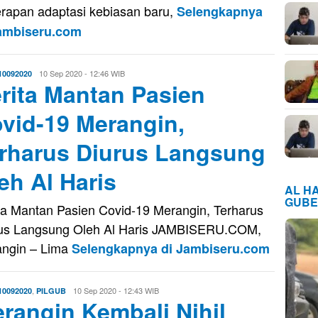
rapan adaptasi kebiasan baru,
Selengkapnya
Jambiseru.com
Eri
10 Sep 2020 - 12:46 WIB
10092020
rita Mantan Pasien
Saputra
vid-19 Merangin,
rharus Diurus Langsung
eh Al Haris
AL H
GUBE
ta Mantan Pasien Covid-19 Merangin, Terharus
us Langsung Oleh Al Haris JAMBISERU.COM,
ngin – Lima
Selengkapnya di Jambiseru.com
,
Eri
10 Sep 2020 - 12:43 WIB
10092020
PILGUB
rangin Kembali Nihil
Saputra