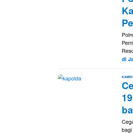
Ka
Pe
Polr
Pemb
Reso
di 
KAMIS
Ce
19
ba
Cega
bag