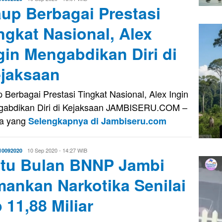
up Berbagai Prestasi
Saputra
ngkat Nasional, Alex
gin Mengabdikan Diri di
jaksaan
 Berbagai Prestasi Tingkat Nasional, Alex Ingin
abdikan Diri di Kejaksaan JAMBISERU.COM –
a yang
Selengkapnya di Jambiseru.com
Eri
10 Sep 2020 - 14:27 WIB
10092020
tu Bulan BNNP Jambi
Saputra
ankan Narkotika Senilai
 11,88 Miliar