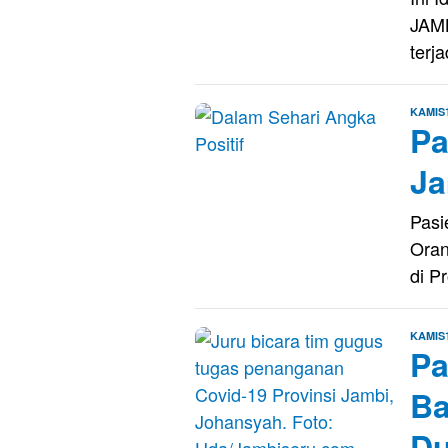
JAMB
terj
KAMIS
Pa
Ja
Pasi
Oran
di P
KAMIS
Pa
Ba
Du