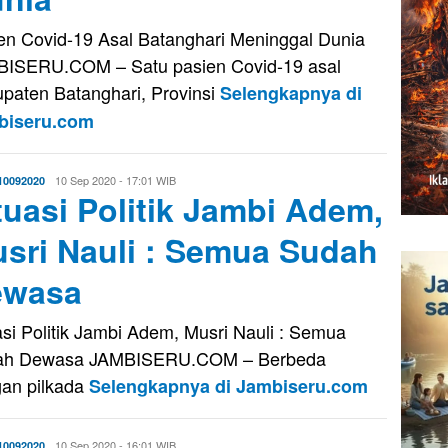
en Covid-19 Asal Batanghari Meninggal Dunia
ISERU.COM – Satu pasien Covid-19 asal
paten Batanghari, Provinsi
Selengkapnya di
biseru.com
Eri
10 Sep 2020 - 17:01 WIB
10092020
tuasi Politik Jambi Adem,
Saputra
sri Nauli : Semua Sudah
ewasa
asi Politik Jambi Adem, Musri Nauli : Semua
ah Dewasa JAMBISERU.COM – Berbeda
an pilkada
Selengkapnya di Jambiseru.com
Eri
10 Sep 2020 - 16:01 WIB
10092020