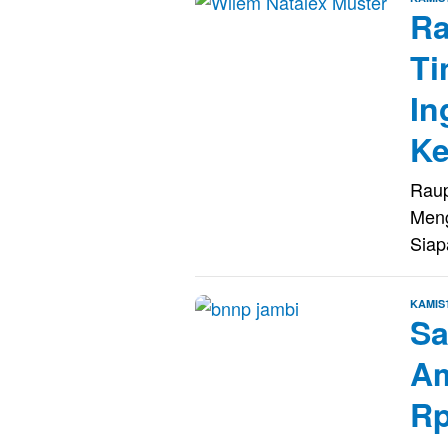
Ra
Ti
In
Ke
Raup
Meng
Siap
KAMIS
Sa
Am
Rp