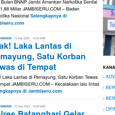
 Bulan BNNP Jambi Amankan Narkotika Senilai
1,88 Miliar JAMBISERU.COM – Badan
otika Nasional
Selengkapnya di
biseru.com
Eri
10 Sep 2020 - 14:04 WIB
10092020
ak! Laka Lantas di
Saputra
mayung, Satu Korban
was di Tempat
KANA
-
ADV
! Laka Lantas di Pemayung, Satu Korban Tewas
empat JAMBISERU.COM – Kecalakaan lalu lintas
-
BER
engkapnya di Jambiseru.com
-
BER
Eri
10 Sep 2020 - 13:59 WIB
10092020
-
OPI
lres Batanghari Gelar
Saputra