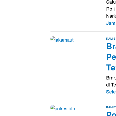
Satu
Rp 1
Nark
Jam
KAMIS
Br
Pe
Te
Brak
di T
Sel
KAMIS
Po