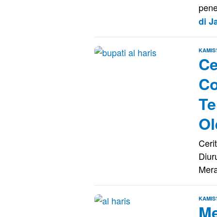
pene
di 
KAMIS
Ce
Co
Te
Ol
Ceri
Diur
Mera
KAMIS
Me