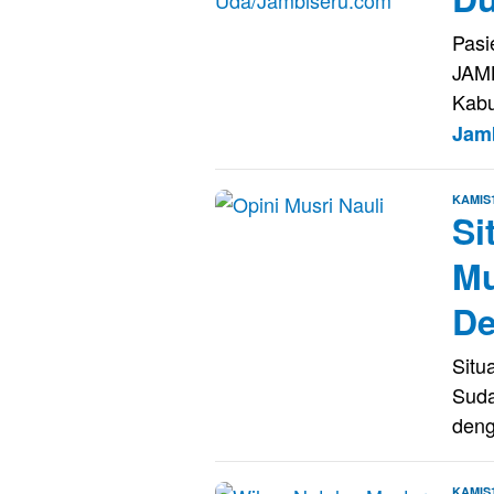
Pasi
JAMB
Kabu
Jam
KAMIS
Si
Mu
D
Situ
Sud
deng
KAMIS