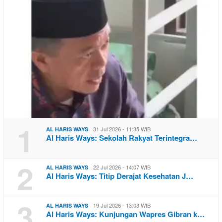
1
31 Jul 2026 - 11:35 WIB
AL HARIS WAYS
Al Haris Ways: Sekolah Rakyat Terintegra…
2
22 Jul 2026 - 14:07 WIB
AL HARIS WAYS
Al Haris Ways: Titip Derajat Kesehatan J…
3
19 Jul 2026 - 13:03 WIB
AL HARIS WAYS
Al Haris Ways: Kunjungan Wapres Gibran k…