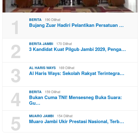
1
190 Dilihat
BERITA
Bujang Zuar Hadiri Pelantikan Persatuan …
2
170 Dilihat
BERITA JAMBI
3 Kandidat Kuat Pilgub Jambi 2029, Penga…
3
169 Dilihat
AL HARIS WAYS
Al Haris Ways: Sekolah Rakyat Terintegra…
4
159 Dilihat
BERITA
Bukan Cuma TNI! Mensesneg Buka Suara:
Gu…
5
154 Dilihat
MUARO JAMBI
Muaro Jambi Ukir Prestasi Nasional, Terb…