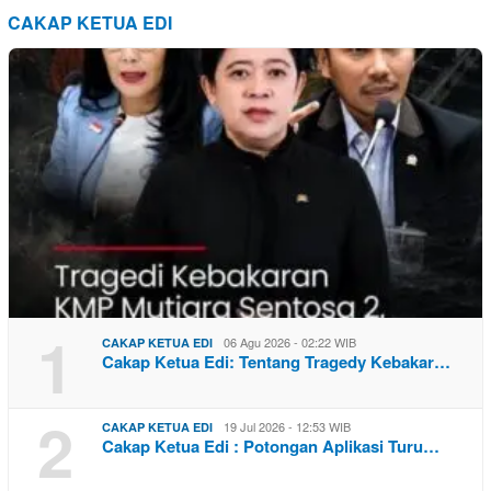
CAKAP KETUA EDI
1
06 Agu 2026 - 02:22 WIB
CAKAP KETUA EDI
Cakap Ketua Edi: Tentang Tragedy Kebakar…
2
19 Jul 2026 - 12:53 WIB
CAKAP KETUA EDI
Cakap Ketua Edi : Potongan Aplikasi Turu…