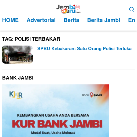
Loncat
Menu
ke
Mobile
HOME
Advertorial
Berita
Berita Jambi
Ent
konten
TAG:
POLISI TERBAKAR
SPBU Kebakaran: Satu Orang Polisi Terluka
BANK JAMBI