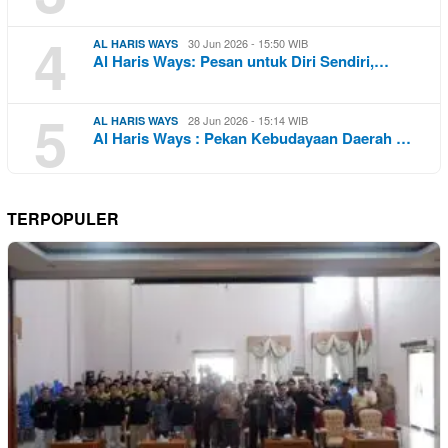
4
30 Jun 2026 - 15:50 WIB
AL HARIS WAYS
Al Haris Ways: Pesan untuk Diri Sendiri,…
5
28 Jun 2026 - 15:14 WIB
AL HARIS WAYS
Al Haris Ways : Pekan Kebudayaan Daerah …
TERPOPULER