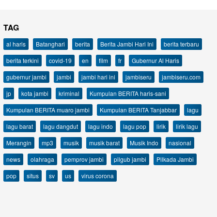
TAG
al haris
Batanghari
berita
Berita Jambi Hari Ini
berita terbaru
berita terkini
covid-19
en
film
fr
Gubernur Al Haris
gubernur jambi
jambi
jambi hari ini
jambiseru
jambiseru.com
jp
kota jambi
kriminal
Kumpulan BERITA haris-sani
Kumpulan BERITA muaro jambi
Kumpulan BERITA Tanjabbar
lagu
lagu barat
lagu dangdut
lagu indo
lagu pop
lirik
lirik lagu
Merangin
mp3
musik
musik barat
Musik Indo
nasional
news
olahraga
pemprov jambi
pilgub jambi
Pilkada Jambi
pop
situs
sv
us
virus corona