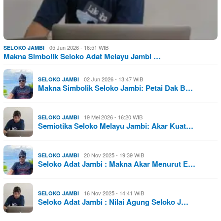
05 Jun 2026 - 16:51 WIB
SELOKO JAMBI
Makna Simbolik Seloko Adat Melayu Jambi …
02 Jun 2026 - 13:47 WIB
SELOKO JAMBI
Makna Simbolik Seloko Jambi: Petai Dak B…
19 Mei 2026 - 16:20 WIB
SELOKO JAMBI
Semiotika Seloko Melayu Jambi: Akar Kuat…
20 Nov 2025 - 19:39 WIB
SELOKO JAMBI
Seloko Adat Jambi : Makna Akar Menurut E…
16 Nov 2025 - 14:41 WIB
SELOKO JAMBI
Seloko Adat Jambi : Nilai Agung Seloko J…