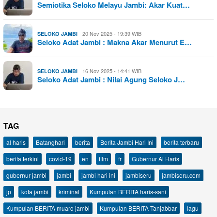
Semiotika Seloko Melayu Jambi: Akar Kuat…
20 Nov 2025 - 19:39 WIB
SELOKO JAMBI
Seloko Adat Jambi : Makna Akar Menurut E…
16 Nov 2025 - 14:41 WIB
SELOKO JAMBI
Seloko Adat Jambi : Nilai Agung Seloko J…
TAG
al haris
Batanghari
berita
Berita Jambi Hari Ini
berita terbaru
berita terkini
covid-19
en
film
fr
Gubernur Al Haris
gubernur jambi
jambi
jambi hari ini
jambiseru
jambiseru.com
jp
kota jambi
kriminal
Kumpulan BERITA haris-sani
Kumpulan BERITA muaro jambi
Kumpulan BERITA Tanjabbar
lagu