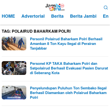
Loncat
Menu
ke
Mobile
HOME
Advertorial
Berita
Berita Jambi
Ent
konten
TAG:
POLAIRUD BAHARKAM POLRI
Personil Polairud Baharkam Polri Berhasil
Amankan 8 Ton Kayu Ilegal di Perairan
Tanjabbar
Personel KP TAKA Baharkam Polri dan
Satpolairud Berhasil Evakuasi Pasien Darurat
di Seberang Kota
Penyelundupan Puluhun Ton Sembako Ilegal
Berhasil Diamankan oleh Polairud Baharkam
Polri