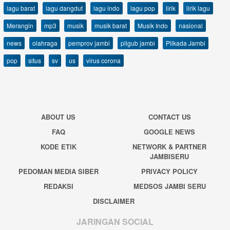
lagu barat
lagu dangdut
lagu indo
lagu pop
lirik
lirik lagu
Merangin
mp3
musik
musik barat
Musik Indo
nasional
news
olahraga
pemprov jambi
pilgub jambi
Pilkada Jambi
pop
situs
sv
us
virus corona
ABOUT US
CONTACT US
FAQ
GOOGLE NEWS
KODE ETIK
NETWORK & PARTNER
JAMBISERU
PEDOMAN MEDIA SIBER
PRIVACY POLICY
REDAKSI
MEDSOS JAMBI SERU
DISCLAIMER
JARINGAN SOCIAL