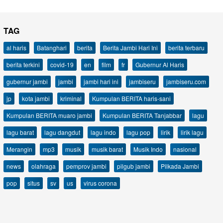
TAG
al haris
Batanghari
berita
Berita Jambi Hari Ini
berita terbaru
berita terkini
covid-19
en
film
fr
Gubernur Al Haris
gubernur jambi
jambi
jambi hari ini
jambiseru
jambiseru.com
jp
kota jambi
kriminal
Kumpulan BERITA haris-sani
Kumpulan BERITA muaro jambi
Kumpulan BERITA Tanjabbar
lagu
lagu barat
lagu dangdut
lagu indo
lagu pop
lirik
lirik lagu
Merangin
mp3
musik
musik barat
Musik Indo
nasional
news
olahraga
pemprov jambi
pilgub jambi
Pilkada Jambi
pop
situs
sv
us
virus corona