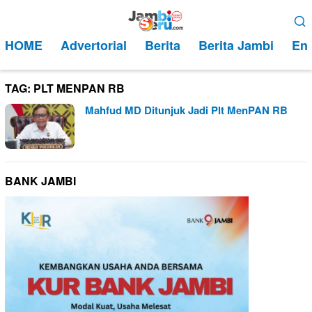
Loncat
Menu
ke
Mobile
HOME
Advertorial
Berita
Berita Jambi
Ent
konten
TAG:
PLT MENPAN RB
Mahfud MD Ditunjuk Jadi Plt MenPAN RB
BANK JAMBI