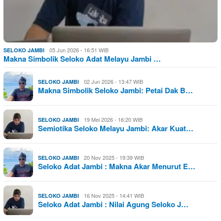
05 Jun 2026 - 16:51 WIB
SELOKO JAMBI
Makna Simbolik Seloko Adat Melayu Jambi …
02 Jun 2026 - 13:47 WIB
SELOKO JAMBI
Makna Simbolik Seloko Jambi: Petai Dak B…
19 Mei 2026 - 16:20 WIB
SELOKO JAMBI
Semiotika Seloko Melayu Jambi: Akar Kuat…
20 Nov 2025 - 19:39 WIB
SELOKO JAMBI
Seloko Adat Jambi : Makna Akar Menurut E…
16 Nov 2025 - 14:41 WIB
SELOKO JAMBI
Seloko Adat Jambi : Nilai Agung Seloko J…