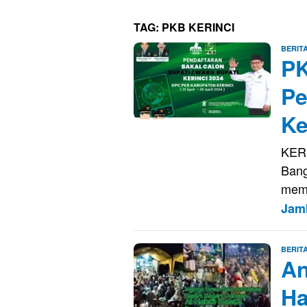
TAG:
PKB KERINCI
BERIT
PK
Pe
Ke
KERI
Bang
mem
Jam
BERIT
An
Ha