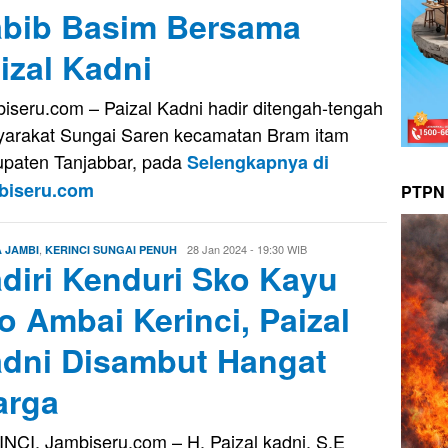
bib Basim Bersama
izal Kadni
iseru.com – Paizal Kadni hadir ditengah-tengah
arakat Sungai Saren kecamatan Bram itam
paten Tanjabbar, pada
Selengkapnya di
biseru.com
PTPN 
,
Oga
28 Jan 2024 - 19:30 WIB
A JAMBI
KERINCI SUNGAI PENUH
diri Kenduri Sko Kayu
Oktavora
o Ambai Kerinci, Paizal
dni Disambut Hangat
arga
NCI, Jambiseru.com – H. Paizal kadni, S.E