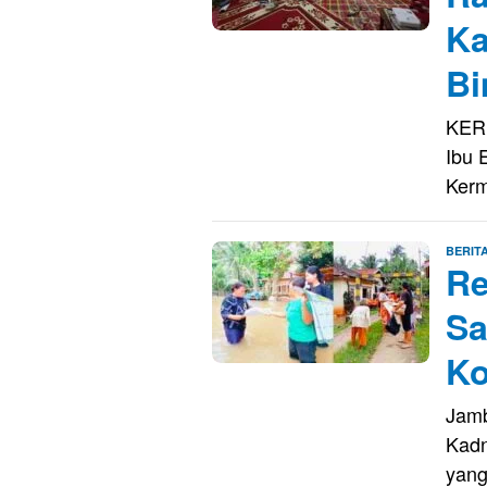
Ka
Bi
KERI
Ibu 
Kerm
BERIT
Re
Sa
Ko
Jamb
Kadn
yang