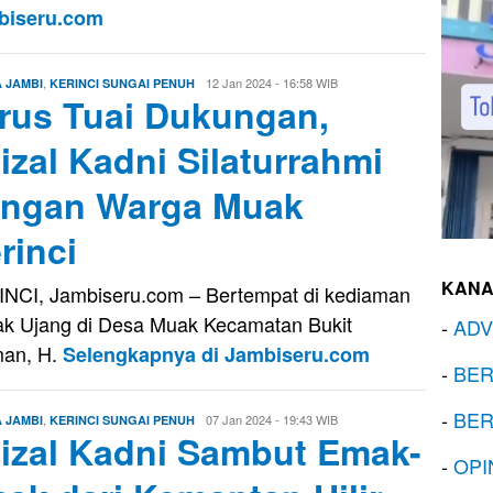
biseru.com
,
Oga
12 Jan 2024 - 16:58 WIB
A JAMBI
KERINCI SUNGAI PENUH
rus Tuai Dukungan,
Oktavora
izal Kadni Silaturrahmi
ngan Warga Muak
rinci
KANA
NCI, Jambiseru.com – Bertempat di kediaman
k Ujang di Desa Muak Kecamatan Bukit
-
ADV
an, H.
Selengkapnya di Jambiseru.com
-
BER
-
BER
,
Oga
07 Jan 2024 - 19:43 WIB
A JAMBI
KERINCI SUNGAI PENUH
izal Kadni Sambut Emak-
Oktavora
-
OPI