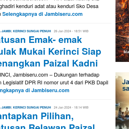
hadiri kenduri adat atau kenduri Sko Desa
u
Selengkapnya di Jambiseru.com
,
Oga
26 Jan 2024 - 18:51 WIB
A JAMBI
KERINCI SUNGAI PENUH
tusan Emak- emak
Oktavora
ulak Mukai Kerinci Siap
nangkan Paizal Kadni
NCI, Jambiseru.com – Dukungan terhadap
n Legislatif DPR RI nomor urut 4 dari PKB Dapil
engkapnya di Jambiseru.com
,
Oga
24 Jan 2024 - 18:14 WIB
A JAMBI
KERINCI SUNGAI PENUH
ntapkan Pilihan,
Oktavora
tusan Relawan Paizal