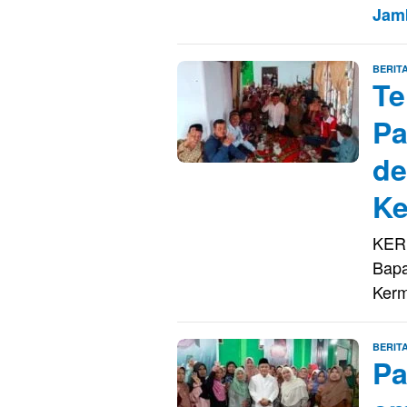
Jam
BERIT
Te
Pa
de
Ke
KERI
Bapa
Kerm
BERIT
Pa