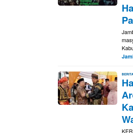
Ha
Pa
Jamb
masy
Kabu
Jam
BERIT
Ha
Ar
Ka
W
KERI