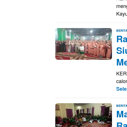
meng
Kay
BERIT
Ra
Si
Me
KERI
calo
Sel
BERIT
Ma
Ra