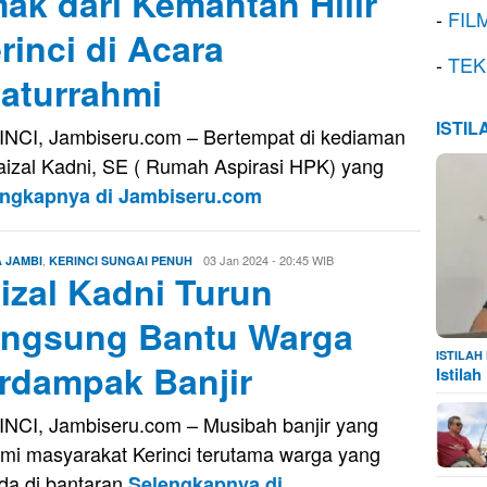
ak dari Kemantan Hilir
-
FIL
rinci di Acara
-
TEK
laturrahmi
ISTI
NCI, Jambiseru.com – Bertempat di kediaman
aizal Kadni, SE ( Rumah Aspirasi HPK) yang
engkapnya di Jambiseru.com
,
Oga
03 Jan 2024 - 20:45 WIB
A JAMBI
KERINCI SUNGAI PENUH
izal Kadni Turun
Oktavora
ngsung Bantu Warga
ISTILA
rdampak Banjir
Istila
NCI, Jambiseru.com – Musibah banjir yang
ami masyarakat Kerinci terutama warga yang
da di bantaran
Selengkapnya di