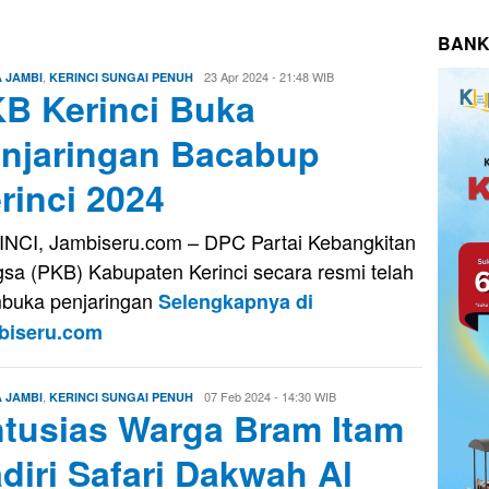
BANK
,
Oga
23 Apr 2024 - 21:48 WIB
A JAMBI
KERINCI SUNGAI PENUH
B Kerinci Buka
Oktavora
njaringan Bacabup
rinci 2024
NCI, Jambiseru.com – DPC Partai Kebangkitan
sa (PKB) Kabupaten Kerinci secara resmi telah
buka penjaringan
Selengkapnya di
biseru.com
,
Oga
07 Feb 2024 - 14:30 WIB
A JAMBI
KERINCI SUNGAI PENUH
tusias Warga Bram Itam
Oktavora
diri Safari Dakwah Al