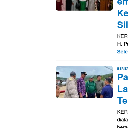
em
Ke
Si
KERI
H. P
Sel
BERIT
Pa
La
Te
KERI
dial
bera