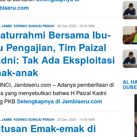
biseru.com
,
Oga
28 Des 2023 - 18:34 WIB
A JAMBI
KERINCI SUNGAI PENUH
laturrahmi Bersama Ibu-
Oktavora
u Pengajian, Tim Paizal
dni: Tak Ada Eksploitasi
ak-anak
AL H
NCI, Jambiseru.com – Adanya pemberitaan di
GUBE
a yang menyebutkan bahwa H Paizal Kadni
eg PKB
Selengkapnya di Jambiseru.com
,
Oga
23 Des 2023 - 14:40 WIB
A JAMBI
KERINCI SUNGAI PENUH
tusan Emak-emak di
Oktavora