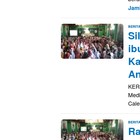
Jam
BERIT
Si
ib
Ka
An
KERI
Medi
Cal
BERIT
Ra