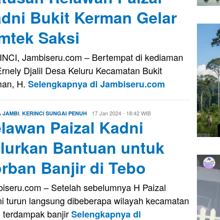
dni Bukit Kerman Gelar
mtek Saksi
NCI, Jambiseru.com – Bertempat di kediaman
Ernely Djalil Desa Keluru Kecamatan Bukit
an, H.
Selengkapnya di Jambiseru.com
,
Oga
17 Jan 2024 - 18:42 WIB
A JAMBI
KERINCI SUNGAI PENUH
lawan Paizal Kadni
Oktavora
lurkan Bantuan untuk
rban Banjir di Tebo
iseru.com – Setelah sebelumnya H Paizal
i turun langsung dibeberapa wilayah kecamatan
 terdampak banjir
Selengkapnya di