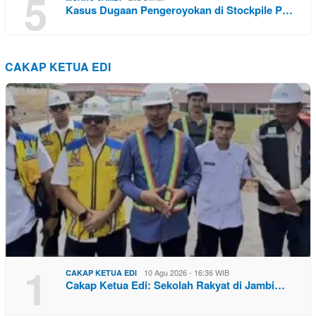
5
Kasus Dugaan Pengeroyokan di Stockpile P…
CAKAP KETUA EDI
1
10 Agu 2026 - 16:36 WIB
CAKAP KETUA EDI
Cakap Ketua Edi: Sekolah Rakyat di Jambi…