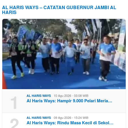
AL HARIS WAYS – CATATAN GUBERNUR JAMBI AL
HARIS
1
10 Agu 2026 - 03:08 WIB
AL HARIS WAYS
Al Haris Ways: Hampir 9.000 Pelari Meria…
2
09 Agu 2026 - 15:24 WIB
AL HARIS WAYS
Al Haris Ways: Rindu Masa Kecil di Sekol…