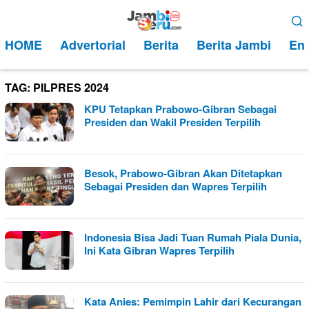
Loncat
Menu
ke
Mobile
HOME
Advertorial
Berita
Berita Jambi
Ent
konten
TAG:
PILPRES 2024
KPU Tetapkan Prabowo-Gibran Sebagai
Presiden dan Wakil Presiden Terpilih
Besok, Prabowo-Gibran Akan Ditetapkan
Sebagai Presiden dan Wapres Terpilih
Indonesia Bisa Jadi Tuan Rumah Piala Dunia,
Ini Kata Gibran Wapres Terpilih
Kata Anies: Pemimpin Lahir dari Kecurangan