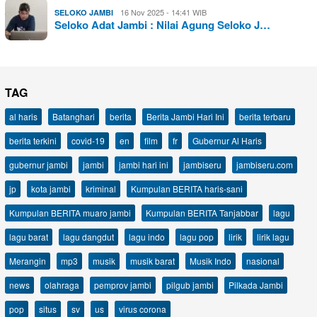
16 Nov 2025 - 14:41 WIB
SELOKO JAMBI
Seloko Adat Jambi : Nilai Agung Seloko J…
TAG
al haris
Batanghari
berita
Berita Jambi Hari Ini
berita terbaru
berita terkini
covid-19
en
film
fr
Gubernur Al Haris
gubernur jambi
jambi
jambi hari ini
jambiseru
jambiseru.com
jp
kota jambi
kriminal
Kumpulan BERITA haris-sani
Kumpulan BERITA muaro jambi
Kumpulan BERITA Tanjabbar
lagu
lagu barat
lagu dangdut
lagu indo
lagu pop
lirik
lirik lagu
Merangin
mp3
musik
musik barat
Musik Indo
nasional
news
olahraga
pemprov jambi
pilgub jambi
Pilkada Jambi
pop
situs
sv
us
virus corona