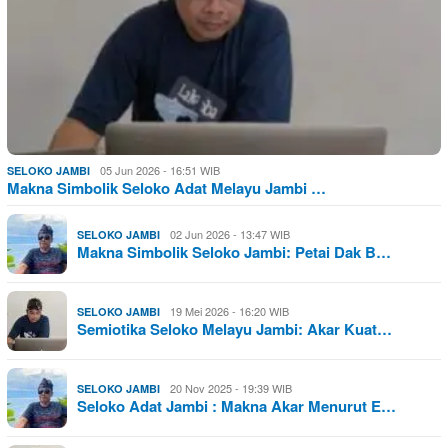
05 Jun 2026 - 16:51 WIB
SELOKO JAMBI
Makna Simbolik Seloko Adat Melayu Jambi …
02 Jun 2026 - 13:47 WIB
SELOKO JAMBI
Makna Simbolik Seloko Jambi: Petai Dak B…
19 Mei 2026 - 16:20 WIB
SELOKO JAMBI
Semiotika Seloko Melayu Jambi: Akar Kuat…
20 Nov 2025 - 19:39 WIB
SELOKO JAMBI
Seloko Adat Jambi : Makna Akar Menurut E…