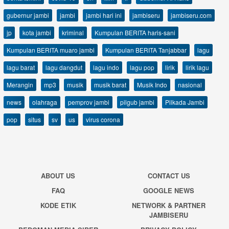
gubernur jambi
jambi
jambi hari ini
jambiseru
jambiseru.com
jp
kota jambi
kriminal
Kumpulan BERITA haris-sani
Kumpulan BERITA muaro jambi
Kumpulan BERITA Tanjabbar
lagu
lagu barat
lagu dangdut
lagu indo
lagu pop
lirik
lirik lagu
Merangin
mp3
musik
musik barat
Musik Indo
nasional
news
olahraga
pemprov jambi
pilgub jambi
Pilkada Jambi
pop
situs
sv
us
virus corona
ABOUT US
CONTACT US
FAQ
GOOGLE NEWS
KODE ETIK
NETWORK & PARTNER
JAMBISERU