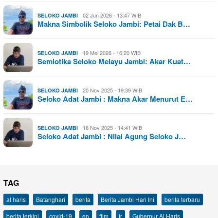
02 Jun 2026 - 13:47 WIB
SELOKO JAMBI
Makna Simbolik Seloko Jambi: Petai Dak B…
19 Mei 2026 - 16:20 WIB
SELOKO JAMBI
Semiotika Seloko Melayu Jambi: Akar Kuat…
20 Nov 2025 - 19:39 WIB
SELOKO JAMBI
Seloko Adat Jambi : Makna Akar Menurut E…
16 Nov 2025 - 14:41 WIB
SELOKO JAMBI
Seloko Adat Jambi : Nilai Agung Seloko J…
TAG
al haris
Batanghari
berita
Berita Jambi Hari Ini
berita terbaru
berita terkini
covid-19
en
film
fr
Gubernur Al Haris