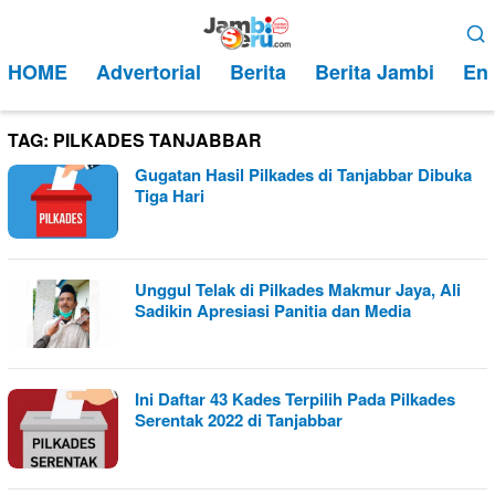
Loncat
Menu
ke
Mobile
HOME
Advertorial
Berita
Berita Jambi
Ent
konten
TAG:
PILKADES TANJABBAR
Gugatan Hasil Pilkades di Tanjabbar Dibuka
Tiga Hari
Unggul Telak di Pilkades Makmur Jaya, Ali
Sadikin Apresiasi Panitia dan Media
Ini Daftar 43 Kades Terpilih Pada Pilkades
Serentak 2022 di Tanjabbar