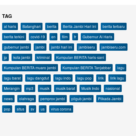
TAG
al haris
Batanghari
berita
Berita Jambi Hari Ini
berita terbaru
berita terkini
covid-19
en
film
fr
Gubernur Al Haris
gubernur jambi
jambi
jambi hari ini
jambiseru
jambiseru.com
jp
kota jambi
kriminal
Kumpulan BERITA haris-sani
Kumpulan BERITA muaro jambi
Kumpulan BERITA Tanjabbar
lagu
lagu barat
lagu dangdut
lagu indo
lagu pop
lirik
lirik lagu
Merangin
mp3
musik
musik barat
Musik Indo
nasional
news
olahraga
pemprov jambi
pilgub jambi
Pilkada Jambi
pop
situs
sv
us
virus corona