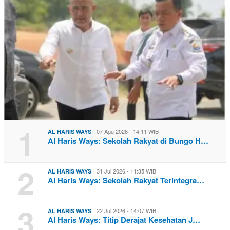
1
07 Agu 2026 - 14:11 WIB
AL HARIS WAYS
Al Haris Ways: Sekolah Rakyat di Bungo H…
2
31 Jul 2026 - 11:35 WIB
AL HARIS WAYS
Al Haris Ways: Sekolah Rakyat Terintegra…
3
22 Jul 2026 - 14:07 WIB
AL HARIS WAYS
Al Haris Ways: Titip Derajat Kesehatan J…