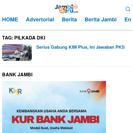
Loncat
Menu
ke
Mobile
HOME
Advertorial
Berita
Berita Jambi
Ent
konten
TAG:
PILKADA DKI
Serius Gabung KIM Plus, Ini Jawaban PKS
BANK JAMBI