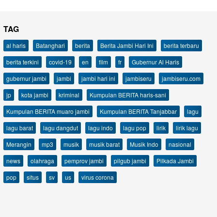
TAG
al haris
Batanghari
berita
Berita Jambi Hari Ini
berita terbaru
berita terkini
covid-19
en
film
fr
Gubernur Al Haris
gubernur jambi
jambi
jambi hari ini
jambiseru
jambiseru.com
jp
kota jambi
kriminal
Kumpulan BERITA haris-sani
Kumpulan BERITA muaro jambi
Kumpulan BERITA Tanjabbar
lagu
lagu barat
lagu dangdut
lagu indo
lagu pop
lirik
lirik lagu
Merangin
mp3
musik
musik barat
Musik Indo
nasional
news
olahraga
pemprov jambi
pilgub jambi
Pilkada Jambi
pop
situs
sv
us
virus corona