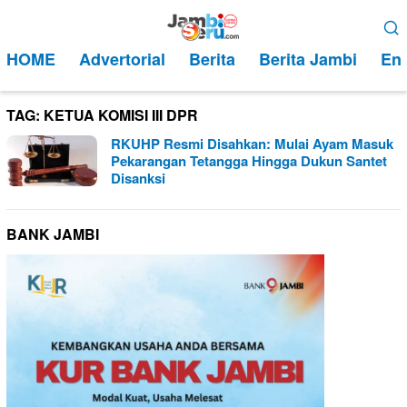
Loncat
Menu
ke
Mobile
HOME
Advertorial
Berita
Berita Jambi
Ent
konten
TAG:
KETUA KOMISI III DPR
RKUHP Resmi Disahkan: Mulai Ayam Masuk
Pekarangan Tetangga Hingga Dukun Santet
Disanksi
BANK JAMBI