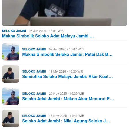
05 Jun 2026 - 16:51 WIB
SELOKO JAMBI
Makna Simbolik Seloko Adat Melayu Jambi …
02 Jun 2026 - 13:47 WIB
SELOKO JAMBI
Makna Simbolik Seloko Jambi: Petai Dak B…
19 Mei 2026 - 16:20 WIB
SELOKO JAMBI
Semiotika Seloko Melayu Jambi: Akar Kuat…
20 Nov 2025 - 19:39 WIB
SELOKO JAMBI
Seloko Adat Jambi : Makna Akar Menurut E…
16 Nov 2025 - 14:41 WIB
SELOKO JAMBI
Seloko Adat Jambi : Nilai Agung Seloko J…