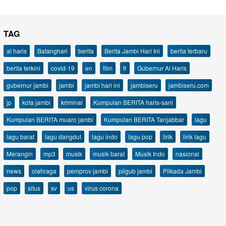
TAG
al haris
Batanghari
berita
Berita Jambi Hari Ini
berita terbaru
berita terkini
covid-19
en
film
fr
Gubernur Al Haris
gubernur jambi
jambi
jambi hari ini
jambiseru
jambiseru.com
jp
kota jambi
kriminal
Kumpulan BERITA haris-sani
Kumpulan BERITA muaro jambi
Kumpulan BERITA Tanjabbar
lagu
lagu barat
lagu dangdut
lagu indo
lagu pop
lirik
lirik lagu
Merangin
mp3
musik
musik barat
Musik Indo
nasional
news
olahraga
pemprov jambi
pilgub jambi
Pilkada Jambi
pop
situs
sv
us
virus corona