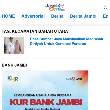
Loncat
Menu
ke
Mobile
HOME
Advertorial
Berita
Berita Jambi
Ent
konten
TAG:
KECAMATAN BAHAR UTARA
Desa Sumber Jaya Maksimalkan Madrasah
Diniyah Untuk Generasi Penerus
BANK JAMBI