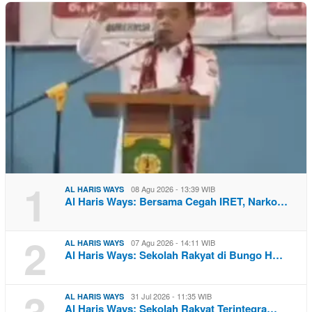
1
08 Agu 2026 - 13:39 WIB
AL HARIS WAYS
Al Haris Ways: Bersama Cegah IRET, Narko…
2
07 Agu 2026 - 14:11 WIB
AL HARIS WAYS
Al Haris Ways: Sekolah Rakyat di Bungo H…
3
31 Jul 2026 - 11:35 WIB
AL HARIS WAYS
Al Haris Ways: Sekolah Rakyat Terintegra…