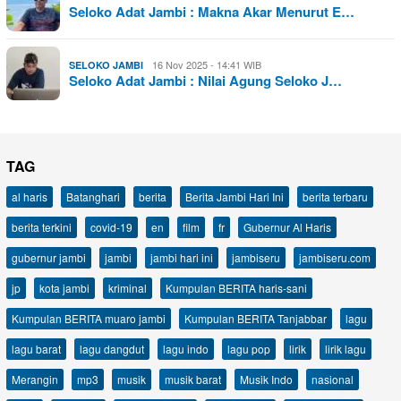
Seloko Adat Jambi : Makna Akar Menurut E…
16 Nov 2025 - 14:41 WIB
SELOKO JAMBI
Seloko Adat Jambi : Nilai Agung Seloko J…
TAG
al haris
Batanghari
berita
Berita Jambi Hari Ini
berita terbaru
berita terkini
covid-19
en
film
fr
Gubernur Al Haris
gubernur jambi
jambi
jambi hari ini
jambiseru
jambiseru.com
jp
kota jambi
kriminal
Kumpulan BERITA haris-sani
Kumpulan BERITA muaro jambi
Kumpulan BERITA Tanjabbar
lagu
lagu barat
lagu dangdut
lagu indo
lagu pop
lirik
lirik lagu
Merangin
mp3
musik
musik barat
Musik Indo
nasional