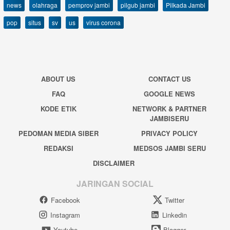
news
olahraga
pemprov jambi
pilgub jambi
Pilkada Jambi
pop
situs
sv
us
virus corona
ABOUT US
CONTACT US
FAQ
GOOGLE NEWS
KODE ETIK
NETWORK & PARTNER
JAMBISERU
PEDOMAN MEDIA SIBER
PRIVACY POLICY
REDAKSI
MEDSOS JAMBI SERU
DISCLAIMER
JARINGAN SOCIAL
Facebook
Twitter
Instagram
Linkedin
Youtube
Blogger