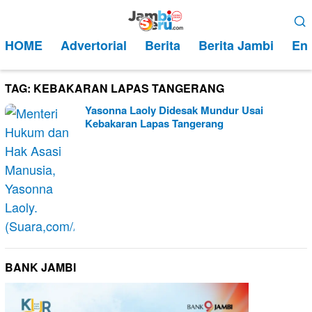
Loncat
Menu
ke
Mobile
HOME
Advertorial
Berita
Berita Jambi
Ent
konten
TAG:
KEBAKARAN LAPAS TANGERANG
Yasonna Laoly Didesak Mundur Usai
Kebakaran Lapas Tangerang
BANK JAMBI