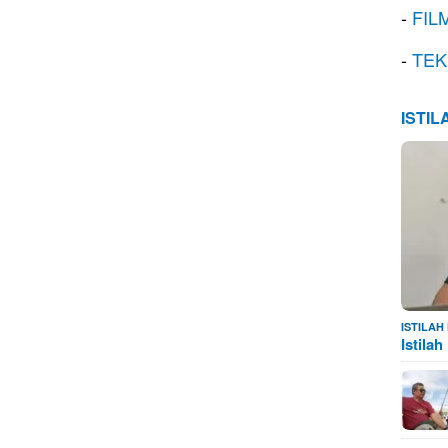
-
FIL
-
TEK
ISTI
ISTILA
Istila