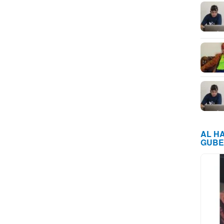
AL H
GUBE