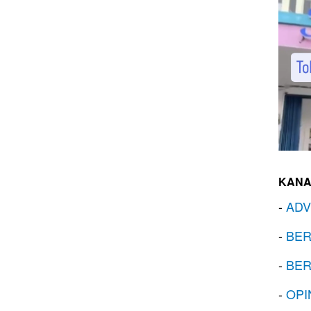
KANA
-
ADV
-
BER
-
BER
-
OPI