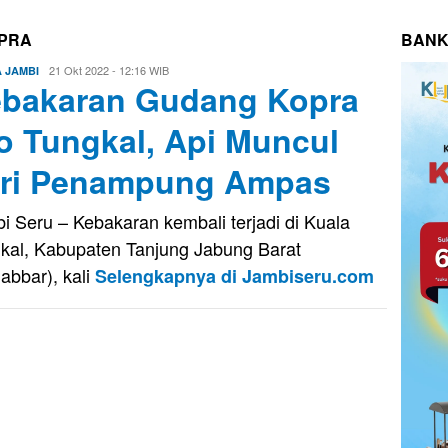
PRA
BANK
Eri
21 Okt 2022 - 12:16 WIB
A JAMBI
bakaran Gudang Kopra
Saputra
o Tungkal, Api Muncul
ri Penampung Ampas
i Seru – Kebakaran kembali terjadi di Kuala
kal, Kabupaten Tanjung Jabung Barat
jabbar), kali
Selengkapnya di Jambiseru.com