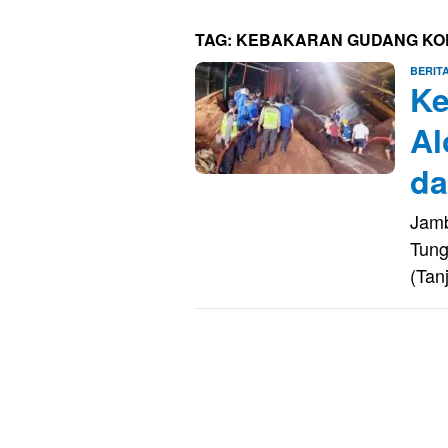
TAG:
KEBAKARAN GUDANG KO
BERIT
Ke
Al
da
Jamb
Tung
(Tan