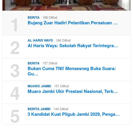
1
188 Dilihat
BERITA
Bujang Zuar Hadiri Pelantikan Persatuan …
2
166 Dilihat
AL HARIS WAYS
Al Haris Ways: Sekolah Rakyat Terintegra…
3
157 Dilihat
BERITA
Bukan Cuma TNI! Mensesneg Buka Suara:
Gu…
4
151 Dilihat
MUARO JAMBI
Muaro Jambi Ukir Prestasi Nasional, Terb…
5
144 Dilihat
BERITA JAMBI
3 Kandidat Kuat Pilgub Jambi 2029, Penga…