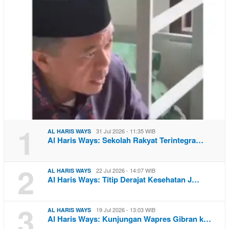
1
31 Jul 2026 - 11:35 WIB
AL HARIS WAYS
Al Haris Ways: Sekolah Rakyat Terintegra…
2
22 Jul 2026 - 14:07 WIB
AL HARIS WAYS
Al Haris Ways: Titip Derajat Kesehatan J…
3
19 Jul 2026 - 13:03 WIB
AL HARIS WAYS
Al Haris Ways: Kunjungan Wapres Gibran k…