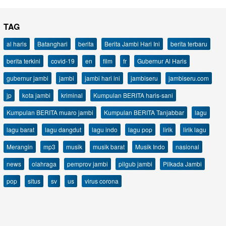
TAG
al haris
Batanghari
berita
Berita Jambi Hari Ini
berita terbaru
berita terkini
covid-19
en
film
fr
Gubernur Al Haris
gubernur jambi
jambi
jambi hari ini
jambiseru
jambiseru.com
jp
kota jambi
kriminal
Kumpulan BERITA haris-sani
Kumpulan BERITA muaro jambi
Kumpulan BERITA Tanjabbar
lagu
lagu barat
lagu dangdut
lagu indo
lagu pop
lirik
lirik lagu
Merangin
mp3
musik
musik barat
Musik Indo
nasional
news
olahraga
pemprov jambi
pilgub jambi
Pilkada Jambi
pop
situs
sv
us
virus corona