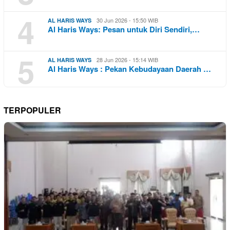
4
30 Jun 2026 - 15:50 WIB
AL HARIS WAYS
Al Haris Ways: Pesan untuk Diri Sendiri,…
5
28 Jun 2026 - 15:14 WIB
AL HARIS WAYS
Al Haris Ways : Pekan Kebudayaan Daerah …
TERPOPULER