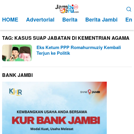
Loncat
Menu
ke
Mobile
HOME
Advertorial
Berita
Berita Jambi
Ent
konten
TAG:
KASUS SUAP JABATAN DI KEMENTRIAN AGAMA
Eks Ketum PPP Romahurmuziy Kembali
Terjun ke Politik
BANK JAMBI