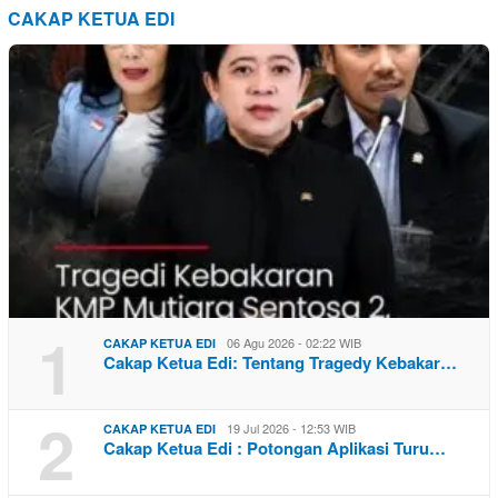
CAKAP KETUA EDI
1
06 Agu 2026 - 02:22 WIB
CAKAP KETUA EDI
Cakap Ketua Edi: Tentang Tragedy Kebakar…
2
19 Jul 2026 - 12:53 WIB
CAKAP KETUA EDI
Cakap Ketua Edi : Potongan Aplikasi Turu…