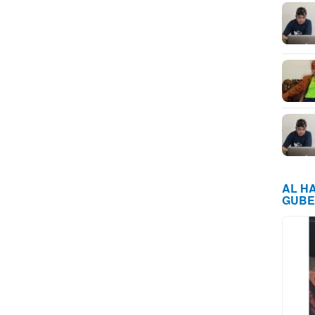
AL H
GUBE