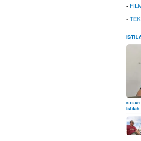
-
FIL
-
TEK
ISTI
ISTILA
Istila