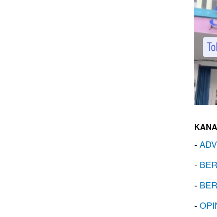
KANA
-
ADV
-
BER
-
BER
-
OPI