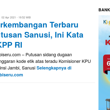
BANK
Eri
02 Apr 2021 - 19:52 WIB
rkembangan Terbaru
Saputra
tusan Sanusi, Ini Kata
PP RI
iseru.com – Putusan sidang dugaan
nggaran kode etik atas teradu Komisioner KPU
insi Jambi, Sanusi
Selengkapnya di
biseru.com