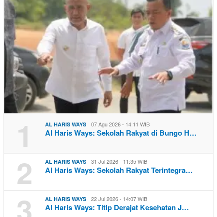
1
07 Agu 2026 - 14:11 WIB
AL HARIS WAYS
Al Haris Ways: Sekolah Rakyat di Bungo H…
2
31 Jul 2026 - 11:35 WIB
AL HARIS WAYS
Al Haris Ways: Sekolah Rakyat Terintegra…
3
22 Jul 2026 - 14:07 WIB
AL HARIS WAYS
Al Haris Ways: Titip Derajat Kesehatan J…