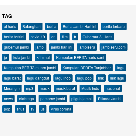
TAG
al haris
Batanghari
berita
Berita Jambi Hari Ini
berita terbaru
berita terkini
covid-19
en
film
fr
Gubernur Al Haris
gubernur jambi
jambi
jambi hari ini
jambiseru
jambiseru.com
jp
kota jambi
kriminal
Kumpulan BERITA haris-sani
Kumpulan BERITA muaro jambi
Kumpulan BERITA Tanjabbar
lagu
lagu barat
lagu dangdut
lagu indo
lagu pop
lirik
lirik lagu
Merangin
mp3
musik
musik barat
Musik Indo
nasional
news
olahraga
pemprov jambi
pilgub jambi
Pilkada Jambi
pop
situs
sv
us
virus corona