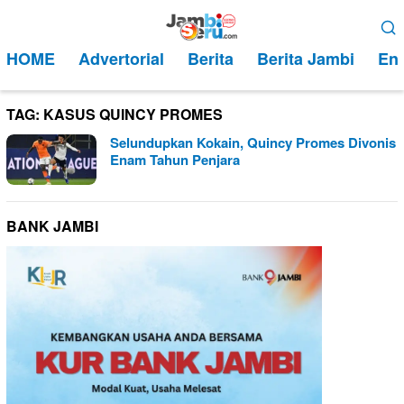
Loncat
Menu
ke
Mobile
HOME
Advertorial
Berita
Berita Jambi
Ent
konten
TAG:
KASUS QUINCY PROMES
Selundupkan Kokain, Quincy Promes Divonis
Enam Tahun Penjara
BANK JAMBI