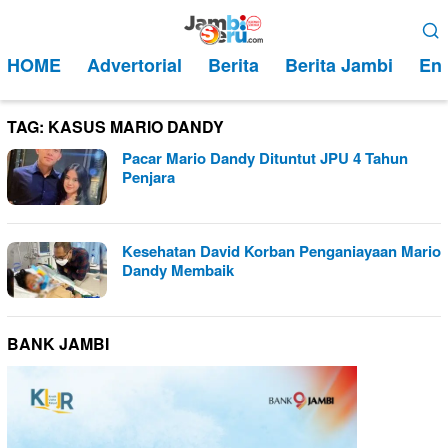
Loncat
Menu
ke
Mobile
HOME
Advertorial
Berita
Berita Jambi
Ent
konten
TAG:
KASUS MARIO DANDY
Pacar Mario Dandy Dituntut JPU 4 Tahun
Penjara
Kesehatan David Korban Penganiayaan Mario
Dandy Membaik
BANK JAMBI