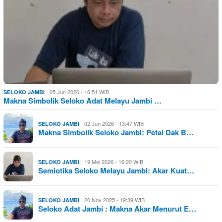
05 Jun 2026 - 16:51 WIB
SELOKO JAMBI
Makna Simbolik Seloko Adat Melayu Jambi …
02 Jun 2026 - 13:47 WIB
SELOKO JAMBI
Makna Simbolik Seloko Jambi: Petai Dak B…
19 Mei 2026 - 16:20 WIB
SELOKO JAMBI
Semiotika Seloko Melayu Jambi: Akar Kuat…
20 Nov 2025 - 19:39 WIB
SELOKO JAMBI
Seloko Adat Jambi : Makna Akar Menurut E…