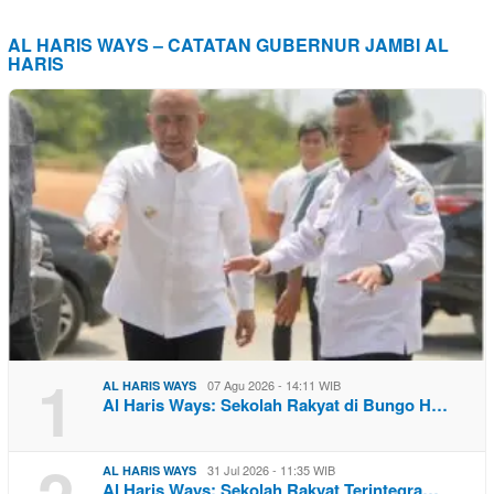
AL HARIS WAYS – CATATAN GUBERNUR JAMBI AL
HARIS
1
07 Agu 2026 - 14:11 WIB
AL HARIS WAYS
Al Haris Ways: Sekolah Rakyat di Bungo H…
31 Jul 2026 - 11:35 WIB
AL HARIS WAYS
Al Haris Ways: Sekolah Rakyat Terintegra…