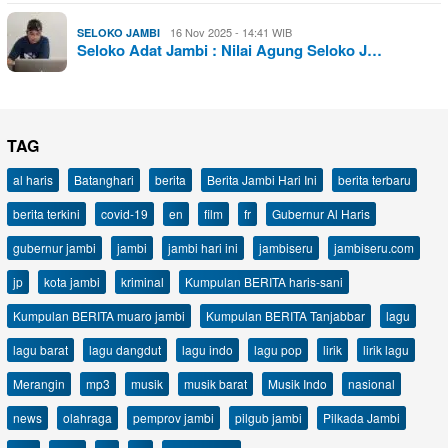
16 Nov 2025 - 14:41 WIB
SELOKO JAMBI
Seloko Adat Jambi : Nilai Agung Seloko J…
TAG
al haris
Batanghari
berita
Berita Jambi Hari Ini
berita terbaru
berita terkini
covid-19
en
film
fr
Gubernur Al Haris
gubernur jambi
jambi
jambi hari ini
jambiseru
jambiseru.com
jp
kota jambi
kriminal
Kumpulan BERITA haris-sani
Kumpulan BERITA muaro jambi
Kumpulan BERITA Tanjabbar
lagu
lagu barat
lagu dangdut
lagu indo
lagu pop
lirik
lirik lagu
Merangin
mp3
musik
musik barat
Musik Indo
nasional
news
olahraga
pemprov jambi
pilgub jambi
Pilkada Jambi