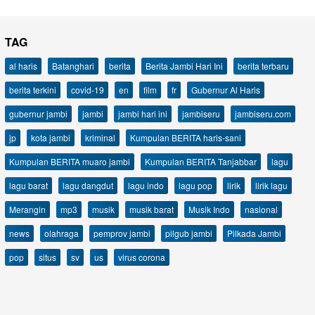
TAG
al haris
Batanghari
berita
Berita Jambi Hari Ini
berita terbaru
berita terkini
covid-19
en
film
fr
Gubernur Al Haris
gubernur jambi
jambi
jambi hari ini
jambiseru
jambiseru.com
jp
kota jambi
kriminal
Kumpulan BERITA haris-sani
Kumpulan BERITA muaro jambi
Kumpulan BERITA Tanjabbar
lagu
lagu barat
lagu dangdut
lagu indo
lagu pop
lirik
lirik lagu
Merangin
mp3
musik
musik barat
Musik Indo
nasional
news
olahraga
pemprov jambi
pilgub jambi
Pilkada Jambi
pop
situs
sv
us
virus corona