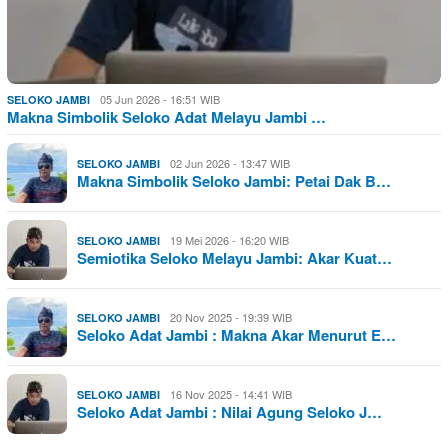
05 Jun 2026 - 16:51 WIB
SELOKO JAMBI
Makna Simbolik Seloko Adat Melayu Jambi …
02 Jun 2026 - 13:47 WIB
SELOKO JAMBI
Makna Simbolik Seloko Jambi: Petai Dak B…
19 Mei 2026 - 16:20 WIB
SELOKO JAMBI
Semiotika Seloko Melayu Jambi: Akar Kuat…
20 Nov 2025 - 19:39 WIB
SELOKO JAMBI
Seloko Adat Jambi : Makna Akar Menurut E…
16 Nov 2025 - 14:41 WIB
SELOKO JAMBI
Seloko Adat Jambi : Nilai Agung Seloko J…