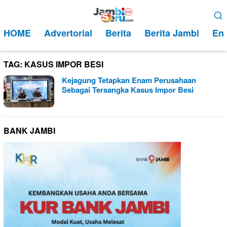
Loncat
Menu
ke
Mobile
HOME
Advertorial
Berita
Berita Jambi
Ent
konten
TAG:
KASUS IMPOR BESI
Kejagung Tetapkan Enam Perusahaan
Sebagai Tersangka Kasus Impor Besi
BANK JAMBI