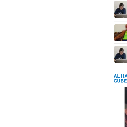
AL H
GUBE