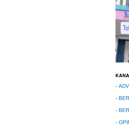
KANA
-
ADV
-
BER
-
BER
-
OPI