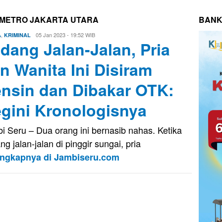
 METRO JAKARTA UTARA
BANK
,
Firman
05 Jan 2023 - 19:52 WIB
A
KRIMINAL
dang Jalan-Jalan, Pria
Saputra
n Wanita Ini Disiram
nsin dan Dibakar OTK:
gini Kronologisnya
i Seru – Dua orang ini bernasib nahas. Ketika
ng jalan-jalan di pinggir sungai, pria
engkapnya di Jambiseru.com