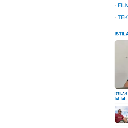
-
FIL
-
TEK
ISTI
ISTILA
Istila