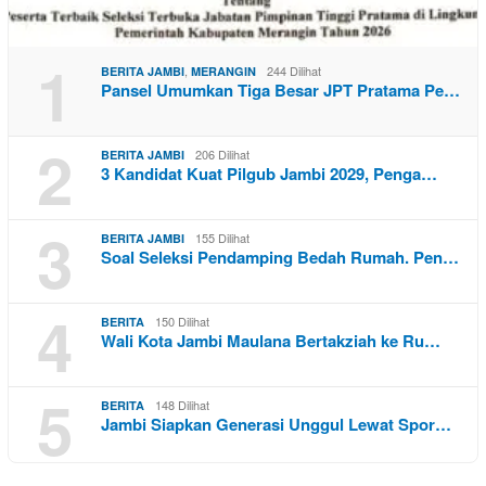
1
,
244 Dilihat
BERITA JAMBI
MERANGIN
Pansel Umumkan Tiga Besar JPT Pratama Pe…
2
206 Dilihat
BERITA JAMBI
3 Kandidat Kuat Pilgub Jambi 2029, Penga…
3
155 Dilihat
BERITA JAMBI
Soal Seleksi Pendamping Bedah Rumah. Pen…
4
150 Dilihat
BERITA
Wali Kota Jambi Maulana Bertakziah ke Ru…
5
148 Dilihat
BERITA
Jambi Siapkan Generasi Unggul Lewat Spor…