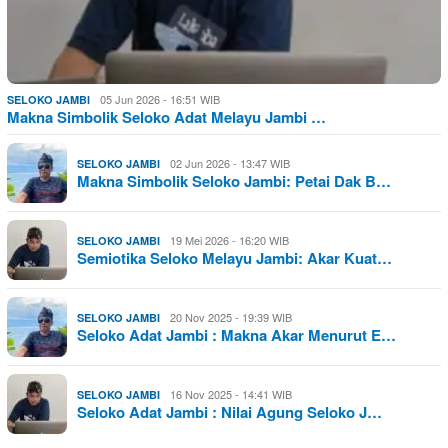
05 Jun 2026 - 16:51 WIB
SELOKO JAMBI
Makna Simbolik Seloko Adat Melayu Jambi …
02 Jun 2026 - 13:47 WIB
SELOKO JAMBI
Makna Simbolik Seloko Jambi: Petai Dak B…
19 Mei 2026 - 16:20 WIB
SELOKO JAMBI
Semiotika Seloko Melayu Jambi: Akar Kuat…
20 Nov 2025 - 19:39 WIB
SELOKO JAMBI
Seloko Adat Jambi : Makna Akar Menurut E…
16 Nov 2025 - 14:41 WIB
SELOKO JAMBI
Seloko Adat Jambi : Nilai Agung Seloko J…