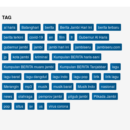
TAG
al haris
Batanghari
berita
Berita Jambi Hari Ini
berita terbaru
berita terkini
covid-19
en
film
fr
Gubernur Al Haris
gubernur jambi
jambi
jambi hari ini
jambiseru
jambiseru.com
jp
kota jambi
kriminal
Kumpulan BERITA haris-sani
Kumpulan BERITA muaro jambi
Kumpulan BERITA Tanjabbar
lagu
lagu barat
lagu dangdut
lagu indo
lagu pop
lirik
lirik lagu
Merangin
mp3
musik
musik barat
Musik Indo
nasional
news
olahraga
pemprov jambi
pilgub jambi
Pilkada Jambi
pop
situs
sv
us
virus corona