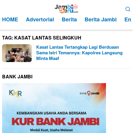
Loncat
Menu
ke
Mobile
HOME
Advertorial
Berita
Berita Jambi
Ent
konten
TAG:
KASAT LANTAS SELINGKUH
Kasat Lantas Tertangkap Lagi Berduaan
Sama Istri Temannya: Kapolres Langsung
Minta Maaf
BANK JAMBI