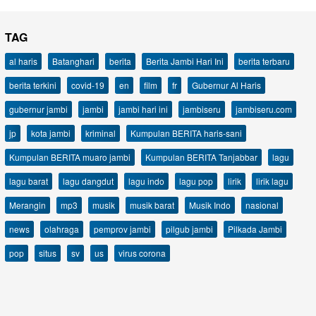
TAG
al haris
Batanghari
berita
Berita Jambi Hari Ini
berita terbaru
berita terkini
covid-19
en
film
fr
Gubernur Al Haris
gubernur jambi
jambi
jambi hari ini
jambiseru
jambiseru.com
jp
kota jambi
kriminal
Kumpulan BERITA haris-sani
Kumpulan BERITA muaro jambi
Kumpulan BERITA Tanjabbar
lagu
lagu barat
lagu dangdut
lagu indo
lagu pop
lirik
lirik lagu
Merangin
mp3
musik
musik barat
Musik Indo
nasional
news
olahraga
pemprov jambi
pilgub jambi
Pilkada Jambi
pop
situs
sv
us
virus corona