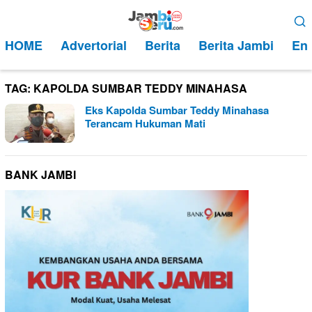
Loncat
Menu
ke
Mobile
HOME
Advertorial
Berita
Berita Jambi
Ent
konten
TAG:
KAPOLDA SUMBAR TEDDY MINAHASA
Eks Kapolda Sumbar Teddy Minahasa
Terancam Hukuman Mati
BANK JAMBI