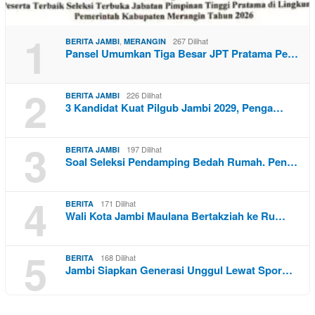
1
,
267 Dilihat
BERITA JAMBI
MERANGIN
Pansel Umumkan Tiga Besar JPT Pratama Pe…
2
226 Dilihat
BERITA JAMBI
3 Kandidat Kuat Pilgub Jambi 2029, Penga…
3
197 Dilihat
BERITA JAMBI
Soal Seleksi Pendamping Bedah Rumah. Pen…
4
171 Dilihat
BERITA
Wali Kota Jambi Maulana Bertakziah ke Ru…
5
168 Dilihat
BERITA
Jambi Siapkan Generasi Unggul Lewat Spor…