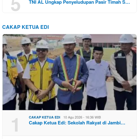
5
TNI AL Ungkap Penyeludupan Pasir Timah S…
CAKAP KETUA EDI
1
10 Agu 2026 - 16:36 WIB
CAKAP KETUA EDI
Cakap Ketua Edi: Sekolah Rakyat di Jambi…