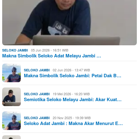
05 Jun 2026 - 16:51 WIB
SELOKO JAMBI
Makna Simbolik Seloko Adat Melayu Jambi …
02 Jun 2026 - 13:47 WIB
SELOKO JAMBI
Makna Simbolik Seloko Jambi: Petai Dak B…
19 Mei 2026 - 16:20 WIB
SELOKO JAMBI
Semiotika Seloko Melayu Jambi: Akar Kuat…
20 Nov 2025 - 19:39 WIB
SELOKO JAMBI
Seloko Adat Jambi : Makna Akar Menurut E…