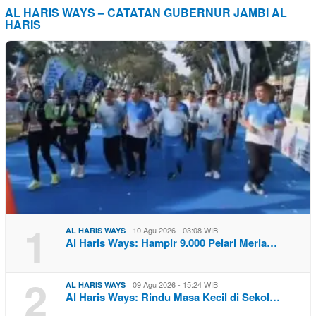
AL HARIS WAYS – CATATAN GUBERNUR JAMBI AL
HARIS
1
10 Agu 2026 - 03:08 WIB
AL HARIS WAYS
Al Haris Ways: Hampir 9.000 Pelari Meria…
2
09 Agu 2026 - 15:24 WIB
AL HARIS WAYS
Al Haris Ways: Rindu Masa Kecil di Sekol…