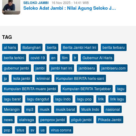
16 Nov 2025 - 14:41 WIB
SELOKO JAMBI
Seloko Adat Jambi : Nilai Agung Seloko J…
TAG
al haris
Batanghari
berita
Berita Jambi Hari Ini
berita terbaru
berita terkini
covid-19
en
film
fr
Gubernur Al Haris
gubernur jambi
jambi
jambi hari ini
jambiseru
jambiseru.com
jp
kota jambi
kriminal
Kumpulan BERITA haris-sani
Kumpulan BERITA muaro jambi
Kumpulan BERITA Tanjabbar
lagu
lagu barat
lagu dangdut
lagu indo
lagu pop
lirik
lirik lagu
Merangin
mp3
musik
musik barat
Musik Indo
nasional
news
olahraga
pemprov jambi
pilgub jambi
Pilkada Jambi
pop
situs
sv
us
virus corona