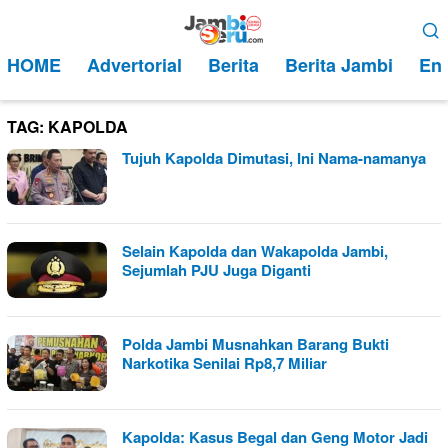
Loncat
Menu
ke
Mobile
HOME
Advertorial
Berita
Berita Jambi
Ent
konten
TAG:
KAPOLDA
Tujuh Kapolda Dimutasi, Ini Nama-namanya
Selain Kapolda dan Wakapolda Jambi,
Sejumlah PJU Juga Diganti
Polda Jambi Musnahkan Barang Bukti
Narkotika Senilai Rp8,7 Miliar
Kapolda: Kasus Begal dan Geng Motor Jadi