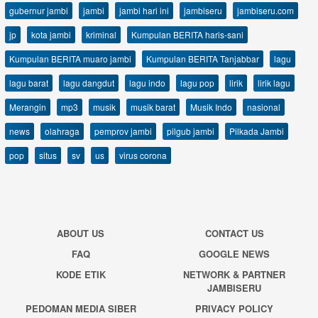
gubernur jambi
jambi
jambi hari ini
jambiseru
jambiseru.com
jp
kota jambi
kriminal
Kumpulan BERITA haris-sani
Kumpulan BERITA muaro jambi
Kumpulan BERITA Tanjabbar
lagu
lagu barat
lagu dangdut
lagu indo
lagu pop
lirik
lirik lagu
Merangin
mp3
musik
musik barat
Musik Indo
nasional
news
olahraga
pemprov jambi
pilgub jambi
Pilkada Jambi
pop
situs
sv
us
virus corona
ABOUT US
CONTACT US
FAQ
GOOGLE NEWS
KODE ETIK
NETWORK & PARTNER
JAMBISERU
PEDOMAN MEDIA SIBER
PRIVACY POLICY