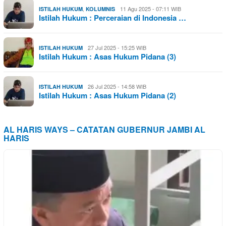
,
11 Agu 2025 - 07:11 WIB
ISTILAH HUKUM
KOLUMNIS
Istilah Hukum : Perceraian di Indonesia …
27 Jul 2025 - 15:25 WIB
ISTILAH HUKUM
Istilah Hukum : Asas Hukum Pidana (3)
26 Jul 2025 - 14:58 WIB
ISTILAH HUKUM
Istilah Hukum : Asas Hukum Pidana (2)
AL HARIS WAYS – CATATAN GUBERNUR JAMBI AL
HARIS