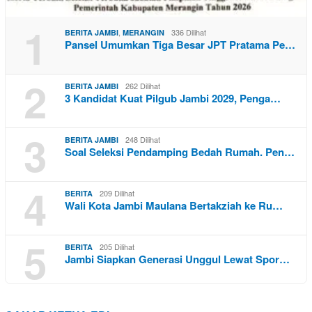
1
,
336 Dilihat
BERITA JAMBI
MERANGIN
Pansel Umumkan Tiga Besar JPT Pratama Pe…
2
262 Dilihat
BERITA JAMBI
3 Kandidat Kuat Pilgub Jambi 2029, Penga…
3
248 Dilihat
BERITA JAMBI
Soal Seleksi Pendamping Bedah Rumah. Pen…
4
209 Dilihat
BERITA
Wali Kota Jambi Maulana Bertakziah ke Ru…
5
205 Dilihat
BERITA
Jambi Siapkan Generasi Unggul Lewat Spor…