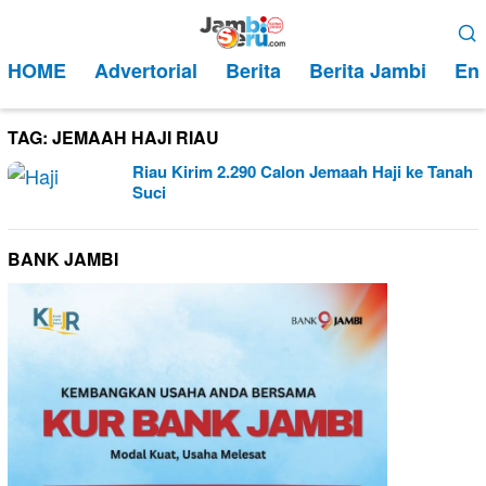
Loncat
Menu
ke
Mobile
HOME
Advertorial
Berita
Berita Jambi
Ent
konten
TAG:
JEMAAH HAJI RIAU
Riau Kirim 2.290 Calon Jemaah Haji ke Tanah
Suci
BANK JAMBI