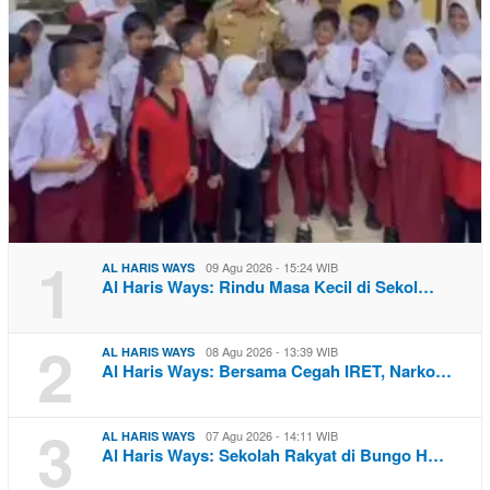
1
09 Agu 2026 - 15:24 WIB
AL HARIS WAYS
Al Haris Ways: Rindu Masa Kecil di Sekol…
2
08 Agu 2026 - 13:39 WIB
AL HARIS WAYS
Al Haris Ways: Bersama Cegah IRET, Narko…
3
07 Agu 2026 - 14:11 WIB
AL HARIS WAYS
Al Haris Ways: Sekolah Rakyat di Bungo H…