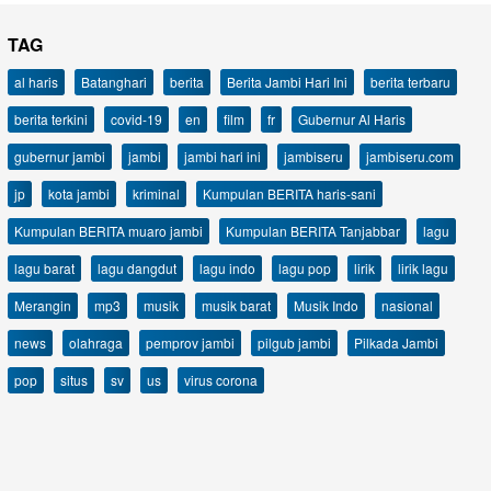
TAG
al haris
Batanghari
berita
Berita Jambi Hari Ini
berita terbaru
berita terkini
covid-19
en
film
fr
Gubernur Al Haris
gubernur jambi
jambi
jambi hari ini
jambiseru
jambiseru.com
jp
kota jambi
kriminal
Kumpulan BERITA haris-sani
Kumpulan BERITA muaro jambi
Kumpulan BERITA Tanjabbar
lagu
lagu barat
lagu dangdut
lagu indo
lagu pop
lirik
lirik lagu
Merangin
mp3
musik
musik barat
Musik Indo
nasional
news
olahraga
pemprov jambi
pilgub jambi
Pilkada Jambi
pop
situs
sv
us
virus corona