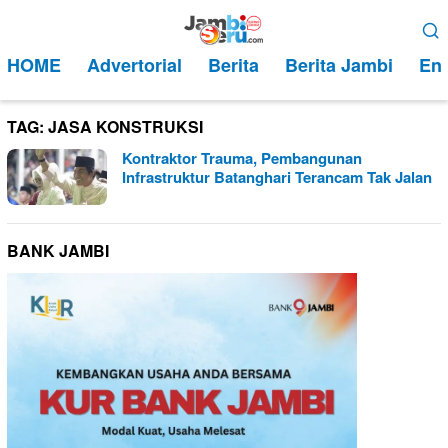
Loncat
Menu
ke
Mobile
HOME
Advertorial
Berita
Berita Jambi
Ent
konten
TAG:
JASA KONSTRUKSI
Kontraktor Trauma, Pembangunan
Infrastruktur Batanghari Terancam Tak Jalan
BANK JAMBI