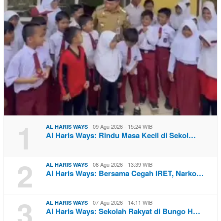
1
09 Agu 2026 - 15:24 WIB
AL HARIS WAYS
Al Haris Ways: Rindu Masa Kecil di Sekol…
2
08 Agu 2026 - 13:39 WIB
AL HARIS WAYS
Al Haris Ways: Bersama Cegah IRET, Narko…
3
07 Agu 2026 - 14:11 WIB
AL HARIS WAYS
Al Haris Ways: Sekolah Rakyat di Bungo H…