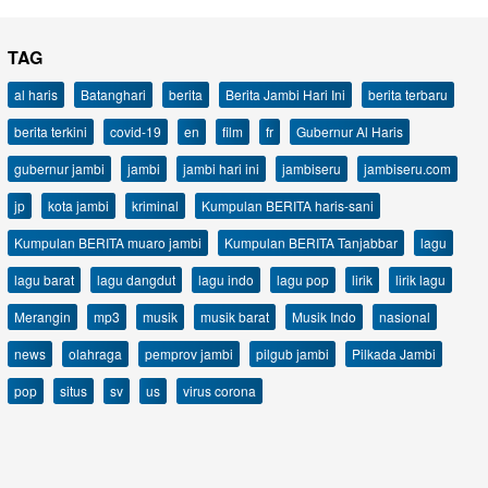
TAG
al haris
Batanghari
berita
Berita Jambi Hari Ini
berita terbaru
berita terkini
covid-19
en
film
fr
Gubernur Al Haris
gubernur jambi
jambi
jambi hari ini
jambiseru
jambiseru.com
jp
kota jambi
kriminal
Kumpulan BERITA haris-sani
Kumpulan BERITA muaro jambi
Kumpulan BERITA Tanjabbar
lagu
lagu barat
lagu dangdut
lagu indo
lagu pop
lirik
lirik lagu
Merangin
mp3
musik
musik barat
Musik Indo
nasional
news
olahraga
pemprov jambi
pilgub jambi
Pilkada Jambi
pop
situs
sv
us
virus corona